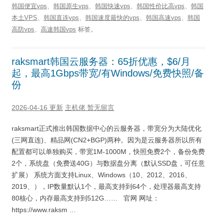
韩国便宜vps
、
韩国原生vps
、
韩国快速vps
、
韩国性价比高vps
、
韩国
本土VPS
、
韩国直连vps
、
韩国速度最快的vps
、
韩国高速vps
、
韩国
高防vps
、
高速韩国vps
标签。
raksmart韩国云服务器：65折优惠，$6/月
起，最高1Gbps带宽/有Windows/免费快照/备
份
2026-04-16 更新
主机佬
暂无留言
raksmart正式推出韩国数据中心的云服务器，带宽分为大陆优化
(三网直连)、精品网(CN2+BGP)两种。因为是云服务器所以所有
配置都可以单独购买，带宽1M-1000M，快照免费2个，备份免费
2个，系统盘（免费送40G）与数据盘分离（默认SSD盘，可任意
扩展） 系统方面支持Linux、Windows（10、2012、2016、
2019、），IP数量默认1个，最高支持到64个，处理器最高支持
80核心，内存最高支持到512G…… 官网 网址：
https://www.raksm …