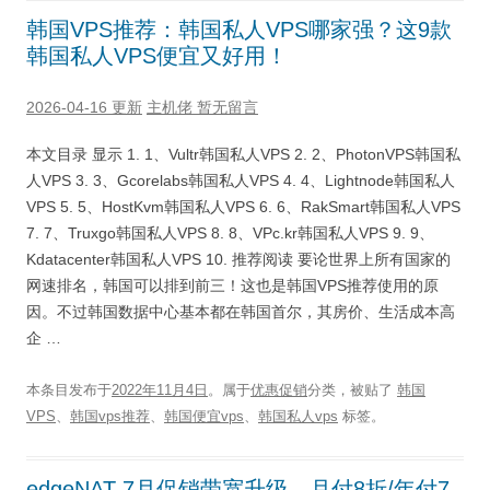
韩国VPS推荐：韩国私人VPS哪家强？这9款
韩国私人VPS便宜又好用！
2026-04-16 更新
主机佬
暂无留言
本文目录 显示 1. 1、Vultr韩国私人VPS 2. 2、PhotonVPS韩国私
人VPS 3. 3、Gcorelabs韩国私人VPS 4. 4、Lightnode韩国私人
VPS 5. 5、HostKvm韩国私人VPS 6. 6、RakSmart韩国私人VPS
7. 7、Truxgo韩国私人VPS 8. 8、VPc.kr韩国私人VPS 9. 9、
Kdatacenter韩国私人VPS 10. 推荐阅读 要论世界上所有国家的
网速排名，韩国可以排到前三！这也是韩国VPS推荐使用的原
因。不过韩国数据中心基本都在韩国首尔，其房价、生活成本高
企 …
本条目发布于
2022年11月4日
。属于
优惠促销
分类，被贴了
韩国
VPS
、
韩国vps推荐
、
韩国便宜vps
、
韩国私人vps
标签。
edgeNAT 7月促销带宽升级，月付8折/年付7