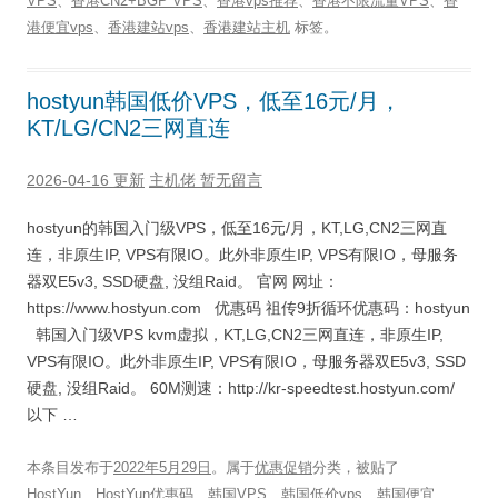
VPS
、
香港CN2+BGP VPS
、
香港vps推荐
、
香港不限流量VPS
、
香
港便宜vps
、
香港建站vps
、
香港建站主机
标签。
hostyun韩国低价VPS，低至16元/月，
KT/LG/CN2三网直连
2026-04-16 更新
主机佬
暂无留言
hostyun的韩国入门级VPS，低至16元/月，KT,LG,CN2三网直
连，非原生IP, VPS有限IO。此外非原生IP, VPS有限IO，母服务
器双E5v3, SSD硬盘, 没组Raid。 官网 网址：
https://www.hostyun.com 优惠码 祖传9折循环优惠码：hostyun
韩国入门级VPS kvm虚拟，KT,LG,CN2三网直连，非原生IP,
VPS有限IO。此外非原生IP, VPS有限IO，母服务器双E5v3, SSD
硬盘, 没组Raid。 60M测速：http://kr-speedtest.hostyun.com/
以下 …
本条目发布于
2022年5月29日
。属于
优惠促销
分类，被贴了
HostYun
、
HostYun优惠码
、
韩国VPS
、
韩国低价vps
、
韩国便宜