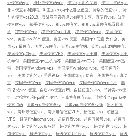
外便宜的vps
、
海外最便宜的vps
、
淘宝vps那么便宜
、
淘宝上买的vps
非常便宜有利润吗
、
淘宝的vps为什么那么便宜
、
特别的便宜vps
、
特
别的便宜vps2018
、
登陆亚马逊靠谱vps便宜实惠
、
真便宜vps
、
知乎
便宜的vps
、
知乎便宜vps
、
租vps便宜的
、
租用vps最便宜配置最高
的
、
稳定便宜vps
、
稳定便宜vps主机
、
稳定便宜的vps
、
美国 便宜
vps
、
美国vps 30m 便宜
、
美国vps 便宜
、
美国vps 便宜 为什么
、
美
国vps 最便宜
、
美国vps便宜
、
美国vps便宜的
、
美国vps比国内便宜
、
美国便宜g口vps
、
美国便宜VPS
、
美国便宜vps主机
、
美国便宜vps主
机年付
、
美国便宜vps主机推荐
、
美国便宜vps工格
、
美国便宜vps迅
雷
、
美国便宜windows vps
、
美国便宜windows+vps
、
美国便宜的
vps
、
美国便宜的vps手理设备
、
美国哪家vps便宜
、
美国拨号vps真便
宜
、
美国最便宜vps
、
美国最便宜的vps
、
美国最便宜的vps主机
、
腾
讯 香港vps 便宜
、
自建vps便宜好用
、
自搭便宜的vps
、
菲律宾vps便
宜
、
虚拟主机和vps哪个便宜
、
诸葛博客便宜vps
、
谁推荐个vps 我要
便宜点的
、
谷歌vps最便宜多少
、
谷歌vps最便宜多少钱
、
贵州便宜
vps
、
贵州最便宜vps
、
贵州电信便宜VPS
、
超便宜 vps
、
超便宜
VPS
、
超便宜windows vps
、
超便宜得vps
、
超便宜拨号vps
、
超便宜
的vps
、
超便宜的vps服务器
、
超便宜的香港vps
、
超便宜香港vps
、
超
值便宜vps
、
超级便宜vps
、
超级便宜月付vps
、
超级便宜的vps
、
超级