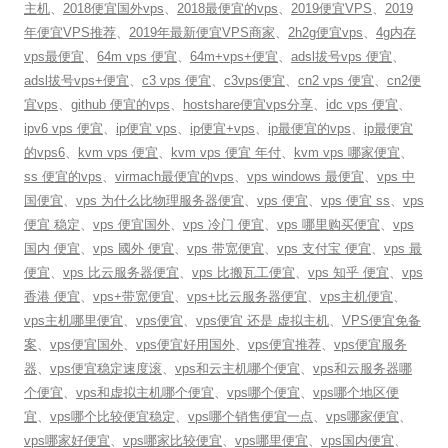
主机
、
2018便宜国外vps
、
2018最便宜的vps
、
2019便宜VPS
、
2019
年便宜VPS推荐
、
2019年最新便宜VPS商家
、
2h2g便宜vps
、
4g内存
vps最便宜
、
64m vps 便宜
、
64m+vps+便宜
、
adsl拔号vps 便宜
、
adsl拔号vps+便宜
、
c3 vps 便宜
、
c3vps便宜
、
cn2 vps 便宜
、
cn2便
宜vps
、
github 便宜的vps
、
hostshare便宜vps分享
、
idc vps 便宜
、
ipv6 vps 便宜
、
ip便宜 vps
、
ip便宜+vps
、
ip最便宜的vps
、
ip最便宜
的vps6
、
kvm vps 便宜
、
kvm vps 便宜 年付
、
kvm vps 哪家便宜
、
ss 便宜的vps
、
virmach最便宜的vps
、
vps windows 最便宜
、
vps 中
国便宜
、
vps 为什么比物理服务器便宜
、
vps 便宜
、
vps 便宜 ss
、
vps
便宜 稳定
、
vps 便宜国外
、
vps 冷门 便宜
、
vps 哪里购买便宜
、
vps
国内 便宜
、
vps 國外 便宜
、
vps 带宽便宜
、
vps 支付宝 便宜
、
vps 最
便宜
、
vps 比云服务器便宜
、
vps 比搬瓦工便宜
、
vps 知乎 便宜
、
vps
香港 便宜
、
vps+带宽便宜
、
vps+比云服务器便宜
、
vps主机便宜
、
vps主机哪里便宜
、
vps便宜
、
vps便宜 还是 虚拟主机
、
VPS便宜免备
案
、
vps便宜国外
、
vps便宜好用国外
、
vps便宜推荐
、
vps便宜服务
器
、
vps便宜稳定速度滚
、
vps和云主机哪个便宜
、
vps和云服务器哪
个便宜
、
vps和虚拟主机哪个便宜
、
vps哪个便宜
、
vps哪个地区便
宜
、
vps哪个比较便宜稳定
、
vps哪个销售便宜一点
、
vps哪家便宜
、
vps哪家好便宜
、
vps哪家比较便宜
、
vps哪里便宜
、
vps国内便宜
、