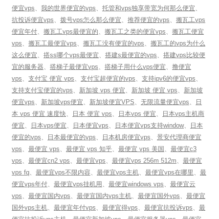
便宜vps
、
我的世界便宜的vps
、
托管和vps独享带宽为何那么便宜
、
抗投诉便宜vps
、
拨号vps怎么那么便宜
、
推荐便宜的vps
、
搬瓦工vps
便宜年付
、
搬瓦工vps最便宜的
、
搬瓦工之类的便宜vps
、
搬瓦工便宜
vps
、
搬瓦工最便宜vps
、
搬瓦工没有便宜的vps
、
搬瓦工的vps为什么
这么便宜
、
搭ss哪个vps最便宜
、
搭建s最便宜的vps
、
搭建vps比较便
宜的服务器
、
搭梯子最便宜vps
、
搭梯子用什么vps便宜
、
撸便宜
vps
、
支付宝 便宜 vps
、
支付宝超便宜的vps
、
支持ipv6的便宜vps
、
支持支付宝便宜的vps
、
新加坡 vps 便宜
、
新加坡 便宜 vps
、
新加坡
便宜vps
、
新加坡vps便宜
、
新加坡便宜VPS
、
无限流量便宜vps
、
日
本 vps 便宜 速度快
、
日本 便宜 vps
、
日本vps 便宜
、
日本vps主机商
便宜
、
日本vps便宜
、
日本便宜vps
、
日本便宜vps支持window
、
日本
便宜的vps
、
日本最便宜的vps
、
日本机房便宜vps
、
景安代理商便宜
vps
、
最便宜 vps
、
最便宜 vps 知乎
、
最便宜 vps 美国
、
最便宜c3
vps
、
最便宜cn2 vps
、
最便宜vps
、
最便宜vps 256m 512m
、
最便宜
vps fq
、
最便宜vps不限内容
、
最便宜vps主机
、
最便宜vps在哪里
、
最
便宜vps年付
、
最便宜vps挂机用
、
最便宜windows vps
、
最便宜云
vps
、
最便宜国内vps
、
最便宜国内vps主机
、
最便宜国外vps
、
最便宜
国外vps主机
、
最便宜年付vps
、
最便宜得vps
、
最便宜抗投诉vps
、
最