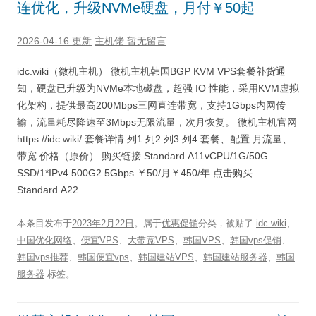
连优化，升级NVMe硬盘，月付￥50起
2026-04-16 更新
主机佬
暂无留言
idc.wiki（微机主机） 微机主机韩国BGP KVM VPS套餐补货通
知，硬盘已升级为NVMe本地磁盘，超强 IO 性能，采用KVM虚拟
化架构，提供最高200Mbps三网直连带宽，支持1Gbps内网传
输，流量耗尽降速至3Mbps无限流量，次月恢复。 微机主机官网
https://idc.wiki/ 套餐详情 列1 列2 列3 列4 套餐、配置 月流量、
带宽 价格（原价） 购买链接 Standard.A11vCPU/1G/50G
SSD/1*IPv4 500G2.5Gbps ￥50/月￥450/年 点击购买
Standard.A22 …
本条目发布于
2023年2月22日
。属于
优惠促销
分类，被贴了
idc.wiki
、
中国优化网络
、
便宜VPS
、
大带宽VPS
、
韩国VPS
、
韩国vps促销
、
韩国vps推荐
、
韩国便宜vps
、
韩国建站VPS
、
韩国建站服务器
、
韩国
服务器
标签。