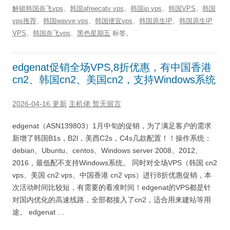
解锁韩国奈飞vps
、
韩国afreecatv vps
、
韩国ip vps
、
韩国VPS
、
韩国
vps推荐
、
韩国wavve vps
、
韩国便宜vps
、
韩国原生IP
、
韩国原生IP
VPS
、
韩国奈飞vps
、
黑色星期五
标签。
edgenat促销全场VPS,8折优惠，有中国香港
cn2、韩国cn2、美国cn2，支持Windows系统
2026-04-16 更新
主机佬
暂无留言
edgenat（ASN139803）1月中旬的促销，为了满足客户的需求
新增了韩国B1s，B2l，美西C2s，C4s几款配置！！操作系统：
debian、Ubuntu、centos、Windows server 2008、2012、
2016，最低配不支持Windows系统。 同时对全场VPS（韩国 cn2
vps、美国 cn2 vps、中国香港 cn2 vps）进行8折优惠促销，本
次活动时间比较短，有需要的看准时间！edgenat的VPS都是针
对国内优化的高速线路，全部都接入了cn2，适合用来建站等用
途。 edgenat …