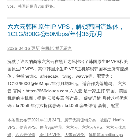
vps
、
韩国超便宜vps
标签。
六六云韩国原生IP VPS，解锁韩国流媒体，
1C1G/800G@50Mbps/年付36元/月
2026-04-16 更新
主机佬
暂无留言
沉默了许久的商家六六云在黑五之际推出了韩国原生IP VPS和美
国原生IP VPS，其中韩国原生IP VPS主机解锁韩国本土所有流媒
体，包括netflix、afreecatv、tving、wavve等。配置为：
1C1G/800G@50Mbps/年付月均36元。适合作为落地鸡。 六六
云 官网：https://666clouds.com 六六云 是一家主打 韩国、美国
机房的主机商，提供 云服务器 等产品。 促销详情 月付八折优惠
码：kr20off 年付六折优惠码：kr40off 套餐详情 套餐、配置 …
本条目发布于
2021年11月24日
。属于
优惠促销
分类，被贴了
Netflix
VPS
、
便宜VPS
、
便宜vps推荐
、
六六云
、
六六云VPS
、
六六云优惠
码
、
六六云促销
、
原生IP VPS
、
大带宽VPS
、
解锁韩国netflix vps
、