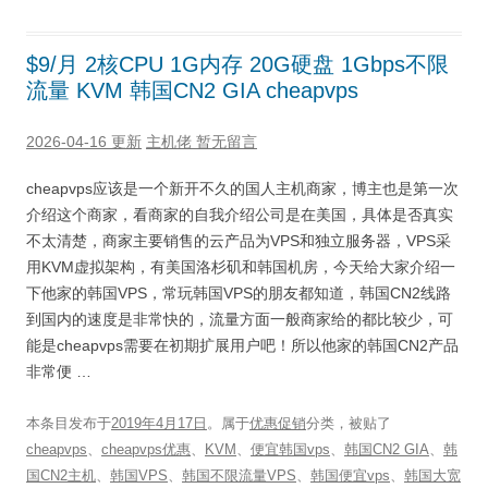
$9/月 2核CPU 1G内存 20G硬盘 1Gbps不限
流量 KVM 韩国CN2 GIA cheapvps
2026-04-16 更新
主机佬
暂无留言
cheapvps应该是一个新开不久的国人主机商家，博主也是第一次
介绍这个商家，看商家的自我介绍公司是在美国，具体是否真实
不太清楚，商家主要销售的云产品为VPS和独立服务器，VPS采
用KVM虚拟架构，有美国洛杉矶和韩国机房，今天给大家介绍一
下他家的韩国VPS，常玩韩国VPS的朋友都知道，韩国CN2线路
到国内的速度是非常快的，流量方面一般商家给的都比较少，可
能是cheapvps需要在初期扩展用户吧！所以他家的韩国CN2产品
非常便 …
本条目发布于
2019年4月17日
。属于
优惠促销
分类，被贴了
cheapvps
、
cheapvps优惠
、
KVM
、
便宜韩国vps
、
韩国CN2 GIA
、
韩
国CN2主机
、
韩国VPS
、
韩国不限流量VPS
、
韩国便宜vps
、
韩国大宽