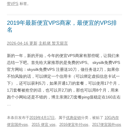
带VPS
标签。
2019年最新便宜VPS商家，最便宜的VPS排
名
2026-04-16 更新
主机佬
暂无留言
新的一年，新的开始，今年的便宜VPS商家有那些呢，让我们来
总结一下吧。首先给大家推荐的是免费的VPS。 skysilk免费VPS
官方网站：skysilk免费VPS 注册送10刀，做任务送2刀，如果你
不怕风险的话，可以绑定一个信用卡（可以绑定虚拟信息卡试一
下），还可以获利5刀，如果开通1刀的套餐，可以使用17个月，
1刀套餐被抢空的话，也可以开2刀的，那也可以用8个月，用来
跑个小网站还是不错的，博主亲测2刀套餐ping值稳定在160左右
…
本条目发布于
2019年4月17日
。属于
优惠促销
分类，被贴了
10G内存
便宜国外vps
、
2015 便宜 vps
、
2016便宜年付vps
、
2017便宜国外vps