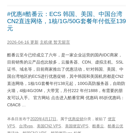
#优惠#酷番云：ECS 韩国、美国、中国台湾
CN2直连网络，1核/1G/50G套餐年付低至139
元
2026-04-16 更新
主机佬
暂无留言
酷番云至今已经成立了六年，是一家企业运营的国内IDC商家，
目前销售的云产品也比较多，云服务器、CDN、虚拟主机、SSL
证书、域名等，目前商家推出了优惠活动，针对韩国、美国、中
国台湾地区的ECS进行优惠促销，其中韩国和美国机房都是CN2
直连网络，1核/1G套餐年付138元起，100G高防服务器，自助防
火墙，4核/4G/20M，大带宽，月付222 年付1888，有需要的朋
友可以入手。 官方网站 点击进入酷番官网 优惠码 85折优惠码：
C8AC8 …
本条目发布于
2020年4月17日
。属于
优惠促销
分类，被贴了
便宜
VPS
、
台湾vps
、
美国CN2 VPS
、
美国便宜VPS
、
酷番云
、
酷番云优