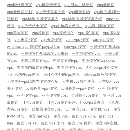
vps国外最便宜
、
vps推荐最便宜
、
vps日本主机便宜
、
vps最便宜
、
vps最便宜2017
、
vps最便宜多少钱
、
vps最便宜的
、
vps服务器 哪一
种便宜
、
vps比服务器便宜多少
、
vps比服务器便宜多少钱
、
vps永久
便宜
、
vps的价格更便宜
、
vps的价格更便宜_
、
vps租用哪家便宜
、
vps美国便宜
、
vps超便宜
、
vps超便宜的
、
vps那个便宜
、
vps那么便
宜
、
vps香港 便宜
、
vps香港便宜
、
vultr vps 便宜
、
win vps 便宜
、
windows vps 最便宜 paypal 8元
、
xen vps 便宜
、
一些便宜性价比高
的vps
、
一些便宜性价比高的vps推荐
、
一年最便宜的vps
、
一美元便
宜vps
、
不限流量便宜vps
、
中国便宜的vps
、
中国便宜的windows
vps
、
中国国内最便宜的vps
、
中国最便宜vps
、
为什么vps那么便宜
、
为什么国外vps便宜
、
为什么国外的vps便宜
、
为啥vps服务器便宜
、
为啥国外vps比国内便宜这么多
、
云主机vps那个便宜
、
云主机和vps
哪个便宜
、
云服务器 vps 便宜
、
云服务器+vps+便宜
、
亚洲 最便宜
vps
、
亚洲便宜vps
、
亚洲便宜的vps
、
亚洲哪个vps便宜
、
亚马逊 vps
最便宜
、
什么vps便宜
、
什么vps便宜好用
、
什么vps最便宜
、
什么地
方买vps便宜
、
价格最便宜的vps
、
低价便宜vps
、
便宜 hk vps
、
便宜
KVM VPS
、
便宜 nat vps
、
便宜 vps
、
便宜 vps kvm
、
便宜 vps
nga
、
便宜 vps ss
、
便宜 vps 国内
、
便宜 vps 推荐
、
便宜 vps主机
、