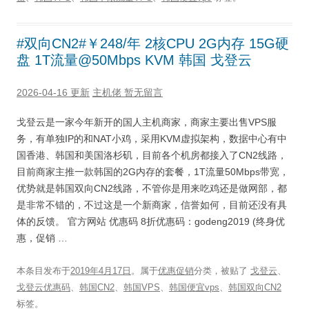
#双向CN2#￥248/年 2核CPU 2G内存 15G硬
盘 1T流量@50Mbps KVM 韩国 戈登云
2026-04-16 更新
主机佬
暂无留言
戈登云是一家今年新开的国人主机商家，商家主要出售VPS服
务，有单独IP的和NAT小鸡，采用KVM虚拟架构，数据中心有中
国香港、韩国和美国洛杉矶，目前各个机房都接入了CN2线路，
目前商家主推一款韩国的2G内存的套餐，1T流量50Mbps带宽，
优势就是韩国双向CN2线路，不管你是用来吃鸡还是做网部，都
是非常不错的，不过这是一个新商家，信誉如何，目前还没有具
体的反馈。 官方网站 优惠码 8折优惠码：godeng2019 (终身优
惠，促销 …
本条目发布于
2019年4月17日
。属于
优惠促销
分类，被贴了
戈登云
、
戈登云优惠码
、
韩国CN2
、
韩国VPS
、
韩国便宜vps
、
韩国双向CN2
标签。