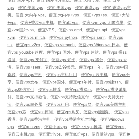
便宜 国外 vps
、
便宜 国外 vps主机
、
便宜 大陆 vps
、
便宜 日本
vps
、
便宜 美国 vps
、
便宜 美国vps
、
便宜 香港vps
、
便宜 香港vps主
机
、
便宜.大内存 vps
、
便宜.大内存+vps
、
便宜+vps+ss
、
便宜+大陆
+vps
、
便宜+香港vps主机
、
便宜g口vps
、
便宜kvm vps 无限流量
、
便
宜kvm国外vps
、
便宜VPS
、
便宜vps amd
、
便宜vps api
、
便宜vps
kvm
、
便宜vps mirch
、
便宜vps python
、
便宜vps senr
、
便宜vps
ss
、
便宜vps v2ex
、
便宜vps virmach
、
便宜vps Windows 日本
、
便
宜vps youtube 速度
、
便宜vps 国外
、
便宜vps 建站
、
便宜vps 搭ss
速度
、
便宜vps 支付宝
、
便宜vps 知乎
、
便宜vps 跑分
、
便宜vps 香
港
、
便宜vps+senr
、
便宜vps2.99美元
、
便宜vps一年
、
便宜vps中国
直联
、
便宜vps主机
、
便宜vps主机租用
、
便宜vps云主机
、
便宜vps分
享
、
便宜vps发布
、
便宜vps国外
、
便宜vps年付
、
便宜vps建ssh
、
便
宜vps微信支付
、
便宜vps推荐
、
便宜vps搭建ss
、
便宜vps搭测试集
群
、
便宜vps支持微信
、
便宜vps支持微信支付
、
便宜vps支持支付
宝
、
便宜vps服务器
、
便宜vps租用
、
便宜vps网
、
便宜vps美国主机
、
便宜vps落
、
便宜vps评测
、
便宜vps购买
、
便宜vps酸酸乳
、
便宜vps
香港
、
便宜vps香港主机
、
便宜vps香港主机本地ip
、
便宜Windows
vps
、
便宜xen vps
、
便宜中国vps
、
便宜中文vps推荐
、
便宜云vps
、
便宜云主机vps
、
便宜亚洲vps
、
便宜低价vps
、
便宜做站vps
、
便宜免