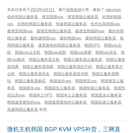
本条目发布于
2023年4月1日
。属于
优惠促销
分类，被贴了
raksmart
、
低价韩国云服务器
、
便宜韩国vps
、
便宜韩国云服务器
、
好用的韩国
vps
、
好用的韩国云服务器
、
快速韩国云服务器
、
性价比高韩国vps
、
最便宜韩国vps
、
最便宜韩国云服务器
、
最便宜韩国的vps
、
最好的韩
国云服务器
、
最快速韩国vps
、
最快韩国vps
、
最快韩国云服务器
、
租
用韩国云服务器
、
速度最快的韩国云服务器
、
韩国VPS
、
韩国vps主
机
、
韩国vps云主机
、
韩国vps优惠
、
韩国vps商家
、
韩国vps排名
、
韩
国vps购买
、
韩国云服务器主机
、
韩国云服务器云服务器
、
韩国云服务
器优惠
、
韩国云服务器商家
、
韩国云服务器好不好
、
韩国云服务器怎
么样
、
韩国云服务器排名
、
韩国云服务器提供商
、
韩国云服务器网
站
、
韩国云服务器购买
、
韩国低价vps
、
韩国便宜vps
、
韩国便宜云服
务器
、
韩国原生vps
、
韩国原生云服务器
、
韩国快速云服务器
、
韩国性
价比高vps
、
韩国本土VPS
、
韩国本土云服务器
、
韩国直连云服务器
、
韩国速度最快的vps
、
韩国速度最快的云服务器
、
韩国高速云服务器
、
高速韩国云服务器
标签。
微机主机韩国 BGP KVM VPS补货，三网直