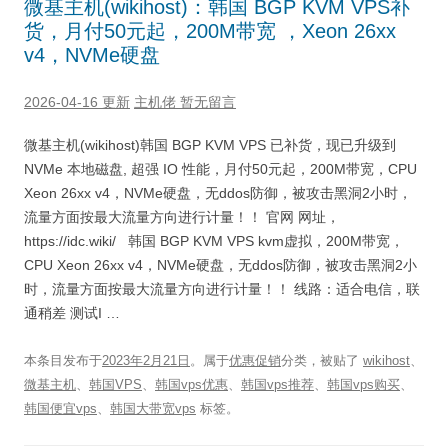
微基主机(wikihost)：韩国 BGP KVM VPS补
货，月付50元起，200M带宽 ，Xeon 26xx
v4，NVMe硬盘
2026-04-16 更新
主机佬
暂无留言
微基主机(wikihost)韩国 BGP KVM VPS 已补货，现已升级到
NVMe 本地磁盘, 超强 IO 性能，月付50元起，200M带宽，CPU
Xeon 26xx v4，NVMe硬盘，无ddos防御，被攻击黑洞2小时，
流量方面按最大流量方向进行计量！！ 官网 网址，
https://idc.wiki/ 韩国 BGP KVM VPS kvm虚拟，200M带宽，
CPU Xeon 26xx v4，NVMe硬盘，无ddos防御，被攻击黑洞2小
时，流量方面按最大流量方向进行计量！！ 线路：适合电信，联
通稍差 测试I …
本条目发布于
2023年2月21日
。属于
优惠促销
分类，被贴了
wikihost
、
微基主机
、
韩国VPS
、
韩国vps优惠
、
韩国vps推荐
、
韩国vps购买
、
韩国便宜vps
、
韩国大带宽vps
标签。