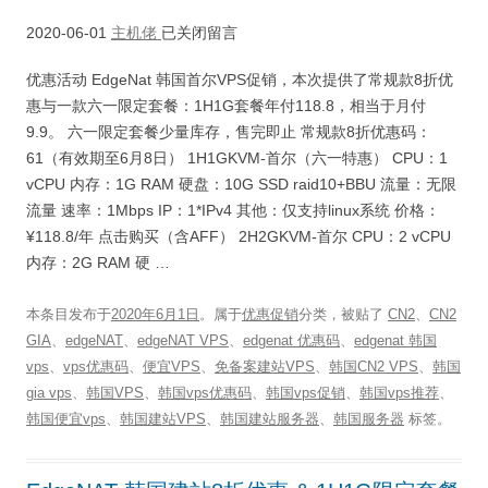
2020-06-01
主机佬
已关闭留言
优惠活动 EdgeNat 韩国首尔VPS促销，本次提供了常规款8折优
惠与一款六一限定套餐：1H1G套餐年付118.8，相当于月付
9.9。 六一限定套餐少量库存，售完即止 常规款8折优惠码：
61（有效期至6月8日） 1H1GKVM-首尔（六一特惠） CPU：1
vCPU 内存：1G RAM 硬盘：10G SSD raid10+BBU 流量：无限
流量 速率：1Mbps IP：1*IPv4 其他：仅支持linux系统 价格：
¥118.8/年 点击购买（含AFF） 2H2GKVM-首尔 CPU：2 vCPU
内存：2G RAM 硬 …
本条目发布于
2020年6月1日
。属于
优惠促销
分类，被贴了
CN2
、
CN2
GIA
、
edgeNAT
、
edgeNAT VPS
、
edgenat 优惠码
、
edgenat 韩国
vps
、
vps优惠码
、
便宜VPS
、
免备案建站VPS
、
韩国CN2 VPS
、
韩国
gia vps
、
韩国VPS
、
韩国vps优惠码
、
韩国vps促销
、
韩国vps推荐
、
韩国便宜vps
、
韩国建站VPS
、
韩国建站服务器
、
韩国服务器
标签。