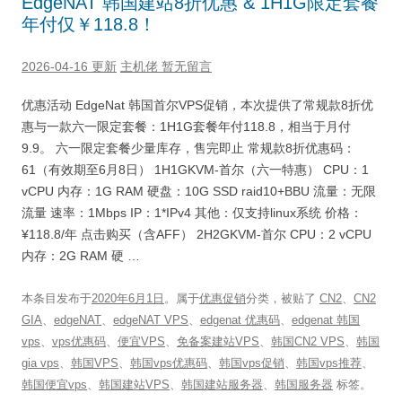
EdgeNAT 韩国建站8折优惠 & 1H1G限定套餐
年付仅￥118.8！
2026-04-16 更新
主机佬
暂无留言
优惠活动 EdgeNat 韩国首尔VPS促销，本次提供了常规款8折优
惠与一款六一限定套餐：1H1G套餐年付118.8，相当于月付
9.9。 六一限定套餐少量库存，售完即止 常规款8折优惠码：
61（有效期至6月8日） 1H1GKVM-首尔（六一特惠） CPU：1
vCPU 内存：1G RAM 硬盘：10G SSD raid10+BBU 流量：无限
流量 速率：1Mbps IP：1*IPv4 其他：仅支持linux系统 价格：
¥118.8/年 点击购买（含AFF） 2H2GKVM-首尔 CPU：2 vCPU
内存：2G RAM 硬 …
本条目发布于
2020年6月1日
。属于
优惠促销
分类，被贴了
CN2
、
CN2
GIA
、
edgeNAT
、
edgeNAT VPS
、
edgenat 优惠码
、
edgenat 韩国
vps
、
vps优惠码
、
便宜VPS
、
免备案建站VPS
、
韩国CN2 VPS
、
韩国
gia vps
、
韩国VPS
、
韩国vps优惠码
、
韩国vps促销
、
韩国vps推荐
、
韩国便宜vps
、
韩国建站VPS
、
韩国建站服务器
、
韩国服务器
标签。