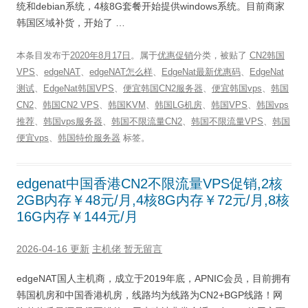
统和debian系统，4核8G套餐开始提供windows系统。目前商家
韩国区域补货，开始了 …
本条目发布于
2020年8月17日
。属于
优惠促销
分类，被贴了
CN2韩国
VPS
、
edgeNAT
、
edgeNAT怎么样
、
EdgeNat最新优惠码
、
EdgeNat
测试
、
EdgeNat韩国VPS
、
便宜韩国CN2服务器
、
便宜韩国vps
、
韩国
CN2
、
韩国CN2 VPS
、
韩国KVM
、
韩国LG机房
、
韩国VPS
、
韩国vps
推荐
、
韩国vps服务器
、
韩国不限流量CN2
、
韩国不限流量VPS
、
韩国
便宜vps
、
韩国特价服务器
标签。
edgenat中国香港CN2不限流量VPS促销,2核
2GB内存￥48元/月,4核8G内存￥72元/月,8核
16G内存￥144元/月
2026-04-16 更新
主机佬
暂无留言
edgeNAT国人主机商，成立于2019年底，APNIC会员，目前拥有
韩国机房和中国香港机房，线路均为线路为CN2+BGP线路！网