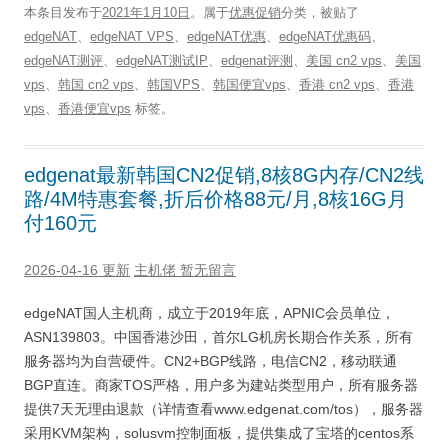
本条目发布于
2021年1月10日
。属于
优惠促销
分类，被贴了
edgeNAT
、
edgeNAT VPS
、
edgeNAT优惠
、
edgeNAT优惠码
、
edgeNAT测评
、
edgeNAT测试IP
、
edgenat评测
、
美国 cn2 vps
、
美国
vps
、
韩国 cn2 vps
、
韩国VPS
、
韩国便宜vps
、
香港 cn2 vps
、
香港
vps
、
香港便宜vps
标签。
edgenat最新韩国CN2促销,8核8G内存/CN2线
路/4M特惠套餐,折后价格88元/月,8核16G月
付160元
2026-04-16 更新
主机佬
暂无留言
edgeNAT国人主机商，成立于2019年底，APNIC会员单位，
ASN139803。中国香港沙田，首尔LG机房长期合作关系，所有
服务器均为自营硬件。CN2+BGP线路，电信CN2，移动联通
BGP直连。商家TOS严格，用户多为建站类型用户，所有服务器
提供7天无理由退款（详情查看www.edgenat.com/tos），服务器
采用KVM架构，solusvm控制面板，提供集成了宝塔的centos系