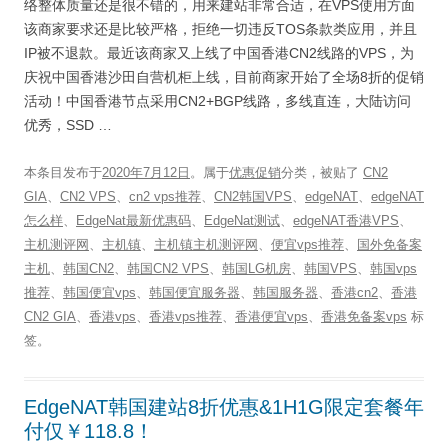
络整体质量还是很不错的，用来建站非常合适，在VPS使用方面
该商家要求还是比较严格，拒绝一切违反TOS条款类应用，并且
IP被不退款。最近该商家又上线了中国香港CN2线路的VPS，为
庆祝中国香港沙田自营机柜上线，目前商家开始了全场8折的促销
活动！中国香港节点采用CN2+BGP线路，多线直连，大陆访问
优秀，SSD …
本条目发布于
2020年7月12日
。属于
优惠促销
分类，被贴了
CN2
GIA
、
CN2 VPS
、
cn2 vps推荐
、
CN2韩国VPS
、
edgeNAT
、
edgeNAT
怎么样
、
EdgeNat最新优惠码
、
EdgeNat测试
、
edgeNAT香港VPS
、
主机测评网
、
主机镇
、
主机镇主机测评网
、
便宜vps推荐
、
国外免备案
主机
、
韩国CN2
、
韩国CN2 VPS
、
韩国LG机房
、
韩国VPS
、
韩国vps
推荐
、
韩国便宜vps
、
韩国便宜服务器
、
韩国服务器
、
香港cn2
、
香港
CN2 GIA
、
香港vps
、
香港vps推荐
、
香港便宜vps
、
香港免备案vps
标
签。
EdgeNAT韩国建站8折优惠&1H1G限定套餐年
付仅￥118.8！