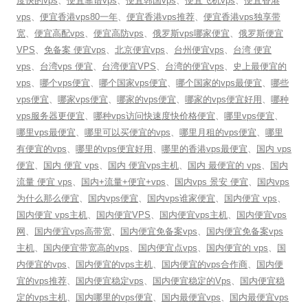
度快的vps
、
便宜靠谱vps
、
便宜韩国vps
、
便宜飞机vps
、
便宜香港
vps
、
便宜香港vps80一年
、
便宜香港vps推荐
、
便宜香港vps独享带
宽
、
便宜高配vps
、
便宜高防vps
、
俄罗斯vps哪家便宜
、
俄罗斯便宜
VPS
、
免备案 便宜vps
、
北京便宜vps
、
台州便宜vps
、
台湾 便宜
vps
、
台湾vps 便宜
、
台湾便宜VPS
、
台湾的便宜vps
、
史上最便宜的
vps
、
哪个vps便宜
、
哪个国家vps便宜
、
哪个国家的vps最便宜
、
哪些
vps便宜
、
哪家vps便宜
、
哪家的vps便宜
、
哪家的vps便宜好用
、
哪种
vps服务器更便宜
、
哪种vps访问快速度快价格便宜
、
哪里vps便宜
、
哪里vps最便宜
、
哪里可以买便宜的vps
、
哪里月租的vps便宜
、
哪里
有便宜的vps
、
哪里的vps便宜好用
、
哪里的香港vps最便宜
、
国内 vps
便宜
、
国内 便宜 vps
、
国内 便宜vps主机
、
国内 最便宜的 vps
、
国内
流量 便宜 vps
、
国内+流量+便宜+vps
、
国内vps 景安 便宜
、
国内vps
为什么那么便宜
、
国内vps便宜
、
国内vps谁家便宜
、
国内便宜 vps
、
国内便宜 vps主机
、
国内便宜VPS
、
国内便宜vps主机
、
国内便宜vps
网
、
国内便宜vps高带宽
、
国内便宜免备案vps
、
国内便宜免备案vps
主机
、
国内便宜带宽高的vps
、
国内便宜点vps
、
国内便宜的 vps
、
国
内便宜的vps
、
国内便宜的vps主机
、
国内便宜的vps合作商
、
国内便
宜的vps推荐
、
国内便宜稳定vps
、
国内便宜稳定的Vps
、
国内便宜稳
定的vps主机
、
国内哪里的vps便宜
、
国内最便宜vps
、
国内最便宜vps