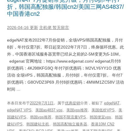
折，韩国高配独服/韩国cn2/美国三网AS4837/
中国香港cn2
2026-04-16 更新
主机佬
暂无留言
edgeNAT发布2022年7月份促销，全场VPS/韩国高配独服，月付
8折，年付仅需7折。即日起至2022年7月7日，终身循环优惠。此
外，中国香港区域服务器宽带已经从之前的2-5M变更为5-10M。
edgenat 官网地址：https://www.edgenat.com/ edgenat月付8
折优惠码：4KJ98KFG9Q 年付7折优惠码：M2VLY6YY1O 优惠
活动 全场VPS，韩国高配独服，月付8折，年付仅需7折。 年付7
折优惠码：G8OVDZ3P69 月付8折优惠码：4MWM1ZC58V 活动
时间 …
本条目发布于
2022年7月1日
。属于
优惠促销
分类，被贴了
edgeNAT
、
edgeNAT VPS
、
美国as4837 vps
、
美国vps推荐
、
美国低价VPS
、
美
国建站VPS
、
韩国vps推荐
、
韩国不限流量VPS
、
韩国便宜vps
、
韩国
建站VPS
、
韩国建站主机
、
韩国高配独立服务器
、
香港10M CN2