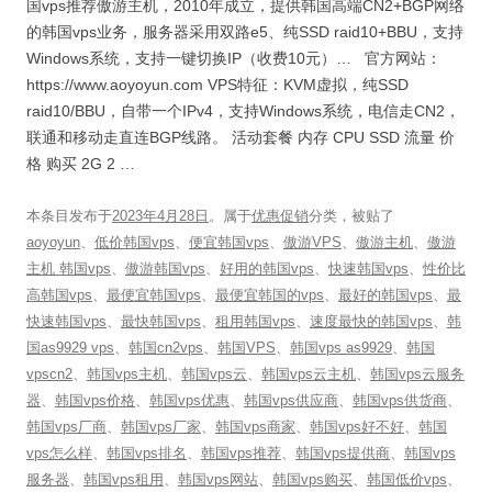
国vps推荐傲游主机，2010年成立，提供韩国高端CN2+BGP网络
的韩国vps业务，服务器采用双路e5、纯SSD raid10+BBU，支持
Windows系统，支持一键切换IP（收费10元）… 官方网站：
https://www.aoyoyun.com VPS特征：KVM虚拟，纯SSD
raid10/BBU，自带一个IPv4，支持Windows系统，电信走CN2，
联通和移动走直连BGP线路。 活动套餐 内存 CPU SSD 流量 价
格 购买 2G 2 …
本条目发布于
2023年4月28日
。属于
优惠促销
分类，被贴了
aoyoyun
、
低价韩国vps
、
便宜韩国vps
、
傲游VPS
、
傲游主机
、
傲游
主机 韩国vps
、
傲游韩国vps
、
好用的韩国vps
、
快速韩国vps
、
性价比
高韩国vps
、
最便宜韩国vps
、
最便宜韩国的vps
、
最好的韩国vps
、
最
快速韩国vps
、
最快韩国vps
、
租用韩国vps
、
速度最快的韩国vps
、
韩
国as9929 vps
、
韩国cn2vps
、
韩国VPS
、
韩国vps as9929
、
韩国
vpscn2
、
韩国vps主机
、
韩国vps云
、
韩国vps云主机
、
韩国vps云服务
器
、
韩国vps价格
、
韩国vps优惠
、
韩国vps供应商
、
韩国vps供货商
、
韩国vps厂商
、
韩国vps厂家
、
韩国vps商家
、
韩国vps好不好
、
韩国
vps怎么样
、
韩国vps排名
、
韩国vps推荐
、
韩国vps提供商
、
韩国vps
服务器
、
韩国vps租用
、
韩国vps网站
、
韩国vps购买
、
韩国低价vps
、