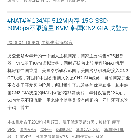
惠活动
、
韩国CN2 VPS
、
韩国便宜vps
标签。
#NAT#￥134/年 512M内存 15G SSD
50Mbps不限流量 KVM 韩国CN2 GIA 戈登云
2026-04-16 更新
主机佬
暂无留言
戈登云是今年开的一个国人主机商家，商家主要销售VPS服务
器，VPS基于KVM虚拟架构，同时还提供比较便宜的NAT机型，
机房有中国香港、美国洛杉矶和韩国，美国洛杉矶机房接入CN2
GT线路，韩国和中国香港接入的是CN2 GIA线路，目前商家开业
不久处于开发客户阶段，所以推出了非常多的优惠套餐，其中韩
国CN2 GIA线路的NAT小鸡价格非常美丽，年付仅需要134元，
50M带宽不限流量，用来建个博客是没有问题的，同时还可以吃
个鸡，博主 …
本条目发布于
2019年4月17日
。属于
优惠促销
分类，被贴了
便宜
VPS
、
国外VPS
、
戈登云
、
韩国CN2
、
韩国CN2 GIA
、
韩国NAT机
器
、
韩国VPS
、
韩国不限流量VPS
、
韩国便宜vps
标签。