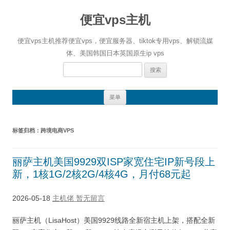
便宜vps主机
便宜vps主机推荐便宜vps，便宜服务器、tiktok专用vps、解锁流媒
体、美国韩国日本英国原生ip vps
搜
索：
跳
菜单
至
正
文
标签归档：
跨境电商VPS
丽萨主机美国9929双ISP家宽住宅IP新号段上
新，1核1G/2核2G/4核4G，月付68元起
2026-05-18
主机佬
暂无留言
丽萨主机（LisaHost）美国9929线路全新宿主机上架，搭配全新