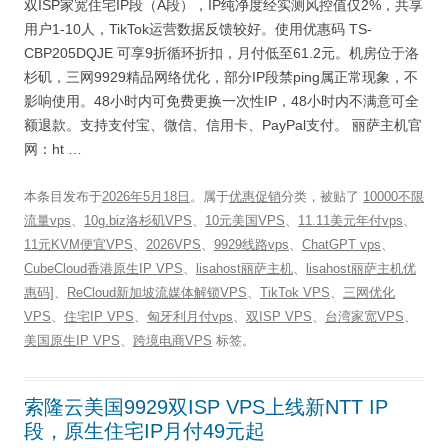
双ISP家宽住宅IP段（A段），IP纯净度经实测风控值仅2%，共享
用户1-10人，TikTok运营数据反馈较好。使用优惠码 TS-
CBP205DQJE 可享9折循环折扣，月付低至61.2元。机房位于洛
杉矶，三网9929精品网络优化，部分IP段禁ping属正常现象，不
影响使用。48小时内可免费更换一次性IP，48小时内不满意可全
额退款。支持支付宝、微信、信用卡、PayPal支付。 丽萨主机官
网：ht …
本条目发布于
2026年5月18日
。属于
优惠促销
分类，被贴了
10000不限
流量vps
、
10g.biz洛杉矶VPS
、
10元美国VPS
、
11.11美元年付vps
、
11元KVM便宜VPS
、
2026VPS
、
9929线路vps
、
ChatGPT vps
、
CubeCloud香港原生IP VPS
、
lisahost丽萨主机
、
lisahost丽萨主机优
惠码]
、
ReCloud新加坡流媒体解锁VPS
、
TikTok VPS
、
三网优化
VPS
、
住宅IP VPS
、
匈牙利月付vps
、
双ISP VPS
、
台湾家宽VPS
、
美国原生IP VPS
、
跨境电商VPS
标签。
索隆云美国9929双ISP VPS上线新NTT IP
段，原生住宅IP月付49元起