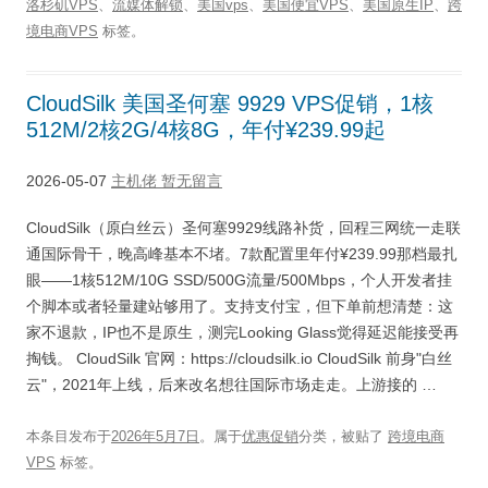
洛杉矶VPS
、
流媒体解锁
、
美国vps
、
美国便宜VPS
、
美国原生IP
、
跨
境电商VPS
标签。
CloudSilk 美国圣何塞 9929 VPS促销，1核
512M/2核2G/4核8G，年付¥239.99起
2026-05-07
主机佬
暂无留言
CloudSilk（原白丝云）圣何塞9929线路补货，回程三网统一走联
通国际骨干，晚高峰基本不堵。7款配置里年付¥239.99那档最扎
眼——1核512M/10G SSD/500G流量/500Mbps，个人开发者挂
个脚本或者轻量建站够用了。支持支付宝，但下单前想清楚：这
家不退款，IP也不是原生，测完Looking Glass觉得延迟能接受再
掏钱。 CloudSilk 官网：https://cloudsilk.io CloudSilk 前身"白丝
云"，2021年上线，后来改名想往国际市场走走。上游接的 …
本条目发布于
2026年5月7日
。属于
优惠促销
分类，被贴了
跨境电商
VPS
标签。