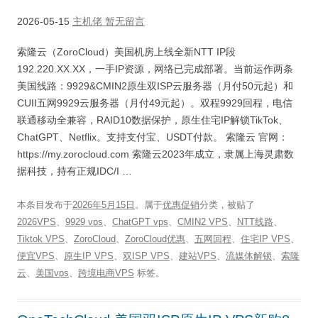
2026-05-15
主机佬
暂无留言
索隆云（ZoroCloud）美国机房上线全新NTT IP段
192.220.XX.XX，一手IP资源，网络已完成部署。当前运作两条
美国线路：9929&CMIN2原生双ISP云服务器（月付50元起）和
CUII五网9929云服务器（月付49元起）。双程9929回程，电信
联通移动全兼容，RAID10数据保护，原生住宅IP解锁TikTok、
ChatGPT、Netflix。支持支付宝、USDT付款。 索隆云 官网：
https://my.zorocloud.com 索隆云2023年成立，隶属上海灵肃数
据科技，持有正规IDC/I …
本条目发布于
2026年5月15日
。属于
优惠促销
分类，被贴了
2026VPS
、
9929 vps
、
ChatGPT vps
、
CMIN2 VPS
、
NTT线路
、
Tiktok VPS
、
ZoroCloud
、
ZoroCloud优惠
、
五网回程
、
住宅IP VPS
、
便宜VPS
、
原生IP VPS
、
双ISP VPS
、
建站VPS
、
流媒体解锁
、
索隆
云
、
美国vps
、
跨境电商VPS
标签。