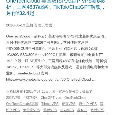
OneTechCloud 美国双ISP原生IP VPS新购8
折，三网4837线路，TikTok/ChatGPT解锁，
月付¥32.4起
2026-05-13
主机佬
暂无留言
OneTechCloud（易科云）美国洛杉矶 VPS 推出新购优惠活动，
月付使用优惠码 **2026** 可享9折，季付使用优惠码
**SYD0NCUR** 可享8折。折后月付 ¥32.4 起，配置为1核
1G/20G SSD/300Mbps/1000G月流量。该套餐采用全新 NTT-
192 IP 段，双ISP原生IP，三网回程4837直连优化线路，可解锁
TikTok、ChatGPT 等大部分流媒体及游戏，适合跨境电商和出海
业务。 onetechcloud 官网：
https://www.onetechcloud.com/aff/80 OneTechCloud …
本条目发布于
2026年5月13日
。属于
优惠促销
分类，被贴了
2026VPS
、
4837线路
、
ChatGPT vps
、
OneTechCloud
、
OneTechCloud优惠码
、
Tiktok VPS
、
便宜VPS
、
原生IP VPS
、
双
ISP VPS
、
大带宽VPS
、
季付VPS
、
建站VPS
、
易科云
、
月付VPS
、