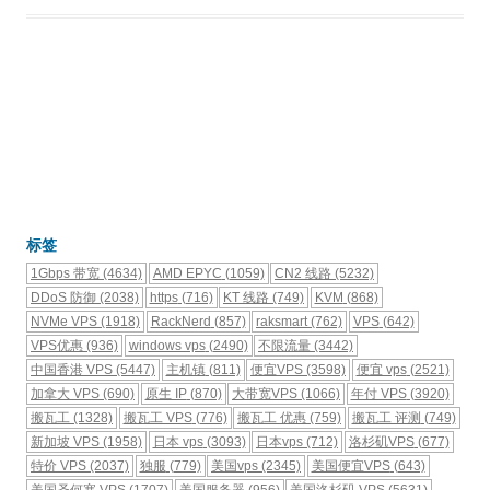
标签
1Gbps 带宽
(4634)
AMD EPYC
(1059)
CN2 线路
(5232)
DDoS 防御
(2038)
https
(716)
KT 线路
(749)
KVM
(868)
NVMe VPS
(1918)
RackNerd
(857)
raksmart
(762)
VPS
(642)
VPS优惠
(936)
windows vps
(2490)
不限流量
(3442)
中国香港 VPS
(5447)
主机镇
(811)
便宜VPS
(3598)
便宜 vps
(2521)
加拿大 VPS
(690)
原生 IP
(870)
大带宽VPS
(1066)
年付 VPS
(3920)
搬瓦工
(1328)
搬瓦工 VPS
(776)
搬瓦工 优惠
(759)
搬瓦工 评测
(749)
新加坡 VPS
(1958)
日本 vps
(3093)
日本vps
(712)
洛杉矶VPS
(677)
特价 VPS
(2037)
独服
(779)
美国vps
(2345)
美国便宜VPS
(643)