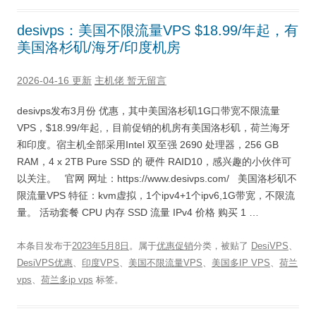
desivps：美国不限流量VPS $18.99/年起，有
美国洛杉矶/海牙/印度机房
2026-04-16 更新
主机佬
暂无留言
desivps发布3月份 优惠，其中美国洛杉矶1G口带宽不限流量
VPS，$18.99/年起,，目前促销的机房有美国洛杉矶，荷兰海牙
和印度。宿主机全部采用Intel 双至强 2690 处理器，256 GB
RAM，4 x 2TB Pure SSD 的 硬件 RAID10，感兴趣的小伙伴可
以关注。 官网 网址：https://www.desivps.com/ 美国洛杉矶不
限流量VPS 特征：kvm虚拟，1个ipv4+1个ipv6,1G带宽，不限流
量。 活动套餐 CPU 内存 SSD 流量 IPv4 价格 购买 1 …
本条目发布于
2023年5月8日
。属于
优惠促销
分类，被贴了
DesiVPS
、
DesiVPS优惠
、
印度VPS
、
美国不限流量VPS
、
美国多IP VPS
、
荷兰
vps
、
荷兰多ip vps
标签。