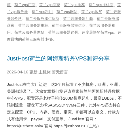
商
、
荷兰vps厂商
、
荷兰vps商家
、
荷兰vps推荐
、
荷兰vps提供商
、
荷
兰vps服务器
、
荷兰vps租用
、
荷兰vps网站
、
荷兰vps购买
、
荷兰云服
务器价格
、
荷兰云服务器供应商
、
荷兰云服务器厂商
、
荷兰云服务器
商家
、
荷兰云服务器推荐
、
荷兰云服务器提供商
、
荷兰云服务器租
用
、
荷兰云服务器网站
、
荷兰云服务器购买
、
速度最快的荷兰vps
、
速
度最快的荷兰云服务器
标签。
JustHost荷兰的阿姆斯特丹VPS测评分享
2026-04-16 更新
主机佬
暂无留言
JustHost在向大厂迈进，这2个月新增了不少机房，欧洲，亚洲，
美洲都涉及了。这篇文章我们测评该商家荷兰的阿姆斯特丹数据
中心VPS，配置还是老样子祖传200M带宽起步，最高1Gbps，不
限制流量，硬盘可选择SAS\SSD\NVMe三种，此外VPS还支持自
定义配置，CPU、内存、硬盘、带宽、IP都可以自定义，付款方
式有信用卡、paypal、支付宝等。 JustHost 官网：
https://justhost.asia/ 官网 https://justhost.ru（主站）