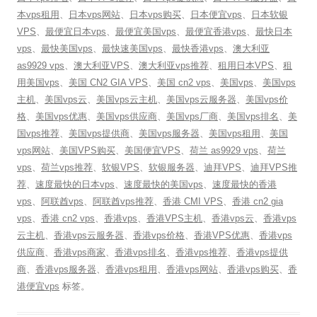
本vps租用
、
日本vps网站
、
日本vps购买
、
日本便宜vps
、
日本软银
VPS
、
最便宜日本vps
、
最便宜美国vps
、
最便宜香港vps
、
最快日本
vps
、
最快美国vps
、
最快速美国vps
、
最快香港vps
、
澳大利亚
as9929 vps
、
澳大利亚VPS
、
澳大利亚vps推荐
、
租用日本VPS
、
租
用美国vps
、
美国 CN2 GIA VPS
、
美国 cn2 vps
、
美国vps
、
美国vps
主机
、
美国vps云
、
美国vps云主机
、
美国vps云服务器
、
美国vps价
格
、
美国vps优惠
、
美国vps供应商
、
美国vps厂商
、
美国vps排名
、
美
国vps推荐
、
美国vps提供商
、
美国vps服务器
、
美国vps租用
、
美国
vps网站
、
美国VPS购买
、
美国便宜VPS
、
荷兰 as9929 vps
、
荷兰
vps
、
荷兰vps推荐
、
软银VPS
、
软银服务器
、
迪拜VPS
、
迪拜VPS推
荐
、
速度最快的日本vps
、
速度最快的美国vps
、
速度最快的香港
vps
、
阿联酋vps
、
阿联酋vps推荐
、
香港 CMI VPS
、
香港 cn2 gia
vps
、
香港 cn2 vps
、
香港vps
、
香港VPS主机
、
香港vps云
、
香港vps
云主机
、
香港vps云服务器
、
香港vps价格
、
香港VPS优惠
、
香港vps
供应商
、
香港vps商家
、
香港vps排名
、
香港vps推荐
、
香港vps提供
商
、
香港vps服务器
、
香港vps租用
、
香港vps网站
、
香港vps购买
、
香
港便宜vps
标签。