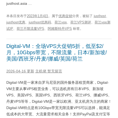
justhost.asia …
本条目发布于
2023年1月4日
。属于
优惠促销
分类，被贴了
justhost
、
justhost优惠
、
justhost优惠码
、
荷兰vps
、
荷兰VPS测评
、
荷兰vps测
试IP
、
荷兰不限流量VPS
、
阿姆斯特丹VPS
标签。
Digital-VM：全场VPS大促销5折，低至$2/
月，10Gbps带宽，不限流量，日本/新加坡/
美国/西班牙/丹麦/挪威/英国/荷兰
2026-04-16 更新
主机佬
暂无留言
Digital-VM是一家来自罗马尼亚的国外服务器租赁商家，Digital-
VM主要从事VPS租赁业务，可以选机房有日本VPS、新加坡
VPS、美国VPS、英国VPS、西班牙VPS、荷兰VPS、挪威VPS、
丹麦VPS等等，Digital-VM是一家以欧洲、亚太机房为主的商家！
Digital-VM特点是有10Gbps带宽无限流量VPS可以选择，能满足
低成本的大带宽、大流量需求相关业务！支持PayPal及支付宝等