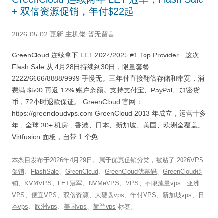
+ 双倍资源促销，年付$22起
2026-05-02 更新
主机佬
暂无留言
GreenCloud 连续拿下 LET 2024/2025 #1 Top Provider，这次
Flash Sale 从 4月28日持续到30日，限量套餐
2222/6666/8888/9999 手慢无。三年付直接翻倍存储和带宽，消
费满 $500 再返 12% 账户余额。支持支付宝、PayPal、加密货
币，72小时退款保证。 GreenCloud 官网：
https://greencloudvps.com GreenCloud 2013 年成立，运营十多
年，全球 30+ 机房，香港、日本、新加坡、美国、欧洲全覆盖。
Virtfusion 面板，自带 1 个免 …
本条目发布于
2026年4月29日
。属于
优惠促销
分类，被贴了
2026VPS
促销
、
FlashSale
、
GreenCloud
、
GreenCloud优惠码
、
GreenCloud促
销
、
KVMVPS
、
LET冠军
、
NVMeVPS
、
VPS
、
不限流量vps
、
亚洲
VPS
、
便宜VPS
、
双倍资源
、
大硬盘vps
、
年付VPS
、
新加坡vps
、
日
本vps
、
欧洲vps
、
美国vps
、
荷兰vps
标签。