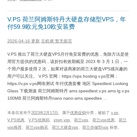
V.PS 荷兰阿姆斯特丹大硬盘存储型VPS，年
付59.9欧元免10欧安装费
2026-04-16 更新
主机佬
暂无留言
V.PS 推出了荷兰大硬盘VPS月付免安装费的优惠，免除方法是使
用官方提供的优惠码，该折扣有效期截至 2023 年 3 月 1 日，一
个用户最多使用 2 次，如果对该商家的荷兰大硬盘VPS感兴趣的
用户可以关注。 V.PS 官网：https://vps.hosting v.ps官网：
https://v.ps v.ps网络测试 年付优惠套餐 地区 Speedtest Looking
Glass 下载测速 荷兰阿姆斯特丹 ams.speedtest.v.ps ams.lg.v.ps
100MB 荷兰阿姆斯特丹nano nano-ams.speedtes …
本条目发布于
2023年2月17日
。属于
优惠促销
分类，被贴了
v.ps
、
V.PS优惠
、
V.PS优惠码
、
xtom vps
、
荷兰vps
、
荷兰vps优惠
、
荷兰
vps推荐
、
荷兰vps购买
、
荷兰大硬盘vps
、
荷兰存储型vps
标签。