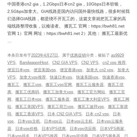
中国香港cn2 gia，1.2Gbps日本cn2 gia，10Gbps日本软银，
2.5Gbps加拿大。GIA线路是国内访问国外最快线路，很多时候我
们选择GIA线路，都是绕不开瓦工的，这篇文章就把瓦工家的高
端线路整理收集，以飨读者。 搬瓦工 官网：https://bwh81.net
官网 1）官网 网址：https://bwh81.net 2）其他： 搬瓦工最新优
…
本条目发布于
2023年4月27日
。属于
优惠促销
分类，被贴了
as9929
VPS
、
BandwagonHost
、
CN2 GIA VPS
、
CN2 VPS
、
cn2 vps 推荐
、
便宜日本vps
、
便宜美国vps
、
便宜香港vps
、
加拿大 cn2 vps
、
加拿大
VPS
、
加拿大vps推荐
、
快速日本vps
、
快速美国vps
、
快速香港vps
、
搬瓦工
、
搬瓦工vps
、
搬瓦工vps官网
、
搬瓦工云服务器
、
搬瓦工优
惠
、
搬瓦工优惠码
、
搬瓦工加拿大vps
、
搬瓦工官方网站
、
搬瓦工官
网
、
搬瓦工日本vps
、
搬瓦工服务器
、
搬瓦工澳大利亚VPS
、
搬瓦工网
站
、
搬瓦工美国VPS
、
搬瓦工荷兰vps
、
搬瓦工迪拜vps
、
搬瓦工靠谱
吗
、
搬瓦工香港VPS
、
日本 CN2 GIA VPS
、
日本 cn2 vps
、
日本
vps
、
日本vps主机
、
日本vps云
、
日本vps云主机
、
日本vps云服务
器
、
日本vps价格
、
日本VPS优惠
、
日本vps供应商
、
日本VPS商家
、
日本vps排名
、
日本VPS推荐
、
日本vps提供商
、
日本VPS服务器
、
日