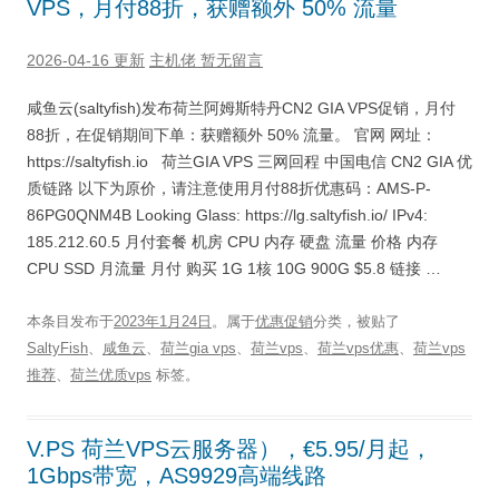
VPS，月付88折，获赠额外 50% 流量
2026-04-16 更新
主机佬
暂无留言
咸鱼云(saltyfish)发布荷兰阿姆斯特丹CN2 GIA VPS促销，月付
88折，在促销期间下单：获赠额外 50% 流量。 官网 网址：
https://saltyfish.io 荷兰GIA VPS 三网回程 中国电信 CN2 GIA 优
质链路 以下为原价，请注意使用月付88折优惠码：AMS-P-
86PG0QNM4B Looking Glass: https://lg.saltyfish.io/ IPv4:
185.212.60.5 月付套餐 机房 CPU 内存 硬盘 流量 价格 内存
CPU SSD 月流量 月付 购买 1G 1核 10G 900G $5.8 链接 …
本条目发布于
2023年1月24日
。属于
优惠促销
分类，被贴了
SaltyFish
、
咸鱼云
、
荷兰gia vps
、
荷兰vps
、
荷兰vps优惠
、
荷兰vps
推荐
、
荷兰优质vps
标签。
V.PS 荷兰VPS云服务器），€5.95/月起，
1Gbps带宽，AS9929高端线路