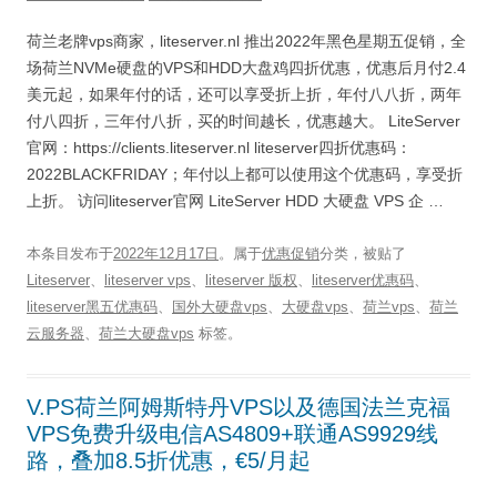
荷兰老牌vps商家，liteserver.nl 推出2022年黑色星期五促销，全
场荷兰NVMe硬盘的VPS和HDD大盘鸡四折优惠，优惠后月付2.4
美元起，如果年付的话，还可以享受折上折，年付八八折，两年
付八四折，三年付八折，买的时间越长，优惠越大。 LiteServer
官网：https://clients.liteserver.nl liteserver四折优惠码：
2022BLACKFRIDAY；年付以上都可以使用这个优惠码，享受折
上折。 访问liteserver官网 LiteServer HDD 大硬盘 VPS 企 …
本条目发布于
2022年12月17日
。属于
优惠促销
分类，被贴了
Liteserver
、
liteserver vps
、
liteserver 版权
、
liteserver优惠码
、
liteserver黑五优惠码
、
国外大硬盘vps
、
大硬盘vps
、
荷兰vps
、
荷兰
云服务器
、
荷兰大硬盘vps
标签。
V.PS荷兰阿姆斯特丹VPS以及德国法兰克福
VPS免费升级电信AS4809+联通AS9929线
路，叠加8.5折优惠，€5/月起