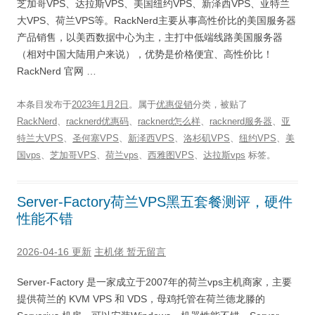
芝加哥VPS、达拉斯VPS、美国纽约VPS、新泽西VPS、亚特兰
大VPS、荷兰VPS等。RackNerd主要从事高性价比的美国服务器
产品销售，以美西数据中心为主，主打中低端线路美国服务器
（相对中国大陆用户来说），优势是价格便宜、高性价比！
RackNerd 官网 …
本条目发布于
2023年1月2日
。属于
优惠促销
分类，被贴了
RackNerd
、
racknerd优惠码
、
racknerd怎么样
、
racknerd服务器
、
亚
特兰大VPS
、
圣何塞VPS
、
新泽西VPS
、
洛杉矶VPS
、
纽约VPS
、
美
国vps
、
芝加哥VPS
、
荷兰vps
、
西雅图VPS
、
达拉斯vps
标签。
Server-Factory荷兰VPS黑五套餐测评，硬件
性能不错
2026-04-16 更新
主机佬
暂无留言
Server-Factory 是一家成立于2007年的荷兰vps主机商家，主要
提供荷兰的 KVM VPS 和 VDS，母鸡托管在荷兰德龙滕的