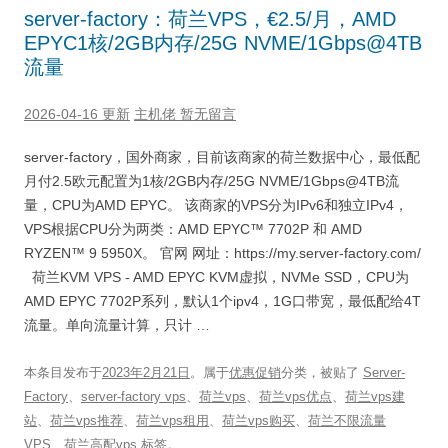
server-factory：荷兰VPS，€2.5/月，AMD
EPYC1核/2GB内存/25G NVME/1Gbps@4TB
流量
2026-04-16 更新
主机佬
暂无留言
server-factory，国外商家，目前该商家的荷兰数据中心，最低配
月付2.5欧元配置为1核/2GB内存/25G NVME/1Gbps@4TB流
量，CPU为AMD EPYC。 该商家的VPS分为IPv6和独立IPv4，
VPS根据CPU分为两类：AMD EPYC™ 7702P 和 AMD
RYZEN™ 9 5950X。 官网 网址：https://my.server-factory.com/
荷兰KVM VPS - AMD EPYC KVM虚拟，NVMe SSD，CPU为
AMD EPYC 7702P系列，默认1个ipv4，1G口带宽，最低配给4T
流量。单向流量计算，只计 …
本条目发布于
2023年2月21日
。属于
优惠促销
分类，被贴了
Server-
Factory
、
server-factory vps
、
荷兰vps
、
荷兰vps优点
、
荷兰vps建
站
、
荷兰vps推荐
、
荷兰vps租用
、
荷兰vps购买
、
荷兰不限流量
VPS
、
荷兰高配vps
标签。