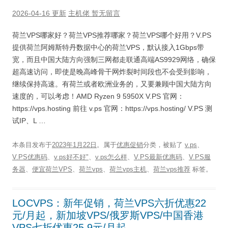
2026-04-16 更新
主机佬
暂无留言
荷兰VPS哪家好？荷兰VPS推荐哪家？荷兰VPS哪个好用？V.PS
提供荷兰阿姆斯特丹数据中心的荷兰VPS，默认接入1Gbps带
宽，而且中国大陆方向强制三网都走联通高端AS9929网络，确保
超高速访问，即使是晚高峰骨干网炸裂时间段也不会受到影响，
继续保持高速。有荷兰或者欧洲业务的，又要兼顾中国大陆方向
速度的，可以考虑！AMD Ryzen 9 5950X V.PS 官网：
https://vps.hosting 前往 v.ps 官网：https://vps.hosting/ V.PS 测
试IP、L …
本条目发布于
2023年1月22日
。属于
优惠促销
分类，被贴了
v.ps
、
V.PS优惠码
、
v.ps好不好"
、
v.ps怎么样
、
V.PS最新优惠码
、
V.PS服
务器
、
便宜荷兰VPS
、
荷兰vps
、
荷兰vps主机
、
荷兰vps推荐
标签。
LOCVPS：新年促销，荷兰VPS六折优惠22
元/月起，新加坡VPS/俄罗斯VPS/中国香港
VPS七折优惠25.9元/月起