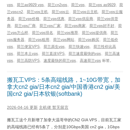
vps
、
荷兰as9929 vps
、
荷兰cn2vps
、
荷兰vps
、
荷兰vps as9929
、
荷
兰vpscn2
、
荷兰vps主机
、
荷兰vps云
、
荷兰vps云主机
、
荷兰vps云服
务器
、
荷兰vps价格
、
荷兰vps优惠
、
荷兰vps供应商
、
荷兰vps供货
商
、
荷兰vps厂商
、
荷兰vps厂家
、
荷兰vps商家
、
荷兰vps好不好
、
荷
兰vps怎么样
、
荷兰vps排名
、
荷兰vps推荐
、
荷兰vps提供商
、
荷兰
vps服务器
、
荷兰vps租用
、
荷兰vps网站
、
荷兰vps购买
、
荷兰低价
vps
、
荷兰便宜VPS
、
荷兰原生vps
、
荷兰快速vps
、
荷兰性价比高
vps
、
荷兰本土vps
、
荷兰直连VPS
、
荷兰速度最快的vps
、
荷兰高速
vps
、
荷兰高防VPS
、
速度最快的荷兰vps
、
高速荷兰vps
标签。
搬瓦工VPS：5条高端线路，1~10G带宽，加
拿大cn2 gia/日本cn2 gia/中国香港cn2 gia/美
国cn2 gia/日本软银(softbank)
2026-04-16 更新
主机佬
暂无留言
搬瓦工这个月新增了加拿大温哥华的CN2 GIA VPS，目前瓦工家
的高端线路已经有5条了，分别是10Gbps美国 cn2 gia，1Gbps