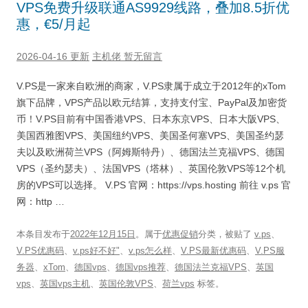
VPS免费升级联通AS9929线路，叠加8.5折优
惠，€5/月起
2026-04-16 更新
主机佬
暂无留言
V.PS是一家来自欧洲的商家，V.PS隶属于成立于2012年的xTom
旗下品牌，VPS产品以欧元结算，支持支付宝、PayPal及加密货
币！V.PS目前有中国香港VPS、日本东京VPS、日本大阪VPS、
美国西雅图VPS、美国纽约VPS、美国圣何塞VPS、美国圣约瑟
夫以及欧洲荷兰VPS（阿姆斯特丹）、德国法兰克福VPS、德国
VPS（圣约瑟夫）、法国VPS（塔林）、英国伦敦VPS等12个机
房的VPS可以选择。 V.PS 官网：https://vps.hosting 前往 v.ps 官
网：http …
本条目发布于
2022年12月15日
。属于
优惠促销
分类，被贴了
v.ps
、
V.PS优惠码
、
v.ps好不好"
、
v.ps怎么样
、
V.PS最新优惠码
、
V.PS服
务器
、
xTom
、
德国vps
、
德国vps推荐
、
德国法兰克福VPS
、
英国
vps
、
英国vps主机
、
英国伦敦VPS
、
荷兰vps
标签。