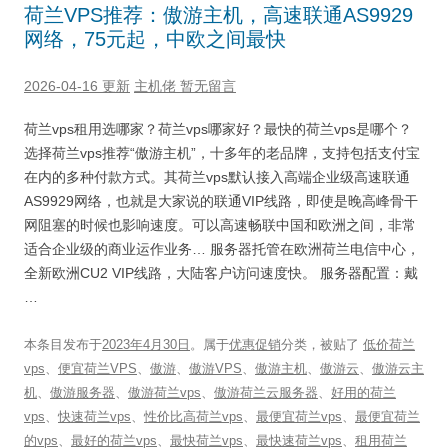
荷兰VPS推荐：傲游主机，高速联通AS9929
网络，75元起，中欧之间最快
2026-04-16 更新
主机佬
暂无留言
荷兰vps租用选哪家？荷兰vps哪家好？最快的荷兰vps是哪个？
选择荷兰vps推荐“傲游主机”，十多年的老品牌，支持包括支付宝
在内的多种付款方式。其荷兰vps默认接入高端企业级高速联通
AS9929网络，也就是大家说的联通VIP线路，即使是晚高峰骨干
网阻塞的时候也影响速度。可以高速畅联中国和欧洲之间，非常
适合企业级的商业运作业务… 服务器托管在欧洲荷兰电信中心，
全新欧洲CU2 VIP线路，大陆客户访问速度快。 服务器配置：戴
…
本条目发布于
2023年4月30日
。属于
优惠促销
分类，被贴了
低价荷兰
vps
、
便宜荷兰VPS
、
傲游
、
傲游VPS
、
傲游主机
、
傲游云
、
傲游云主
机
、
傲游服务器
、
傲游荷兰vps
、
傲游荷兰云服务器
、
好用的荷兰
vps
、
快速荷兰vps
、
性价比高荷兰vps
、
最便宜荷兰vps
、
最便宜荷兰
的vps
、
最好的荷兰vps
、
最快荷兰vps
、
最快速荷兰vps
、
租用荷兰