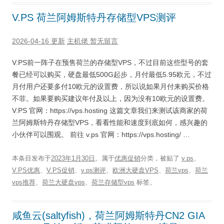
V.PS 荷兰阿姆斯特丹存储型VPS测评
2026-04-16 更新
主机佬
暂无留言
V.PS前一阵子在预售荷兰的存储型VPS，不过目前这些型号的套
餐已经可以购买，硬盘最低500G起步，月付最低5.95欧元，不过
月付用户还要多付10欧元的设置费，所以说如果月付来购买价格
不菲。如果要购买建议年付及以上，因为没有10欧元的设置费。
V.PS 官网：https://vps.hosting 这篇文章我们来测试该商家的荷
兰阿姆斯特丹存储型VPS，看看性能和速度到底如何，感兴趣的
小伙伴可以围观。 前往 v.ps 官网：https://vps.hosting/ …
本条目发布于
2023年1月30日
。属于
优惠促销
分类，被贴了
v.ps
、
V.PS优惠
、
V.PS促销
、
v.ps测评
、
欧洲大硬盘VPS
、
荷兰vps
、
荷兰
vps推荐
、
荷兰大硬盘vps
、
荷兰存储型vps
标签。
咸鱼云(saltyfish)，荷兰阿姆斯特丹CN2 GIA