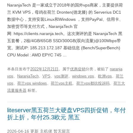
NaranjaTech 是一家成立于2018年的国外vps商家，主要提供荷
兰 KVM VPS，母鸡在荷兰 Dronten(德龙滕) 的 Serverius DC1
数据中心，支持安装Linux和Windows ，支持PayPal、信用卡、
加密货币等支付方式，NaranjaTech 官
网: https://clients.naranja.tech。这次测评的是 NaranjaTech 黑
五套餐，2核/4GB/65GB SSD/300GB(双向流量)@100Mbps带
宽。测试IP: 185.213.172.187 基础信息 (Bench/SuperBench)
CPU Model : AMD EPYC 745 …
本条目发布于
2022年12月21日
。属于
优惠促销
分类，被贴了
naranja
vps
、
NaranjaTech
、
VPS
、
vps测评
、
windows vps
、
欧洲vps
、
荷兰
vps
、
荷兰vps windows
、
荷兰vps主机
、
荷兰vps都抗投诉吗
、
荷兰大
流量服务器
标签。
liteserver黑五荷兰大硬盘VPS四折促销，年付
折上折，年付25.3欧元 黑五
2026-04-16 更新
主机佬
暂无留言