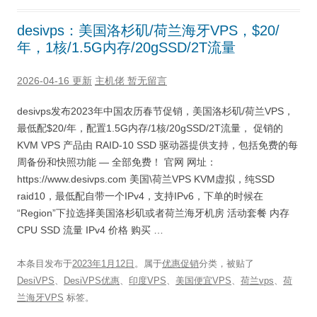
desivps：美国洛杉矶/荷兰海牙VPS，$20/
年，1核/1.5G内存/20gSSD/2T流量
2026-04-16 更新
主机佬
暂无留言
desivps发布2023年中国农历春节促销，美国洛杉矶/荷兰VPS，
最低配$20/年，配置1.5G内存/1核/20gSSD/2T流量， 促销的
KVM VPS 产品由 RAID-10 SSD 驱动器提供支持，包括免费的每
周备份和快照功能 — 全部免费！ 官网 网址：
https://www.desivps.com 美国\荷兰VPS KVM虚拟，纯SSD
raid10，最低配自带一个IPv4，支持IPv6，下单的时候在
“Region”下拉选择美国洛杉矶或者荷兰海牙机房 活动套餐 内存
CPU SSD 流量 IPv4 价格 购买 …
本条目发布于
2023年1月12日
。属于
优惠促销
分类，被贴了
DesiVPS
、
DesiVPS优惠
、
印度VPS
、
美国便宜VPS
、
荷兰vps
、
荷
兰海牙VPS
标签。