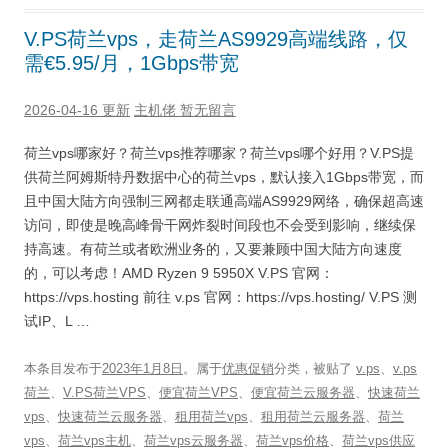
V.PS荷兰vps，走荷兰AS9929高端线路，仅
需€5.95/月，1Gbps带宽
2026-04-16 更新
主机佬
暂无留言
荷兰vps哪家好？荷兰vps推荐哪家？荷兰vps哪个好用？V.PS提
供荷兰阿姆斯特丹数据中心的荷兰vps，默认接入1Gbps带宽，而
且中国大陆方向强制三网都走联通高端AS9929网络，确保超高速
访问，即使是晚高峰骨干网炸裂时间段也不会受到影响，继续保
持高速。有荷兰或者欧洲业务的，又要兼顾中国大陆方向速度
的，可以考虑！AMD Ryzen 9 5950X V.PS 官网：
https://vps.hosting 前往 v.ps 官网：https://vps.hosting/ V.PS 测
试IP、L …
本条目发布于
2023年1月8日
。属于
优惠促销
分类，被贴了
v.ps
、
v.ps
荷兰
、
V.PS荷兰VPS
、
便宜荷兰VPS
、
便宜荷兰云服务器
、
快速荷兰
vps
、
快速荷兰云服务器
、
租用荷兰vps
、
租用荷兰云服务器
、
荷兰
vps
、
荷兰vps主机
、
荷兰vps云服务器
、
荷兰vps价格
、
荷兰vps供应