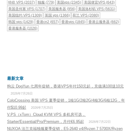
特价 VPS
(2037)
独服
(779)
美国vps
(2345)
美国便宜VPS
(643)
美国圣何塞 VPS
(1707)
美国服务器
(956)
美国洛杉矶 VPS
(5631)
美国纽约 VPS
(1309)
英国 vps
(1366)
荷兰 VPS
(2080)
韩国 vps
(1429)
香港cn2
(657)
香港vps
(1845)
香港云服务器
(662)
香港服务器
(1026)
最新文章
狗云 DogYun 七周年促销，香港VPS年付150元起，充值满100送10元
2026年7月26日
ColoCrossing 美国 VPS 夏季促销，1核1G/2核2G/4核3G/6核12G，年
付$10.99起
2026年7月25日
V.PS（xTom）Cloud KVM VPS 多机房可选，
Starter/Essential/Pro/Premium，月付€6.95起
2026年7月22日
NUXOA 法兰克福独服夏季促销，E5-2640 v4/Ryzen 7 5700X/Ryzen