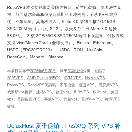
RoboVPS 本次促销覆盖美国达拉斯、荷兰哈勒姆、德国法兰克
福、芬兰赫尔辛基和俄罗斯莫斯科五地机房，全系 KVM 虚拟
化、不限流量。莫斯科线入门 Pluto 3.0 给到 1 核 1G/15GB
SSD/200M 端口，月付 $2.22。欧美及芬兰线 Mars 3.0 起步
$6.06/月，3 核 2GB/35GB SSD/250M 端口不限流量。付款方式
支持 Visa/MasterCard（全球发行）、Bitcoin、Ethereum、
USDT（ERC20/TRC20）、USDC、TON、LiteCoin、
DogeCoin、Monero、Binance …
本条目发布于
2026年6月30日
。属于
优惠促销
分类，被贴了
2026VPS
、
AMD Ryzen 9950X
、
KVM VPS
、
NVMe VPS
、
RoboVPS
、
RoboVPS优惠码
、
不限流量
、
便宜VPS
、
俄罗斯VPS
、
俄罗斯vps推荐
、
建站VPS
、
德国vps
、
月付VPS
、
欧洲vps
、
美国
vps
、
美国便宜VPS
、
芬兰VPS
、
荷兰vps
、
莫斯科VPS
、
跨境VPS
标签。
DeluxHost 夏季促销，F/Z/X/Q 系列 VPS 补