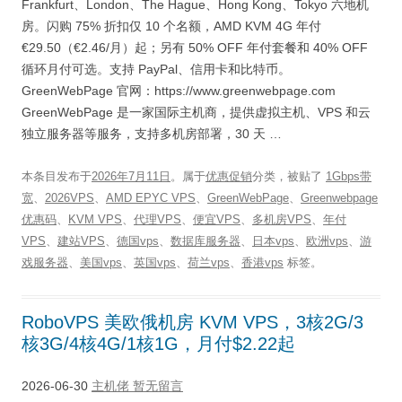
Frankfurt、London、The Hague、Hong Kong、Tokyo 六地机
房。闪购 75% 折扣仅 10 个名额，AMD KVM 4G 年付
€29.50（€2.46/月）起；另有 50% OFF 年付套餐和 40% OFF
循环月付可选。支持 PayPal、信用卡和比特币。
GreenWebPage 官网：https://www.greenwebpage.com
GreenWebPage 是一家国际主机商，提供虚拟主机、VPS 和云
独立服务器等服务，支持多机房部署，30 天 …
本条目发布于
2026年7月11日
。属于
优惠促销
分类，被贴了
1Gbps带
宽
、
2026VPS
、
AMD EPYC VPS
、
GreenWebPage
、
Greenwebpage
优惠码
、
KVM VPS
、
代理VPS
、
便宜VPS
、
多机房VPS
、
年付
VPS
、
建站VPS
、
德国vps
、
数据库服务器
、
日本vps
、
欧洲vps
、
游
戏服务器
、
美国vps
、
英国vps
、
荷兰vps
、
香港vps
标签。
RoboVPS 美欧俄机房 KVM VPS，3核2G/3
核3G/4核4G/1核1G，月付$2.22起
2026-06-30
主机佬
暂无留言