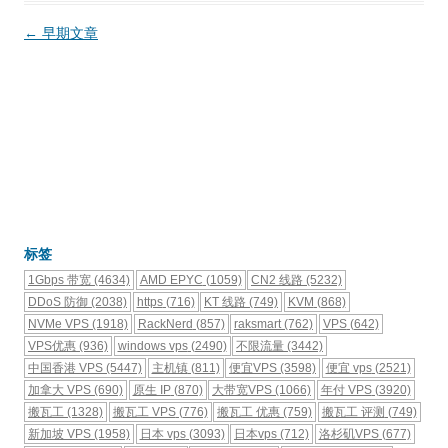
文
←
早期文章
章
导
航
标签
1Gbps 带宽
(4634)
AMD EPYC
(1059)
CN2 线路
(5232)
DDoS 防御
(2038)
https
(716)
KT 线路
(749)
KVM
(868)
NVMe VPS
(1918)
RackNerd
(857)
raksmart
(762)
VPS
(642)
VPS优惠
(936)
windows vps
(2490)
不限流量
(3442)
中国香港 VPS
(5447)
主机镇
(811)
便宜VPS
(3598)
便宜 vps
(2521)
加拿大 VPS
(690)
原生 IP
(870)
大带宽VPS
(1066)
年付 VPS
(3920)
搬瓦工
(1328)
搬瓦工 VPS
(776)
搬瓦工 优惠
(759)
搬瓦工 评测
(749)
新加坡 VPS
(1958)
日本 vps
(3093)
日本vps
(712)
洛杉矶VPS
(677)