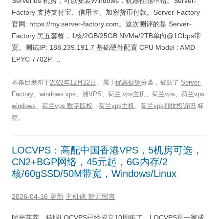
Serverius 机房，可以安装Windows，机器性能不错。Server-
Factory 支持支付宝、信用卡、加密货币付款。Server-Factory
官网: https://my.server-factory.com。这次测评的是 Server-
Factory 黑五套餐，1核/2GB/25GB NVMe/2TB单向@1Gbps带
宽。测试IP: 188.239.191.7 基础硬件配置 CPU Model : AMD
EPYC 7702P …
本条目发布于
2022年12月22日
。属于
优惠促销
分类，被贴了
Server-
Factory
、
windows vps
、
洲VPS
、
荷兰 vps主机
、
荷兰vps
、
荷兰vps
windows
、
荷兰vps 数字版权
、
荷兰vps主机
、
荷兰vps都抗投诉吗
标
签。
LOCVPS：高配中国香港VPS，5机房可选，
CN2+BGP网络，45元起，6G内存/2
核/60gSSD/50M带宽，Windows/Linux
2026-04-16 更新
主机佬
暂无留言
时光荏茬，转眼LOCVPS已经成立10周年了，LOCVPS是一家成