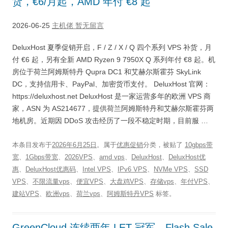
货，€6/月起，AMD 年付 €8 起
2026-06-25
主机佬
暂无留言
DeluxHost 夏季促销开启，F / Z / X / Q 四个系列 VPS 补货，月
付 €6 起，另有全新 AMD Ryzen 9 7950X Q 系列年付 €8 起。机
房位于荷兰阿姆斯特丹 Qupra DC1 和艾赫尔斯霍芬 SkyLink
DC，支持信用卡、PayPal、加密货币支付。 DeluxHost 官网：
https://deluxhost.net DeluxHost 是一家运营多年的欧洲 VPS 商
家，ASN 为 AS214677，提供荷兰阿姆斯特丹和艾赫尔斯霍芬两
地机房。近期因 DDoS 攻击经历了一段不稳定时期，目前服 …
本条目发布于
2026年6月25日
。属于
优惠促销
分类，被贴了
10gbps带
宽
、
1Gbps带宽
、
2026VPS
、
amd vps
、
DeluxHost
、
DeluxHost优
惠
、
DeluxHost优惠码
、
Intel VPS
、
IPv6 VPS
、
NVMe VPS
、
SSD
VPS
、
不限流量vps
、
便宜VPS
、
大盘鸡VPS
、
存储vps
、
年付VPS
、
建站VPS
、
欧洲vps
、
荷兰vps
、
阿姆斯特丹VPS
标签。
GreenCloud 连续两年 LET 冠军，Flash Sale