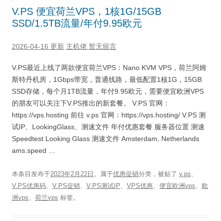
V.PS 便宜荷兰VPS，1核1G/15GB
SSD/1.5TB流量/年付9.95欧元
2026-04-16 更新
主机佬
暂无留言
V.PS最近上线了两款便宜荷兰VPS：Nano KVM VPS，荷兰阿姆
斯特丹机房，1Gbps带宽，普通线路，最低配置1核1G，15GB
SSD存储，每个月1TB流量，年付9.95欧元，需要便宜欧洲VPS
的朋友可以关注下V.PS推出的新套餐。 V.PS 官网：
https://vps.hosting 前往 v.ps 官网：https://vps.hosting/ V.PS 测
试IP、LookingGlass、测速文件 年付优惠套餐 服务器位置 测速
Speedtest Looking Glass 测速文件 Amsterdam, Netherlands
ams.speed …
本条目发布于
2023年2月22日
。属于
优惠促销
分类，被贴了
v.ps
、
V.PS优惠码
、
V.PS促销
、
V.PS测试IP
、
VPS优惠
、
便宜欧洲vps
、
欧
洲vps
、
荷兰vps
标签。