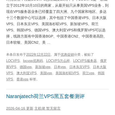
立于2012年10月10日的商家，从最开始只从事美国VPS业务，到
现在VPS服务器业务已经覆盖了四大洲、九个国家和地区、多达
十三个数据中心可以选择，其中包括了中国香港VPS、日本大阪
VPS、日本东京VPS、美国洛杉矶VPS、新加坡VPS、荷兰
VPS、韩国VPS、德国VPS、澳大利亚VPS和俄罗斯VPS可以选
择，线路方面有中国香港BGP、中国香港CN2、中国香港高防、
日本软银、美国CN2、美 …
本条目发布于
2022年12月22日
。属于
优惠促销
分类，被贴了
LOCVPS
、
locvps优惠码
、
LOCVPS怎么样
、
LOCVPS服务器
、
俄罗
斯VPS
、
德国vps
、
新加坡vps
、
日本vps
、
日本东京VPS
、
日本大阪
VPS
、
澳大利亚VPS
、
美国vps
、
美国洛杉矶VPS
、
荷兰vps
、
韩国
VPS
、
香港vps
标签。
Naranjatech荷兰VPS黑五套餐测评
2026-04-16 更新
主机佬
暂无留言