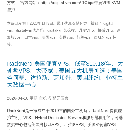
方式！ 官方网站：https://digital-vm.com/ 1Gbps带宽VPS KVM
虚拟， …
本条目发布于
2023年1月3日
。属于
优惠促销
分类，被贴了
digital-
vm
、
digital-vm优惠码
、
digital-vm怎么样
、
丹麦VPS
、
挪威VPS
、
新
加坡vps
、
日本vps
、
美国vps
、
英国vps
、
荷兰vps
、
西班牙vps
标
签。
RackNerd 美国便宜VPS、低至$10.18/年、大
硬盘VPS、大带宽，美国五大机房可选：美国
圣何塞、达拉斯、芝加哥、美国纽约、亚特兰
大数据中心
2026-04-16 更新
主机佬
暂无留言
RackNerd是一家成立于2019年的国外主机商，RackNerd提供虚
拟主机、VPS、Hybrid Dedicated Servers和服务器租用等，可选
数据中心包括美国洛杉矶VPS、西雅图VPS、美国圣何塞VPS、