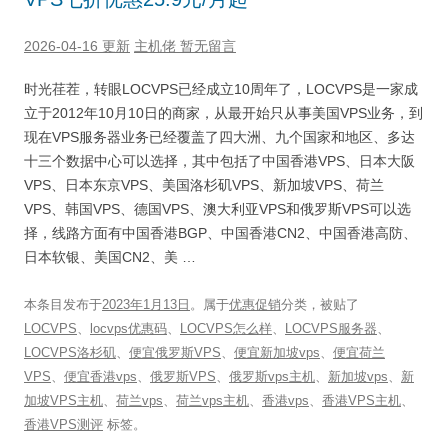
2026-04-16 更新
主机佬
暂无留言
时光荏茬，转眼LOCVPS已经成立10周年了，LOCVPS是一家成
立于2012年10月10日的商家，从最开始只从事美国VPS业务，到
现在VPS服务器业务已经覆盖了四大洲、九个国家和地区、多达
十三个数据中心可以选择，其中包括了中国香港VPS、日本大阪
VPS、日本东京VPS、美国洛杉矶VPS、新加坡VPS、荷兰
VPS、韩国VPS、德国VPS、澳大利亚VPS和俄罗斯VPS可以选
择，线路方面有中国香港BGP、中国香港CN2、中国香港高防、
日本软银、美国CN2、美 …
本条目发布于
2023年1月13日
。属于
优惠促销
分类，被贴了
LOCVPS
、
locvps优惠码
、
LOCVPS怎么样
、
LOCVPS服务器
、
LOCVPS洛杉矶
、
便宜俄罗斯VPS
、
便宜新加坡vps
、
便宜荷兰
VPS
、
便宜香港vps
、
俄罗斯VPS
、
俄罗斯vps主机
、
新加坡vps
、
新
加坡VPS主机
、
荷兰vps
、
荷兰vps主机
、
香港vps
、
香港VPS主机
、
香港VPS测评
标签。