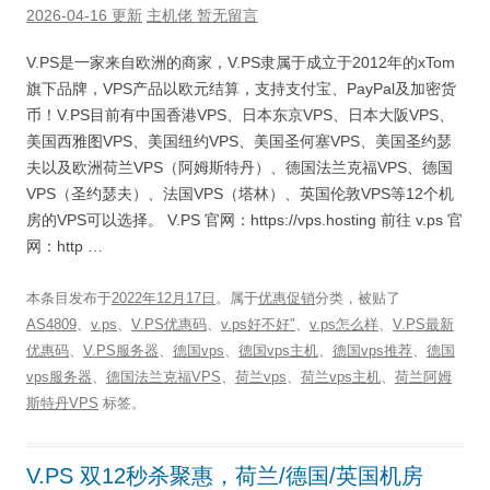
2026-04-16 更新
主机佬
暂无留言
V.PS是一家来自欧洲的商家，V.PS隶属于成立于2012年的xTom
旗下品牌，VPS产品以欧元结算，支持支付宝、PayPal及加密货
币！V.PS目前有中国香港VPS、日本东京VPS、日本大阪VPS、
美国西雅图VPS、美国纽约VPS、美国圣何塞VPS、美国圣约瑟
夫以及欧洲荷兰VPS（阿姆斯特丹）、德国法兰克福VPS、德国
VPS（圣约瑟夫）、法国VPS（塔林）、英国伦敦VPS等12个机
房的VPS可以选择。 V.PS 官网：https://vps.hosting 前往 v.ps 官
网：http …
本条目发布于
2022年12月17日
。属于
优惠促销
分类，被贴了
AS4809
、
v.ps
、
V.PS优惠码
、
v.ps好不好"
、
v.ps怎么样
、
V.PS最新
优惠码
、
V.PS服务器
、
德国vps
、
德国vps主机
、
德国vps推荐
、
德国
vps服务器
、
德国法兰克福VPS
、
荷兰vps
、
荷兰vps主机
、
荷兰阿姆
斯特丹VPS
标签。
V.PS 双12秒杀聚惠，荷兰/德国/英国机房