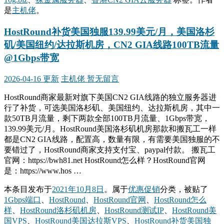
是
主机佬
。
HostRound补货美国独服139.99美元/月，美国洛杉
矶/美国纽约/达拉斯机房，CN2 GIA线路100TB流量
@1Gbps带宽
2026-04-16 更新
主机佬
暂无留言
HostRound商家最新对旗下美国CN2 GIA线路的独立服务器进
行了补货，可选美国洛杉矶、美国纽约、达拉斯机房，其中一
款50TB月流量，剩下两款全部100TB月流量、1Gbps带宽，
139.99美元/月。HostRound美国洛杉矶机房那款和搬瓦工一样
都是CN2 GIA线路，配置高，数量有限，有需要美国独服的不
要错过了，HostRound商家支持支付宝、paypal付款。 搬瓦工
官网：https://bwh81.net HostRound怎么样？HostRound官网
是：https://www.hos …
本条目发布于
2021年10月8日
。属于
优惠促销
分类，被贴了
1Gbps端口
、
HostRound
、
HostRound官网
、
HostRound怎么
样
、
HostRound洛杉矶机房
、
HostRound测试IP
、
HostRound美
国VPS
、
HostRound美国达拉斯VPS
、
HostRound补货美国独