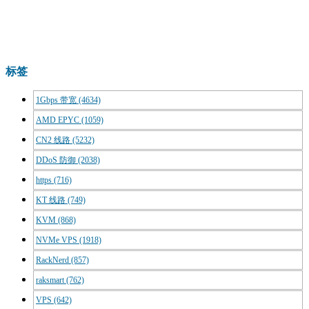
标签
1Gbps 带宽
(4634)
AMD EPYC
(1059)
CN2 线路
(5232)
DDoS 防御
(2038)
https
(716)
KT 线路
(749)
KVM
(868)
NVMe VPS
(1918)
RackNerd
(857)
raksmart
(762)
VPS
(642)