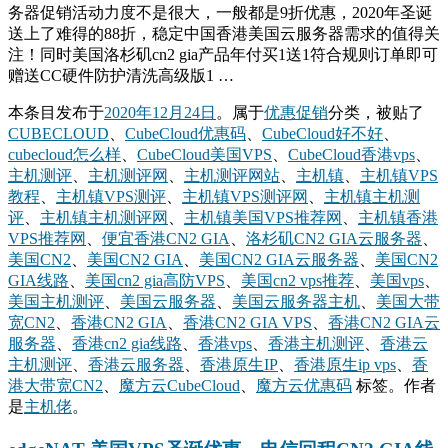
务器促销活动力度不是很大，一般都是9折优惠，2020年圣诞
送上了难得的88折，稳定中国香港美国云服务器需求的值得关
注！同时美国洛杉矶cn2 gia产品年付买1送1符合规则订单即可
赠送CC硬件防护清洗高级版1 …
本条目发布于
2020年12月24日
。属于
优惠促销
分类，被贴了
CUBECLOUD
、
CubeCloud优惠码
、
CubeCloud好不好
、
cubecloud怎么样
、
CubeCloud美国VPS
、
CubeCloud香港vps
、
主机测评
、
主机测评网
、
主机测评网站
、
主机镇
、
主机镇VPS
教程
、
主机镇VPS测评
、
主机镇VPS测评网
、
主机镇主机测
评
、
主机镇主机测评网
、
主机镇美国VPS推荐网
、
主机镇香港
VPS推荐网
、
便宜香港CN2 GIA
、
洛杉矶CN2 GIA云服务器
、
美国CN2
、
美国CN2 GIA
、
美国CN2 GIA云服务器
、
美国CN2
GIA线路
、
美国cn2 gia高防VPS
、
美国cn2 vps推荐
、
美国vps
、
美国主机测评
、
美国云服务器
、
美国云服务器主机
、
美国大带
宽CN2
、
香港CN2 GIA
、
香港CN2 GIA VPS
、
香港CN2 GIA云
服务器
、
香港cn2 gia线路
、
香港vps
、
香港主机测评
、
香港云
主机测评
、
香港云服务器
、
香港原生IP
、
香港原生ip vps
、
香
港大带宽CN2
、
魔方云CubeCloud
、
魔方云优惠码
标签。
作者
是
主机佬
。