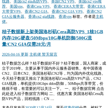
线路
、
美国cn2 gia高防VPS
、
美国CN2 VPS
、
美国cn2 vps推
荐
、
美国vps
、
香港Cera VPS
、
香港CERA大带宽
、
香港CERA
大带宽VPS
、
香港CN2 GIA
、
香港CN2 GIA VPS
、
香港CN2
GIA云服务器
、
香港cn2 gia线路
、
香港vps
标签。
作者是
主机
佬
。
桔子数据新上架美国洛杉矶Cera高防VPS_1核1GB
内存/20G硬盘/50Mbps/10G单机防御/500G流
量/CN2 GIA仅需28元/月
2026-04-16 更新
主机佬
暂无留言
桔子数据怎么样？桔子数据好不好？桔子数据，国人商家，成
立于2019年。主要从事于国内外云服务器销售。有中国香港
CN2、日本CN2、美国洛杉矶CN2等，均为国内外优化线路。
今天桔子数据又推出了美国洛杉矶Cera高防VPS产品，CN2
GIA线路，单机提供10Gbps ddos防御，50Mbps共享带宽，价
格很不错，有需要的可以关注一下。 一、桔子数据官网 点击
此处进入桔子数据官方网站 二、优惠方案 美国洛杉矶Cera高
防VPS产品，回程线路：CN …
本条目发布于
2020年12月24日
。属于
优惠促销
分类，被贴了