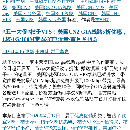
VPS推荐网
、
主机镇美国VPS推荐网
、
主机镇韩国VPS推荐
网
、
美国CN2
、
美国CN2 GIA线路
、
美国CN2 VPS
、
美国
vps
、
美国云服务器
、
韩国BGP线路
、
韩国CN2
、
韩国CN2
VPS
、
韩国VPS
、
韩国云服务器
标签。
作者是
主机佬
。
#五一大促#桔子VPS：美国CN2 GIA线路5折优惠，
1核/1G/100M带宽/3TB流量/首月￥49.5
2026-04-16 更新
主机佬
暂无留言
桔子VPS，一家主营美国cn2 gia线路vps的中美合作商家，从
今日起开启五一节vps大促活动，提速+赠送流量+5折促销！桔
子vps的销量王—美国洛杉矶CN2 GIA VPS线路已经升级，带
宽由原先的最低10 Mbps起步免费升级到100 Mbps带宽，最高
为300Mbps，带宽提高了整整10倍！同时每个GIA套餐额外再
各赠送1TB流量，价格方面仍可享受5折特惠。 官方网站
https://www.vpszi.com/ VPS套餐 本次促销活动有首月打折扣也
有终身折扣，下单时请 …
本条目发布于
2020年4月17日
。属于
优惠促销
分类，被贴了
便
宜VPS
、
桔子vps
、
桔子VPS优惠码
、
桔子VPS值不值得买
、
桔
子VPS好不好
、
桔子VPS怎么样
、
桔子VPS测评
、
美国CN2