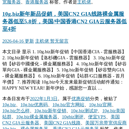
宽服务器
、
香港服务器
标签。
作者是
主机佬
。
10g.biz新年新品促銷，美国CN2 GIA线路裸金属服
务器低至5.8折，美国/中国香港CN2 GIA云服务器低
至4折
2026-04-16 更新
主机佬
暂无留言
本文目录 显示 1. 10g.biz新年促销【中国香港CIA - 雲服務器】
2. 10g.biz新年促销【洛杉磯GIA - 雲服務器】 3. 10g.biz新年促
销【矽谷中國優化 - 裸金屬服務器】 4. 10g.biz新年促销【矽谷
單向GIA - 裸金屬服務器】 5. 10g.biz新年促销【矽谷雙向GIA
- 裸金屬服務器】 6. 10g.biz新年促销【站群/G口服務器 - 首月
半價】 7. 推荐阅读 10g.biz今天发来最新促销活动邮件通知：
HAPPY NEW YEAR! 新年伊始，感謝您一直以 …
本条目发布于
2022年1月3日
。属于
优惠促销
分类，被贴了
10g.biz
、
10g.biz优惠码
、
10g.biz官方网站
、
10g.biz官网
、
10g.biz怎么样
、
10g.biz新年促销
、
10g.biz测试IP
、
10g.biz美国
站群
、
10g.biz裸金属服务器
、
10gbiz测评
、
便宜VPS
、
美国
CN2 GIA云服务器
、
美国CN2 GIA线路
、
美国万兆带宽供应商
10g.biz
、
裸金属服务器
、
香港CN2 GIA云服务器
标签。
作者