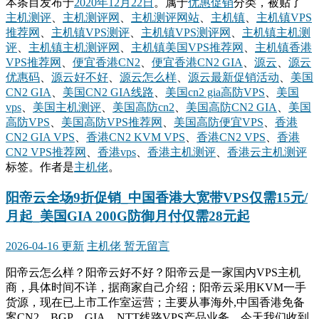
本条目发布于
2020年12月22日
。属于
优惠促销
分类，被贴了
主机测评
、
主机测评网
、
主机测评网站
、
主机镇
、
主机镇VPS
推荐网
、
主机镇VPS测评
、
主机镇VPS测评网
、
主机镇主机测
评
、
主机镇主机测评网
、
主机镇美国VPS推荐网
、
主机镇香港
VPS推荐网
、
便宜香港CN2
、
便宜香港CN2 GIA
、
源云
、
源云
优惠码
、
源云好不好
、
源云怎么样
、
源云最新促销活动
、
美国
CN2 GIA
、
美国CN2 GIA线路
、
美国cn2 gia高防VPS
、
美国
vps
、
美国主机测评
、
美国高防cn2
、
美国高防CN2 GIA
、
美国
高防VPS
、
美国高防VPS推荐网
、
美国高防便宜VPS
、
香港
CN2 GIA VPS
、
香港CN2 KVM VPS
、
香港CN2 VPS
、
香港
CN2 VPS推荐网
、
香港vps
、
香港主机测评
、
香港云主机测评
标签。
作者是
主机佬
。
阳帝云全场9折促销_中国香港大宽带VPS仅需15元/
月起_美国GIA 200G防御月付仅需28元起
2026-04-16 更新
主机佬
暂无留言
阳帝云怎么样？阳帝云好不好？阳帝云是一家国内VPS主机
商，具体时间不详，据商家自己介绍；阳帝云采用KVM一手
货源，现在已上市工作室运营；主要从事海外,中国香港免备
案CN2、BGP、GIA、NTT线路VPS产品业务。今天我们收到