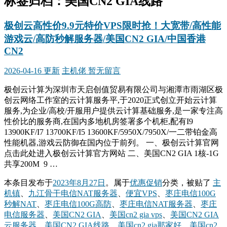
标签归档：
美国CN2 GIA线路
极创云高性价9.9元特价VPS限时抢！大宽带/高性能
游戏云/高防秒解服务器/美国CN2 GIA/中国香港
CN2
2026-04-16 更新
主机佬
暂无留言
极创云计算为深圳市天启创值贸易有限公司与湘潭市雨湖区极
创云网络工作室的云计算服务平,于2020正式创立开始云计算
服务,为企业/高校/开服用户提供云计算基础服务,是一家专注高
性价比的服务商,在国内多地机房签署多个机柜,配有I9
13900KF/I7 13700KF/I5 13600KF/5950X/7950X/一二带铂金高
性能机器,游戏云防御在国内位于前列。 一、极创云计算官网
点击此处进入极创云计算官方网站 二、美国CN2 GIA 1核-1G
共享200M 9 …
本条目发布于
2023年8月27日
。属于
优惠促销
分类，被贴了
主
机镇
、
九江骨干电信NAT服务器
、
便宜VPS
、
枣庄电信100G
秒解NAT
、
枣庄电信100G高防
、
枣庄电信NAT服务器
、
枣庄
电信服务器
、
美国CN2 GIA
、
美国cn2 gia vps
、
美国CN2 GIA
云服务器
、
美国CN2 GIA线路
、
美国cn2 gia那家好
、
美国cn2