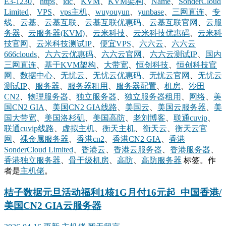
E3-1230
、
https
、
idc
、
KVM
、
KVM架构
、
Name
、
SonderCloud
Limited
、
VPS
、
vps主机
、
wuyouyun
、
yunbase
、
三网直连
、
专
线
、
云基
、
云基互联
、
云基互联优惠码
、
云基互联官网
、
云服
务器
、
云服务器(KVM)
、
云米科技
、
云米科技优惠码
、
云米科
技官网
、
云米科技测试IP
、
便宜VPS
、
六六云
、
六六云
666clouds
、
六六云优惠码
、
六六云官网
、
六六云测试IP
、
国内
三网直连
、
基于KVM架构
、
大带宽
、
恒创科技
、
恒创科技官
网
、
数据中心
、
无忧云
、
无忧云优惠码
、
无忧云官网
、
无忧云
测试IP
、
服务器
、
服务器租用
、
服务器配置
、
机房
、
沙田
CN2
、
物理服务器
、
独立服务器
、
独立服务器租用
、
网络
、
美
国CN2 GIA
、
美国CN2 GIA线路
、
美国云
、
美国云服务器
、
美
国大带宽
、
美国洛杉矶
、
美国高防
、
老刘博客
、
联通cuvip
、
联通cuvip线路
、
虚拟主机
、
衡天主机
、
衡天云
、
衡天云官
网
、
裸金属服务器
、
香港cn2
、
香港CN2 GIA
、
香港
SonderCloud Limited
、
香港云
、
香港云服务器
、
香港服务器
、
香港独立服务器
、
骨干级机房
、
高防
、
高防服务器
标签。
作
者是
主机佬
。
桔子数据元旦活动福利1核1G月付16元起_中国香港/
美国CN2 GIA云服务器