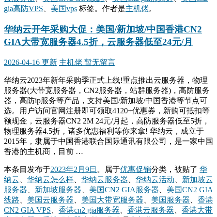
gia高防VPS
、
美国vps
标签。
作者是
主机佬
。
华纳云开年采购大促：美国/新加坡/中国香港CN2
GIA大带宽服务器4.5折，云服务器低至24元/月
2026-04-16 更新
主机佬
暂无留言
华纳云2023年新年采购季正式上线!重点推出云服务器，物理
服务器(大带宽服务器，CN2服务器，站群服务器)，高防服务
器，高防ip服务等产品，支持美国/新加坡/中国香港等节点可
选。用户访问官网注册即可领取4120+优惠券，新购可抵扣等
额现金，云服务器CN2 2M 24元/月起，高防服务器低至5折，
物理服务器4.5折，诸多优惠福利等你来拿! 华纳云，成立于
2015年，隶属于中国香港联合国际通讯有限公司，是一家中国
香港的主机商，目前 …
本条目发布于
2023年2月9日
。属于
优惠促销
分类，被贴了
华
纳云
、
华纳云怎么样
、
华纳云服务器
、
华纳云活动
、
新加坡云
服务器
、
新加坡服务器
、
美国CN2 GIA服务器
、
美国CN2 GIA
线路
、
美国云服务器
、
美国大带宽服务器
、
美国服务器
、
香港
CN2 GIA VPS
、
香港cn2 gia服务器
、
香港云服务器
、
香港大带