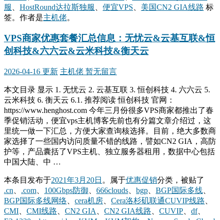
服
、
HostRound达拉斯独服
、
便宜VPS
、
美国CN2 GIA线路
标
签。
作者是
主机佬
。
VPS商家优惠套餐汇总信息：无忧云&云基互联&恒
创科技&六六云&云米科技&衡天云
2026-04-16 更新
主机佬
暂无留言
本文目录 显示 1. 无忧云 2. 云基互联 3. 恒创科技 4. 六六云 5.
云米科技 6. 衡天云 6.1. 推荐阅读 恒创科技 官网：
https://www.henghost.com 今年三月份很多VPS商家都推出了春
季促销活动，便宜vps主机博客先前也有分篇文章介绍过，这
里统一做一下汇总，方便大家查询核选择。目前，绝大多数商
家选择了一些国内访问质量不错的线路，譬如CN2 GIA，高防
护等，产品囊括了VPS主机、独立服务器租用，数据中心包括
中国大陆、中 …
本条目发布于
2021年3月20日
。属于
优惠促销
分类，被贴了
.cn
、
.com
、
100Gbps防御
、
666clouds
、
bgp
、
BGP国际多线
、
BGP国际多线网络
、
cera机房
、
Cera洛杉矶联通CUVIP线路
、
CMI
、
CMI线路
、
CN2 GIA
、
CN2 GIA线路
、
CUVIP
、
df
、