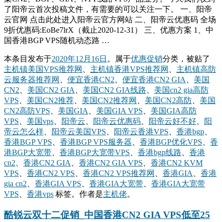
了阳帝云首次投稿文件，有需要的可以关注一下。 一、阳帝
云官网 点击此处进入阳帝云官方网站 二、阳帝云优惠码 全场
9折优惠码:EoBe7lrX（截止2020-12-31） 三、优惠方案 1、中
国香港BGP VPS随机动态路 …
本条目发布于
2020年12月16日
。属于
优惠促销
分类，被贴了
主机镇美国VPS推荐网
、
主机镇香港VPS推荐网
、
主机镇高防
云服务器推荐网
、
便宜香港CN2
、
便宜香港CN2 GIA
、
美国
CN2
、
美国CN2 GIA
、
美国CN2 GIA线路
、
美国cn2 gia高防
VPS
、
美国CN2推荐
、
美国CN2推荐网
、
美国CN2高防
、
美国
CN2高防VPS
、
美国GIA
、
美国GIA VPS
、
美国GIA高防
VPS
、
美国vps
、
阳帝云
、
阳帝云优惠码
、
阳帝云好不好
、
阳
帝云怎么样
、
阳帝云美国VPS
、
阳帝云香港VPS
、
香港bgp
、
香港BGP VPS
、
香港BGP VPS服务器
、
香港BGP优化VPS
、
香
港BGP大宽带
、
香港BGP大宽带VPS
、
香港bgp线路
、
香港
cn2
、
香港CN2 GIA
、
香港CN2 GIA VPS
、
香港CN2 KVM
VPS
、
香港CN2 VPS
、
香港CN2 VPS推荐网
、
香港GIA
、
香港
gia cn2
、
香港GIA VPS
、
香港GIA大宽带
、
香港GIA大宽带
VPS
、
香港vps
标签。
作者是
主机佬
。
酷锐云双十二促销_中国香港CN2 GIA VPS低至25