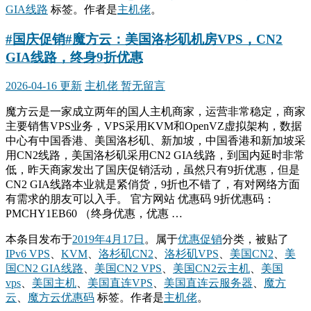
GIA线路
标签。
作者是
主机佬
。
#国庆促销#魔方云：美国洛杉矶机房VPS，CN2
GIA线路，终身9折优惠
2026-04-16 更新
主机佬
暂无留言
魔方云是一家成立两年的国人主机商家，运营非常稳定，商家
主要销售VPS业务，VPS采用KVM和OpenVZ虚拟架构，数据
中心有中国香港、美国洛杉矶、新加坡，中国香港和新加坡采
用CN2线路，美国洛杉矶采用CN2 GIA线路，到国内延时非常
低，昨天商家发出了国庆促销活动，虽然只有9折优惠，但是
CN2 GIA线路本业就是紧俏货，9折也不错了，有对网络方面
有需求的朋友可以入手。 官方网站 优惠码 9折优惠码：
PMCHY1EB60 （终身优惠，优惠 …
本条目发布于
2019年4月17日
。属于
优惠促销
分类，被贴了
IPv6 VPS
、
KVM
、
洛杉矶CN2
、
洛杉矶VPS
、
美国CN2
、
美
国CN2 GIA线路
、
美国CN2 VPS
、
美国CN2云主机
、
美国
vps
、
美国主机
、
美国直连VPS
、
美国直连云服务器
、
魔方
云
、
魔方云优惠码
标签。
作者是
主机佬
。