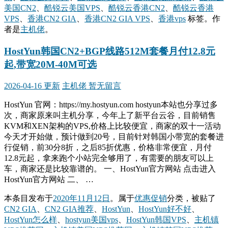
美国CN2
、
酷锐云美国VPS
、
酷锐云香港CN2
、
酷锐云香港
VPS
、
香港CN2 GIA
、
香港CN2 GIA VPS
、
香港vps
标签。
作
者是
主机佬
。
HostYun韩国CN2+BGP线路512M套餐月付12.8元
起,带宽20M-40M可选
2026-04-16 更新
主机佬
暂无留言
HostYun 官网：https://my.hostyun.com hostyun本站也分享过多
次，商家原来叫主机分享，今年上了新平台云谷，目前销售
KVM和XEN架构的VPS,价格上比较便宜，商家的双十一活动
今天才开始做，预计做到20号，目前针对韩国小带宽的套餐进
行促销，前30分8折，之后85折优惠，价格非常便宜，月付
12.8元起，拿来跑个小站完全够用了，有需要的朋友可以上
车，商家还是比较靠谱的。 一、HostYun官方网站 点击进入
HostYun官方网站 二、 …
本条目发布于
2020年11月12日
。属于
优惠促销
分类，被贴了
CN2 GIA
、
CN2 GIA推荐
、
HostYun
、
HostYun好不好
、
HostYun怎么样
、
hostyun美国vps
、
HostYun韩国VPS
、
主机镇