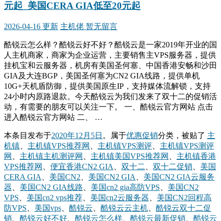
元起_美国CERA GIA低至20元起
2026-04-16 更新
主机佬
暂无留言
酷锐云怎么样？酷锐云好不好？酷锐云是一家2019年开业的国
人主机商家，商家为企业运营，主要销售主VPS服务器，提供
挂机宝和云服务器，机房有美国圣何塞、中国香港安畅和沙田
GIA及大连BGP，美国圣何塞为CN2 GIA线路，提供单机
10G+天机盾防御，提供美国原生IP，支持媒体流解锁，支持
24小时内原路退款。今天酷锐云为我们发来了双十二的促销活
动，有需要的朋友可以关注一下。 一、酷锐云官方网站 点击
进入酷锐云官方网站 二、 …
本条目发布于
2020年12月5日
。属于
优惠促销
分类，被贴了
主
机镇
、
主机镇VPS推荐网
、
主机镇VPS测评
、
主机镇VPS测评
网
、
主机镇主机测评网
、
主机镇美国VPS推荐网
、
主机镇香港
VPS推荐网
、
便宜香港CN2 GIA
、
双十二
、
双十二促销
、
美国
CERA GIA
、
美国CN2
、
美国CN2 GIA
、
美国CN2 GIA云服务
器
、
美国CN2 GIA线路
、
美国cn2 gia高防VPS
、
美国CN2
VPS
、
美国cn2 vps推荐
、
美国cn2云服务器
、
美国CN2回程高
防VPS
、
美国vps
、
酷锐云
、
酷锐云云主机
、
酷锐云双十二促
销
、
酷锐云好不好
、
酷锐云怎么样
、
酷锐云最新促销
、
酷锐云