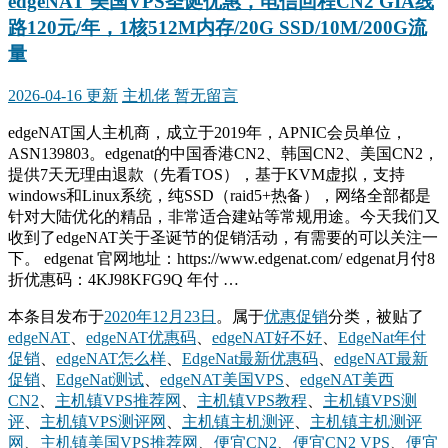
edgeNAT 美国VPS圣诞优惠，电信回程CN2 GIA线
路120元/年，1核512M内存/20G SSD/10M/200G流
量
2026-04-16 更新
主机佬
暂无留言
edgeNAT国人主机商，成立于2019年，APNIC会员单位，
ASN139803。edgenat的中国香港CN2、韩国CN2、美国CN2，
提供7天无理由退款（先看TOS），基于KVM虚拟，支持
windows和Linux系统，纯SSD（raid5+热备），网络全部都是
针对大陆优化的精品，非常适合建站等常规用途。今天我们又
收到了edgeNAT关于圣诞节的促销活动，有需要的可以关注一
下。 edgenat 官网地址：https://www.edgenat.com/ edgenat月付8
折优惠码：4KJ98KFG9Q 年付 …
本条目发布于
2020年12月23日
。属于
优惠促销
分类，被贴了
edgeNAT
、
edgeNAT优惠码
、
edgeNAT好不好
、
EdgeNat年付
促销
、
edgeNAT怎么样
、
EdgeNat最新优惠码
、
edgeNAT最新
促销
、
EdgeNat测试
、
edgeNAT美国VPS
、
edgeNAT美西
CN2
、
主机镇VPS推荐网
、
主机镇VPS教程
、
主机镇VPS测
评
、
主机镇VPS测评网
、
主机镇主机测评
、
主机镇主机测评
网
、
主机镇美国VPS推荐网
、
便宜CN2
、
便宜CN2 VPS
、
便宜