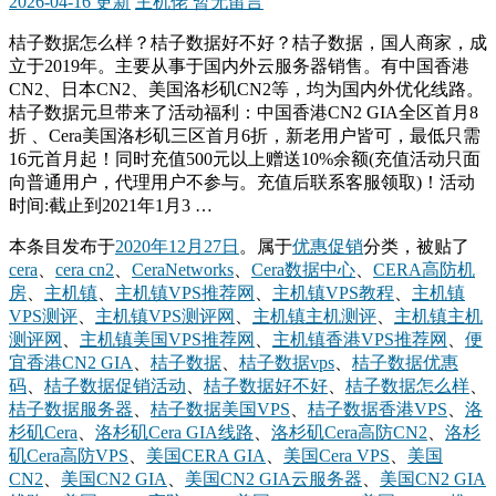
2026-04-16 更新
主机佬
暂无留言
桔子数据怎么样？桔子数据好不好？桔子数据，国人商家，成
立于2019年。主要从事于国内外云服务器销售。有中国香港
CN2、日本CN2、美国洛杉矶CN2等，均为国内外优化线路。
桔子数据元旦带来了活动福利：中国香港CN2 GIA全区首月8
折 、Cera美国洛杉矶三区首月6折，新老用户皆可，最低只需
16元首月起！同时充值500元以上赠送10%余额(充值活动只面
向普通用户，代理用户不参与。充值后联系客服领取)！活动
时间:截止到2021年1月3 …
本条目发布于
2020年12月27日
。属于
优惠促销
分类，被贴了
cera
、
cera cn2
、
CeraNetworks
、
Cera数据中心
、
CERA高防机
房
、
主机镇
、
主机镇VPS推荐网
、
主机镇VPS教程
、
主机镇
VPS测评
、
主机镇VPS测评网
、
主机镇主机测评
、
主机镇主机
测评网
、
主机镇美国VPS推荐网
、
主机镇香港VPS推荐网
、
便
宜香港CN2 GIA
、
桔子数据
、
桔子数据vps
、
桔子数据优惠
码
、
桔子数据促销活动
、
桔子数据好不好
、
桔子数据怎么样
、
桔子数据服务器
、
桔子数据美国VPS
、
桔子数据香港VPS
、
洛
杉矶Cera
、
洛杉矶Cera GIA线路
、
洛杉矶Cera高防CN2
、
洛杉
矶Cera高防VPS
、
美国CERA GIA
、
美国Cera VPS
、
美国
CN2
、
美国CN2 GIA
、
美国CN2 GIA云服务器
、
美国CN2 GIA