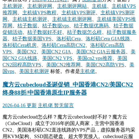
主机测评
、
主机测评网
、
主机测评网站
、
主机镇
、
主机镇VPS
推荐网
、
主机镇VPS教程
、
主机镇VPS测评
、
主机镇VPS测评
网
、
主机镇主机测评
、
主机镇主机测评网
、
主机镇美国VPS推
荐网
、
桔子数据
、
桔子数据vps
、
桔子数据优惠码
、
桔子数据
促销活动
、
桔子数据好不好
、
桔子数据怎么样
、
桔子数据服务
器
、
桔子数据美国VPS
、
洛杉矶Cera
、
洛杉矶Cera GIA线路
、
洛杉矶Cera机房
、
洛杉矶Cera高防CN2
、
洛杉矶Cera高防
VPS
、
美国CN2
、
美国CN2 GIA
、
美国CN2 GIA云服务器
、
美
国CN2 GIA线路
、
美国CN2 VPS
、
美国cn2 vps推荐
、
美国
CN2回程高防VPS
、
美国CN2推荐网
、
美国CN2高防VPS
、
美
国vps
、
美国主机测评
标签。
作者是
主机佬
。
魔方云cubecloud圣诞促销_中国香港CN2/美国CN2
终身88折/中国香港原生IP服务器
2026-04-16 更新
主机佬
暂无留言
魔方云cubecloud怎么样？魔方云cubecloud好不好？魔方云
（CubeCloud）成立于2016年的国人商家，主营中国香港
CN2、美国洛杉矶CN2直连线路的VPS产品，虚拟服务器均采
用KVM架构、SSD固态硬盘、超大带宽接入。cubecloud云服