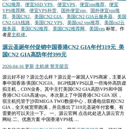
CN2推荐
、
便宜SSD VPS
、
便宜VPS
、
便宜vps推荐
、
便宜
VPS推荐网
、
便宜VPS补货
、
国外便宜vps
、
国外便宜vps推
荐
、
美国CN2
、
美国CN2 GIA
、
美国CN2 GIA云服务器
、
美国
CN2 GIA线路
、
美国CN2 VPS
、
美国cn2 vps推荐
、
美国cn2云
服务器
、
美国CN2推荐
、
美国CN2推荐网
、
美国vps
标签。
作
者是
主机佬
。
源云圣诞年付促销中国香港CN2 GIA年付319元_美
国CN2 GIA高防年付399元
2026-04-16 更新
主机佬
暂无留言
源云好不好？源云怎么样？源云是一家国人VPS商家，主要从
事中国香港/美国CN2GIA、BGP线路VPS以及一些海外高防虚
拟主机，CDN业务。其中主打美国CN2 GIA高防VPS和中国
香港CN2 GIA高速vps。本次新上了中国香港CN2 GIA 3区，
宿主机托管于沙田MEGA TWO数据中心，联通电信双程CN2
GIA，全天候宽带跑满，并且推出了319元圣诞年付套餐。有
需要的可以关注一下。 一、源云官网 点击此处进入源云官方
网站 二、优惠方案 中国香港VPS线 …