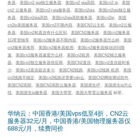
务器
、
美国cn2 gia独立服务器
、
美国cn2 gia高防
、
美国cn2 ip
、
美国
cn2 云服务器
、
美国cn2+gia服务器
、
美国cn2gia
、
美国cn2gia独立服
务器
、
美国cn2gia高防
、
美国cn2gia高防服务器
、
美国cn2ip
、
美国
cn2ip美国服务器
、
美国cn2不限内容
、
美国CN2云主机
、
美国cn2云服
务器
、
美国cn2和直连有什么区别
、
美国CN2服务器
、
美国cn2服务器
1G带宽独享
、
美国cn2服务器不限内容
、
美国cn2服务器怎么样
、
美国
cn2服务器推荐
、
美国cn2服务器租用
、
美国cn2服务器移动访问限
速
、
美国cn2服务器速度怎么样
、
美国cn2机房
、
美国CN2独立服务
器
、
美国cn2独立服务器供应商
、
美国CN2直连
、
美国cn2直连延时多
少
、
美国cn2直连延迟多少
、
美国CN2线路
、
美国cn2线路 机房
、
美国
cn2线路不稳定
、
美国cn2线路还需要cdn么
、
美国CN2网络测试软件
、
美国CN2高防
、
美国CN2高防云服务器
、
美国原生IP
、
美国原生ip怎么
找
、
美国原生ip服务器
、
美国大带宽
、
美国大带宽云服务器
标签。
华纳云：中国香港/美国vps低至4折，CN2云
服务器32元/月，中国香港/美国物理服务器仅
688元/月，续费同价