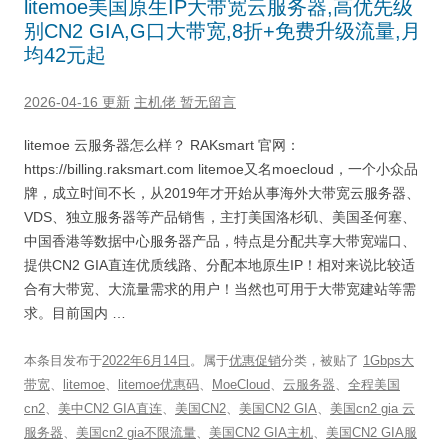
litemoe美国原生IP大带宽云服务器,高优先级
别CN2 GIA,G口大带宽,8折+免费升级流量,月
均42元起
2026-04-16 更新
主机佬
暂无留言
litemoe 云服务器怎么样？ RAKsmart 官网：
https://billing.raksmart.com litemoe又名moecloud，一个小众品
牌，成立时间不长，从2019年才开始从事海外大带宽云服务器、
VDS、独立服务器等产品销售，主打美国洛杉矶、美国圣何塞、
中国香港等数据中心服务器产品，特点是分配共享大带宽端口、
提供CN2 GIA直连优质线路、分配本地原生IP！相对来说比较适
合有大带宽、大流量需求的用户！当然也可用于大带宽建站等需
求。目前国内 …
本条目发布于
2022年6月14日
。属于
优惠促销
分类，被贴了
1Gbps大
带宽
、
litemoe
、
litemoe优惠码
、
MoeCloud
、
云服务器
、
全程美国
cn2
、
美中CN2 GIA直连
、
美国CN2
、
美国CN2 GIA
、
美国cn2 gia 云
服务器
、
美国cn2 gia不限流量
、
美国CN2 GIA主机
、
美国CN2 GIA服