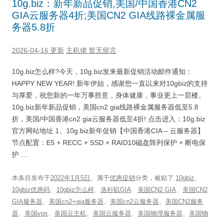
10g.biz：新年新品促销,美国/中国香港CN2
GIA云服务器4折;美国CN2 GIA线路裸金属服
务器5.8折
2026-04-16 更新
主机佬
暂无留言
10g.biz怎么样?今天，10g.biz发来最新促销活动邮件通知：
HAPPY NEW YEAR! 新年伊始，感谢您一直以来对10gbiz的支持
与厚爱，祝您新的一年万事胜意，身体健康，事业更上一层楼。
10g.biz新年新品促销，美国cn2 gia线路裸金属服务器低至5.8
折，美国/中国香港cn2 gia云服务器低至4折! 点击进入：10g.biz
官方网站地址 1、10g.biz新年促销【中国香港CIA – 云服务器】
节点配置：E5 + RECC + SSD + RAID10磁盘阵列保护 + 断电保
护 …
本条目发布于
2022年1月5日
。属于
优惠促销
分类，被贴了
10gbiz
、
10gbiz优惠码
、
10gbiz怎么样
、
洛杉矶GIA
、
美国CN2 GIA
、
美国CN2
GIA服务器
、
美国cn2+gia服务器
、
美国cn2云服务器
、
美国CN2服务
器
、
美国vps
、
美国云主机
、
美国云服务器
、
美国物理服务器
、
美国物