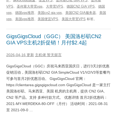
IP
、
akkocloud测速
、
便宜VPS
、
圣何塞CN2 GIA VPS
、
圣何塞
VPS
、
圣何塞大带宽vps
、
大带宽VPS
、
德国CN2 GIA VPS
、
德国
vps
、
德国vps推荐
、
美国cn2 gia vps
、
美国CN2 GIA服务器
、
美国
vps
、
美国vps推荐
、
美国便宜VPS
、
美国大带宽VPS
标签。
GigsGigsCloud（GGC） 美国洛杉矶CN2
GIA VPS主机2折促销！月付$2.4起
2026-04-16 更新
主机佬
暂无留言
GigsGigsCloud（GGC）庆祝马来西亚国庆日，进行3天2折优惠
促销活动，美国洛杉矶CN2 GIA SimpleCloud V1/V2/V3等套餐均
可参与首月2折优惠活动。 GigsGigsCloud 官网：
https://clientarea.gigsgigscloud.com GigsGigsCloud 是一家主打
美国洛杉矶、马来西亚、美国 机房的主机商，提供 CN2 GIA、
CN2 等产品。支持 多种付款方式。 优惠详情 首月2折优惠码：
2021-MY-MERDEKA-80-OFF（月付） 活动时间：2021-08-31
至 2021-09-0 …