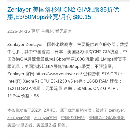
Zenlayer 美国洛杉矶CN2 GIA独服35折优
惠,E3/50Mbps带宽/月付$80.15
2026-04-16 更新
主机佬
暂无留言
Zenlayer Zenlayer，国外老牌商家，主要提供独立服务器，数据
中心多，其中中国香港、日本、美国洛杉矶有CN2 GIA线路，中
国香港GIA月流量最低为1Gbps带宽100G流量 或 1Mbps带宽不
限流量，美国洛杉矶GIA最低为50Mbps带宽、不限流量。
Zenlayer 官网 https://www.zenlayer.cn/ 促销套餐 S7A CPU：
Intel(R) Xeon(R) CPU E3-1230 v5 内存：16GB RAM 硬盘：
1x2TB SATA 流量：无限流量 速率：50Mbps CN2 GIA IP：
1*IPv4 价格：$8 …
本条目发布于
2023年2月4日
。属于
优惠促销
分类，被贴了
zenlayer
、
zenlayer促销
、
zenlayer官网
、
中国优化网络
、
美国CN2 GIA服务器
、
美国gia服务器
、
美国服务器
标签。