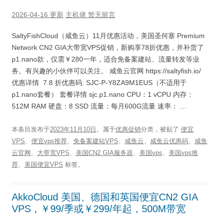
2026-04-16 更新
主机佬
暂无留言
SaltyFishCloud（咸鱼云）11月优惠活动，美国圣何塞 Premium
Network CN2 GIA大带宽VPS促销，新购享78折优惠，并补货了
p1.nano款，仅需￥280一年，适合免备案建站、流量转发等业
务。有兴趣的小伙伴可以关注。 咸鱼云官网 https://saltyfish.io/
优惠详情 7.8 折优惠码: SJC-P-Y8ZA9M1EUS（不适用于
p1.nano套餐） 套餐详情 sjc.p1.nano CPU：1 vCPU 内存：
512M RAM 硬盘：8 SSD 流量：每月600G流量 速率： …
本条目发布于
2023年11月10日
。属于
优惠促销
分类，被贴了
便宜
VPS
、
便宜vps推荐
、
免备案建站VPS
、
咸鱼云
、
咸鱼云优惠码
、
咸鱼
云官网
、
大带宽VPS
、
美国CN2 GIA服务器
、
美国vps
、
美国vps推
荐
、
美国便宜VPS
标签。
AkkoCloud 美国、德国和英国便宜CN2 GIA
VPS，￥99/季或￥299/年起，500M带宽