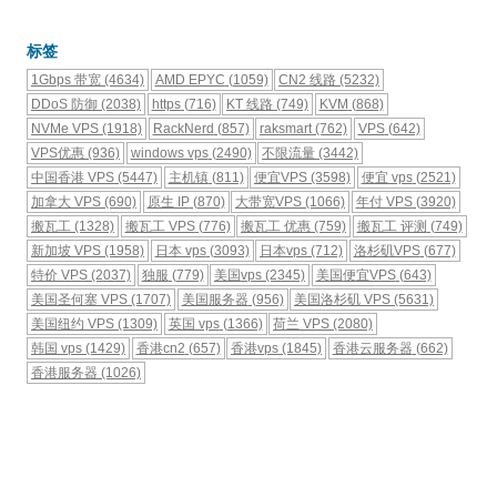
标签
1Gbps 带宽
(4634)
AMD EPYC
(1059)
CN2 线路
(5232)
DDoS 防御
(2038)
https
(716)
KT 线路
(749)
KVM
(868)
NVMe VPS
(1918)
RackNerd
(857)
raksmart
(762)
VPS
(642)
VPS优惠
(936)
windows vps
(2490)
不限流量
(3442)
中国香港 VPS
(5447)
主机镇
(811)
便宜VPS
(3598)
便宜 vps
(2521)
加拿大 VPS
(690)
原生 IP
(870)
大带宽VPS
(1066)
年付 VPS
(3920)
搬瓦工
(1328)
搬瓦工 VPS
(776)
搬瓦工 优惠
(759)
搬瓦工 评测
(749)
新加坡 VPS
(1958)
日本 vps
(3093)
日本vps
(712)
洛杉矶VPS
(677)
特价 VPS
(2037)
独服
(779)
美国vps
(2345)
美国便宜VPS
(643)
美国圣何塞 VPS
(1707)
美国服务器
(956)
美国洛杉矶 VPS
(5631)
美国纽约 VPS
(1309)
英国 vps
(1366)
荷兰 VPS
(2080)
韩国 vps
(1429)
香港cn2
(657)
香港vps
(1845)
香港云服务器
(662)
香港服务器
(1026)