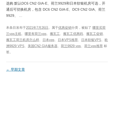
选购 默认DC6 CN2 GIA-E、荷兰9929和日本软银机房可选，开
通后可切换机房，包含 DC6 CN2 GIA-E、DC9 CN2 GIA、荷兰
9929、 …
本条目发布于
2021年7月26日
。属于
优惠促销
分类，被贴了
哪里买荷
兰vps主机
、
哪里有荷兰vps
、
搬瓦工
、
搬瓦工优惠码
、
搬瓦工促销
、
搬瓦工荷兰机房怎么样
、
日本vps
、
日本VPS推荐
、
日本软银VPS
、
欧
洲9929 VPS
、
美国CN2 GIA服务器
、
荷兰9929 vps
、
荷兰vps推荐
标
签。
文
←
早期文章
章
导
航