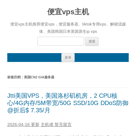
便宜vps主机
便宜vps主机推荐便宜vps，便宜服务器、tiktok专用vps、解锁流媒
体、美国韩国日本英国原生ip vps
搜
索：
跳
菜单
至
正
文
标签归档：
美国CN2 GIA服务器
Jtti美国VPS，美国洛杉矶机房，2 CPU核
心/4G内存/5M带宽/50G SSD/10G DDoS防御
@折后$ 7.35/月
2026-04-16 更新
主机佬
暂无留言