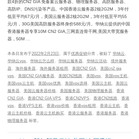
款4折的CN2 GIA 免备案云服务器、物理服务器、高防服务器、
高防IP、DNS污染等产品。中国香港云服务器2核2G2M，3年付
低至平均67元/月，美国云服务器2核2G2M，3年付低至平均55
元/月，30G美国高防服务器终身价588元/月。华纳云提供的中国
香港服务器专享10M CN2 GIA,三网直连骨干网;美国大带宽服务
器，50M …
本条目发布于
2022年2月23日
。属于
优惠促销
分类，被贴了
华纳云
、
华纳云vps
、
华纳云怎么样
、
华纳云服务器
、
华纳云活动
、
境外服务
器
、
海外服务器
、
海外服务器租用
、
美国CN2 GIA
、
美国cn2 gia
vps
、
美国CN2 GIA服务器
、
美国CN2线路
、
美国vps
、
美国vps主机
、
美国vps云主机
、
美国vps优惠
、
美国vps选择
、
美国云主机
、
美国云
服务器
、
美国云服务器价格
、
美国服务器
、
美国物理服务器
、
香港
CN2 GIA
、
香港CN2 GIA VPS
、
香港CN2VPS
、
香港CN2线路
、
香港
vps
、
香港VPS主机
、
香港vps价格
、
香港vps租用
、
香港云主机
、
香
港云主机价格
、
香港云主机购买
、
香港云服务器
、
香港服务器
、
香港
物理服务器
标签。