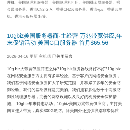
理机
、
美国物理机服务器
、
美国物理机租用
、
美国裸金属服务器
、
裸
金属服务器
、
香港CN2 GIA
、
香港CN2云服务器
、
香港vps
、
香港云主
机
、
香港云服务器
标签。
10gbiz美国服务器商-主经营 万兆带宽供应,年
末促销活动 美国G口服务器 首月$65.56
2026-04-16 更新
主机佬
已关闭留言
10g.biz大带宽供应商怎么样?10g.biz服务器线路好不好?10g.biz
在网络安全服务方面拥有多年经验。基于客户的网络安全服务，
我们基于网络安全服务扩大了研究范围，并积累了多年的安全防
御经验。我们的基础设施是完美的。我们拥有多达数千个高级防
御性物理服务器，完善的网络设施以及良好的机房安全保护措
施。 10gbiz年末特惠活动，10gbiz美国万兆带宽供应商，主打美
国直连大带宽，真实600G硬防。除美国外还提供线路非常优质
…