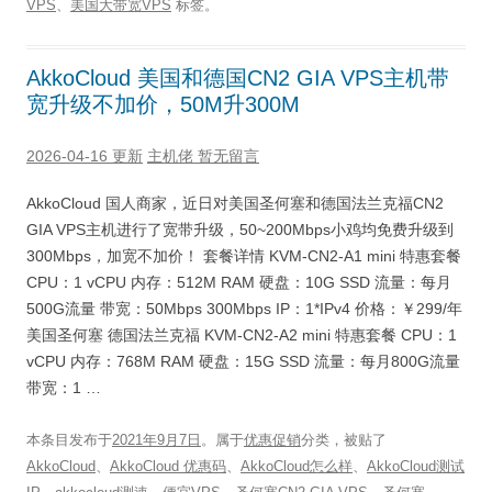
VPS
、
美国大带宽VPS
标签。
AkkoCloud 美国和德国CN2 GIA VPS主机带
宽升级不加价，50M升300M
2026-04-16 更新
主机佬
暂无留言
AkkoCloud 国人商家，近日对美国圣何塞和德国法兰克福CN2
GIA VPS主机进行了宽带升级，50~200Mbps小鸡均免费升级到
300Mbps，加宽不加价！ 套餐详情 KVM-CN2-A1 mini 特惠套餐
CPU：1 vCPU 内存：512M RAM 硬盘：10G SSD 流量：每月
500G流量 带宽：50Mbps 300Mbps IP：1*IPv4 价格：￥299/年
美国圣何塞 德国法兰克福 KVM-CN2-A2 mini 特惠套餐 CPU：1
vCPU 内存：768M RAM 硬盘：15G SSD 流量：每月800G流量
带宽：1 …
本条目发布于
2021年9月7日
。属于
优惠促销
分类，被贴了
AkkoCloud
、
AkkoCloud 优惠码
、
AkkoCloud怎么样
、
AkkoCloud测试