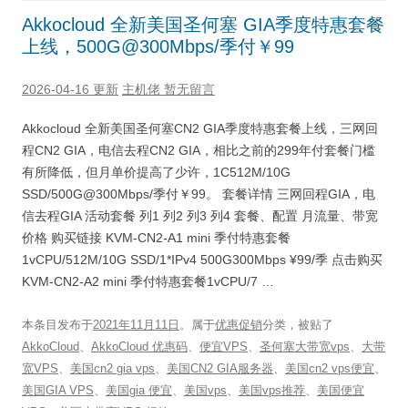
Akkocloud 全新美国圣何塞 GIA季度特惠套餐
上线，500G@300Mbps/季付￥99
2026-04-16 更新
主机佬
暂无留言
Akkocloud 全新美国圣何塞CN2 GIA季度特惠套餐上线，三网回
程CN2 GIA，电信去程CN2 GIA，相比之前的299年付套餐门槛
有所降低，但月单价提高了少许，1C512M/10G
SSD/500G@300Mbps/季付￥99。 套餐详情 三网回程GIA，电
信去程GIA 活动套餐 列1 列2 列3 列4 套餐、配置 月流量、带宽
价格 购买链接 KVM-CN2-A1 mini 季付特惠套餐
1vCPU/512M/10G SSD/1*IPv4 500G300Mbps ¥99/季 点击购买
KVM-CN2-A2 mini 季付特惠套餐1vCPU/7 …
本条目发布于
2021年11月11日
。属于
优惠促销
分类，被贴了
AkkoCloud
、
AkkoCloud 优惠码
、
便宜VPS
、
圣何塞大带宽vps
、
大带
宽VPS
、
美国cn2 gia vps
、
美国CN2 GIA服务器
、
美国cn2 vps便宜
、
美国GIA VPS
、
美国gia 便宜
、
美国vps
、
美国vps推荐
、
美国便宜