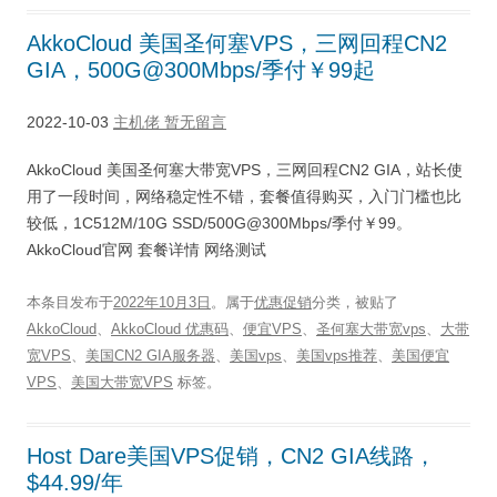
AkkoCloud 美国圣何塞VPS，三网回程CN2
GIA，500G@300Mbps/季付￥99起
2022-10-03
主机佬
暂无留言
AkkoCloud 美国圣何塞大带宽VPS，三网回程CN2 GIA，站长使
用了一段时间，网络稳定性不错，套餐值得购买，入门门槛也比
较低，1C512M/10G SSD/500G@300Mbps/季付￥99。
AkkoCloud官网 套餐详情 网络测试
本条目发布于
2022年10月3日
。属于
优惠促销
分类，被贴了
AkkoCloud
、
AkkoCloud 优惠码
、
便宜VPS
、
圣何塞大带宽vps
、
大带
宽VPS
、
美国CN2 GIA服务器
、
美国vps
、
美国vps推荐
、
美国便宜
VPS
、
美国大带宽VPS
标签。
Host Dare美国VPS促销，CN2 GIA线路，
$44.99/年