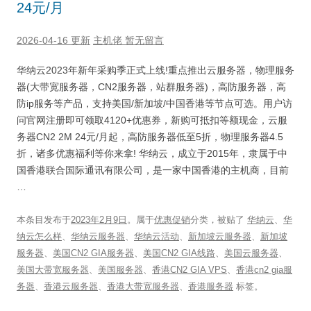
24元/月
2026-04-16 更新
主机佬
暂无留言
华纳云2023年新年采购季正式上线!重点推出云服务器，物理服务
器(大带宽服务器，CN2服务器，站群服务器)，高防服务器，高
防ip服务等产品，支持美国/新加坡/中国香港等节点可选。用户访
问官网注册即可领取4120+优惠券，新购可抵扣等额现金，云服
务器CN2 2M 24元/月起，高防服务器低至5折，物理服务器4.5
折，诸多优惠福利等你来拿! 华纳云，成立于2015年，隶属于中
国香港联合国际通讯有限公司，是一家中国香港的主机商，目前
…
本条目发布于
2023年2月9日
。属于
优惠促销
分类，被贴了
华纳云
、
华
纳云怎么样
、
华纳云服务器
、
华纳云活动
、
新加坡云服务器
、
新加坡
服务器
、
美国CN2 GIA服务器
、
美国CN2 GIA线路
、
美国云服务器
、
美国大带宽服务器
、
美国服务器
、
香港CN2 GIA VPS
、
香港cn2 gia服
务器
、
香港云服务器
、
香港大带宽服务器
、
香港服务器
标签。