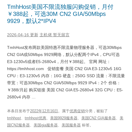
TmhHost美国不限流独服闪购促销，月付
￥388起，可选30M CN2 GIA/50Mbps
9929，默认2*IPV4
2026-04-16 更新
主机佬
暂无留言
TmhHost发布两款美国特惠不限流量物理服务器，可选30Mbps
CN2 GIA或50Mbps 9929网络，默认分配两个IPv4，CPU可选
E3-1230v5或者E5-2680v4，月付￥388起。 官网 网址：
https://tmhhost.com 促销套餐 美国 CN2 GIA E3-1230v5 16G
CPU：E3-1230v5 内存：16G 硬盘：250G SSD 流量：不限流量
带宽：可选30Mbps CN2 GIA/50Mbps 9929 IPv4：2个 价格：
￥388/月起 购买链接 美国 CN2 GIA E5-2680v4 32G CPU：E5-
2680v4 内存 …
本条目发布于
2022年12月16日
。属于
优惠促销
分类，被贴了
tmhhost
、
tmhhost优惠
、
美国9929服务器
、
美国CN2 GIA服务器
、
美
国CN2服务器
、
美国gia服务器
、
美国服务器
标签。