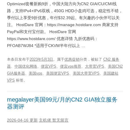
Optimized套餐新购9折，中国大陆方向为CN2 GIA/CU/CMI线
路，支持IPv4+IPv6双栈，450G HDD小盘鸡可选，稳定性不错，
季付以上享受9折优惠，年付$32.39起。有兴趣的小伙伴可以关
注。 HostDare 官网：https://manage.hostdare.com 商家支持
PayPal和支付宝付款。 HostDare 官网
https://www.hostdare.com/ 优惠详情 九折优惠码：
PFOAB7WJ84 *适用于CKVM半年付以上 …
本条目发布于
2023年5月3日
。属于
优惠促销
分类，被贴了
CN2 服务
器
、
中国优化网络
、
便宜VPS
、
便宜vps推荐
、
大带宽VPS
、
美国CN2
GIA服务器
、
美国vps
、
美国便宜VPS
、
美国大带宽VPS
、
美国建站
VPS
标签。
megalayer美国99元/月的CN2 GIA独立服务
器测评
2026-04-16 更新
主机佬
暂无留言