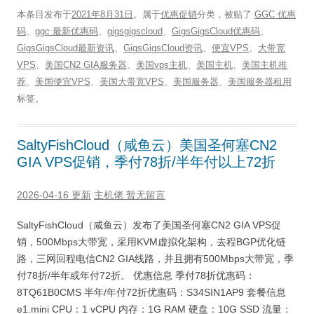
本条目发布于
2021年8月31日
。属于
优惠促销
分类，被贴了
GGC 优惠
码
、
ggc 最新优惠码
、
gigsgigscloud
、
GigsGigsCloud优惠码
、
GigsGigsCloud最新资讯
、
GigsGigsCloud资讯
、
便宜VPS
、
大带宽
VPS
、
美国CN2 GIA服务器
、
美国vps主机
、
美国主机
、
美国主机推
荐
、
美国便宜VPS
、
美国大带宽VPS
、
美国服务器
、
美国服务器租用
标签。
SaltyFishCloud（咸鱼云）美国圣何塞CN2
GIA VPS促销，季付78折/半年付以上72折
2026-04-16 更新
主机佬
暂无留言
SaltyFishCloud（咸鱼云）发布了美国圣何塞CN2 GIA VPS促
销，500Mbps大带宽，采用KVM虚拟化架构，去程BGP优化链
路，三网回程电信CN2 GIA线路，并且拥有500Mbps大带宽，季
付78折/半年或年付72折。 优惠信息 季付78折优惠码：
8TQ61B0CMS 半年/年付72折优惠码：S34SIN1AP9 套餐信息
e1.mini CPU：1 vCPU 内存：1G RAM 硬盘：10G SSD 流量：