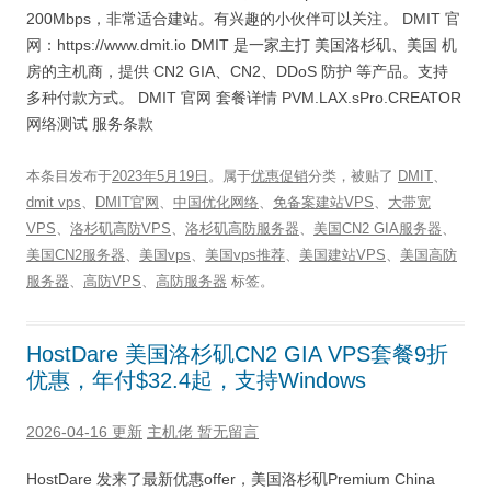
200Mbps，非常适合建站。有兴趣的小伙伴可以关注。 DMIT 官
网：https://www.dmit.io DMIT 是一家主打 美国洛杉矶、美国 机
房的主机商，提供 CN2 GIA、CN2、DDoS 防护 等产品。支持
多种付款方式。 DMIT 官网 套餐详情 PVM.LAX.sPro.CREATOR
网络测试 服务条款
本条目发布于
2023年5月19日
。属于
优惠促销
分类，被贴了
DMIT
、
dmit vps
、
DMIT官网
、
中国优化网络
、
免备案建站VPS
、
大带宽
VPS
、
洛杉矶高防VPS
、
洛杉矶高防服务器
、
美国CN2 GIA服务器
、
美国CN2服务器
、
美国vps
、
美国vps推荐
、
美国建站VPS
、
美国高防
服务器
、
高防VPS
、
高防服务器
标签。
HostDare 美国洛杉矶CN2 GIA VPS套餐9折
优惠，年付$32.4起，支持Windows
2026-04-16 更新
主机佬
暂无留言
HostDare 发来了最新优惠offer，美国洛杉矶Premium China