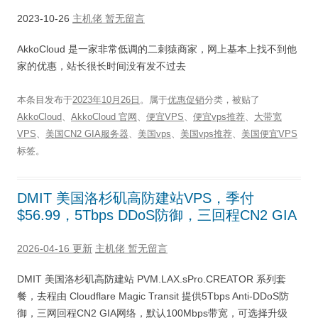
2023-10-26
主机佬
暂无留言
AkkoCloud 是一家非常低调的二刺猿商家，网上基本上找不到他
家的优惠，站长很长时间没有发不过去
本条目发布于
2023年10月26日
。属于
优惠促销
分类，被贴了
AkkoCloud
、
AkkoCloud 官网
、
便宜VPS
、
便宜vps推荐
、
大带宽
VPS
、
美国CN2 GIA服务器
、
美国vps
、
美国vps推荐
、
美国便宜VPS
标签。
DMIT 美国洛杉矶高防建站VPS，季付
$56.99，5Tbps DDoS防御，三回程CN2 GIA
2026-04-16 更新
主机佬
暂无留言
DMIT 美国洛杉矶高防建站 PVM.LAX.sPro.CREATOR 系列套
餐，去程由 Cloudflare Magic Transit 提供5Tbps Anti-DDoS防
御，三网回程CN2 GIA网络，默认100Mbps带宽，可选择升级