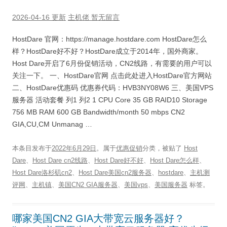
2026-04-16 更新
主机佬
暂无留言
HostDare 官网：https://manage.hostdare.com HostDare怎么
样？HostDare好不好？HostDare成立于2014年，国外商家。
Host Dare开启了6月份促销活动，CN2线路，有需要的用户可以
关注一下。 一、HostDare官网 点击此处进入HostDare官方网站
二、HostDare优惠码 优惠券代码：HVB3NY08W6 三、美国VPS
服务器 活动套餐 列1 列2 1 CPU Core 35 GB RAID10 Storage
756 MB RAM 600 GB Bandwidth/month 50 mbps CN2
GIA,CU,CM Unmanag …
本条目发布于
2022年6月29日
。属于
优惠促销
分类，被贴了
Host
Dare
、
Host Dare cn2线路
、
Host Dare好不好
、
Host Dare怎么样
、
Host Dare洛杉矶cn2
、
Host Dare美国cn2服务器
、
hostdare
、
主机测
评网
、
主机镇
、
美国CN2 GIA服务器
、
美国vps
、
美国服务器
标签。
哪家美国CN2 GIA大带宽云服务器好？