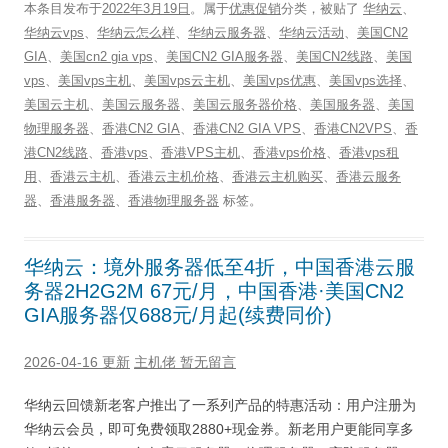
本条目发布于
2022年3月19日
。属于
优惠促销
分类，被贴了
华纳云
、
华纳云vps
、
华纳云怎么样
、
华纳云服务器
、
华纳云活动
、
美国CN2
GIA
、
美国cn2 gia vps
、
美国CN2 GIA服务器
、
美国CN2线路
、
美国
vps
、
美国vps主机
、
美国vps云主机
、
美国vps优惠
、
美国vps选择
、
美国云主机
、
美国云服务器
、
美国云服务器价格
、
美国服务器
、
美国
物理服务器
、
香港CN2 GIA
、
香港CN2 GIA VPS
、
香港CN2VPS
、
香
港CN2线路
、
香港vps
、
香港VPS主机
、
香港vps价格
、
香港vps租
用
、
香港云主机
、
香港云主机价格
、
香港云主机购买
、
香港云服务
器
、
香港服务器
、
香港物理服务器
标签。
华纳云：境外服务器低至4折，中国香港云服
务器2H2G2M 67元/月，中国香港·美国CN2
GIA服务器仅688元/月起(续费同价)
2026-04-16 更新
主机佬
暂无留言
华纳云回馈新老客户推出了一系列产品的特惠活动：用户注册为
华纳云会员，即可免费领取2880+现金券。新老用户更能同享多