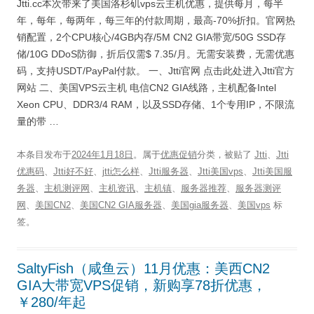
Jtti.cc本次带来了美国洛杉矶vps云主机优惠，提供每月，每半
年，每年，每两年，每三年的付款周期，最高-70%折扣。官网热
销配置，2个CPU核心/4GB内存/5M CN2 GIA带宽/50G SSD存
储/10G DDoS防御，折后仅需$ 7.35/月。无需安装费，无需优惠
码，支持USDT/PayPal付款。 一、Jtti官网 点击此处进入Jtti官方
网站 二、美国VPS云主机 电信CN2 GIA线路，主机配备Intel
Xeon CPU、DDR3/4 RAM，以及SSD存储、1个专用IP，不限流
量的带 …
本条目发布于
2024年1月18日
。属于
优惠促销
分类，被贴了
Jtti
、
Jtti
优惠码
、
Jtti好不好
、
jtti怎么样
、
Jtti服务器
、
Jtti美国vps
、
Jtti美国服
务器
、
主机测评网
、
主机资讯
、
主机镇
、
服务器推荐
、
服务器测评
网
、
美国CN2
、
美国CN2 GIA服务器
、
美国gia服务器
、
美国vps
标
签。
SaltyFish（咸鱼云）11月优惠：美西CN2
GIA大带宽VPS促销，新购享78折优惠，
￥280/年起