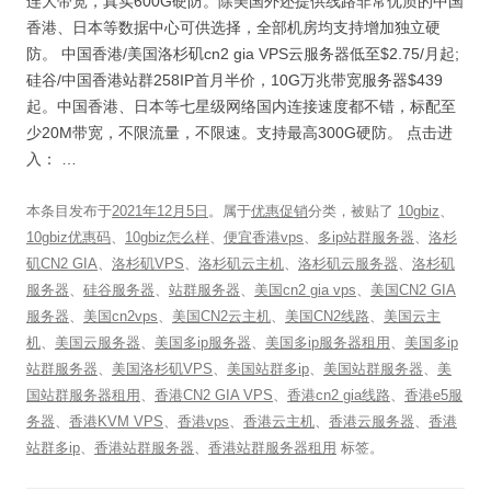
连大带宽，真实600G硬防。除美国外还提供线路非常优质的中国
香港、日本等数据中心可供选择，全部机房均支持增加独立硬
防。 中国香港/美国洛杉矶cn2 gia VPS云服务器低至$2.75/月起;
硅谷/中国香港站群258IP首月半价，10G万兆带宽服务器$439
起。中国香港、日本等七星级网络国内连接速度都不错，标配至
少20M带宽，不限流量，不限速。支持最高300G硬防。 点击进
入： …
本条目发布于
2021年12月5日
。属于
优惠促销
分类，被贴了
10gbiz
、
10gbiz优惠码
、
10gbiz怎么样
、
便宜香港vps
、
多ip站群服务器
、
洛杉
矶CN2 GIA
、
洛杉矶VPS
、
洛杉矶云主机
、
洛杉矶云服务器
、
洛杉矶
服务器
、
硅谷服务器
、
站群服务器
、
美国cn2 gia vps
、
美国CN2 GIA
服务器
、
美国cn2vps
、
美国CN2云主机
、
美国CN2线路
、
美国云主
机
、
美国云服务器
、
美国多ip服务器
、
美国多ip服务器租用
、
美国多ip
站群服务器
、
美国洛杉矶VPS
、
美国站群多ip
、
美国站群服务器
、
美
国站群服务器租用
、
香港CN2 GIA VPS
、
香港cn2 gia线路
、
香港e5服
务器
、
香港KVM VPS
、
香港vps
、
香港云主机
、
香港云服务器
、
香港
站群多ip
、
香港站群服务器
、
香港站群服务器租用
标签。