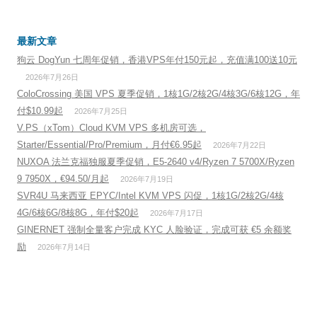
最新文章
狗云 DogYun 七周年促销，香港VPS年付150元起，充值满100送10元
2026年7月26日
ColoCrossing 美国 VPS 夏季促销，1核1G/2核2G/4核3G/6核12G，年
付$10.99起
2026年7月25日
V.PS（xTom）Cloud KVM VPS 多机房可选，
Starter/Essential/Pro/Premium，月付€6.95起
2026年7月22日
NUXOA 法兰克福独服夏季促销，E5-2640 v4/Ryzen 7 5700X/Ryzen
9 7950X，€94.50/月起
2026年7月19日
SVR4U 马来西亚 EPYC/Intel KVM VPS 闪促，1核1G/2核2G/4核
4G/6核6G/8核8G，年付$20起
2026年7月17日
GINERNET 强制全量客户完成 KYC 人脸验证，完成可获 €5 余额奖
励
2026年7月14日