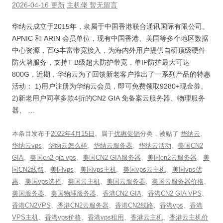
2026-04-16 更新
主机佬
暂无留言
华纳云成立于2015年，隶属于中国香港联合通讯国际有限公司。
APNIC 和 ARIN 会员单位，现有中国香港、美国等多个地区数据
中心资源，百G丰富带宽接入，为海内外用户提供自研顶级硬件
防火墙服务，支持T B级超大防护带宽，单IP防护最大可达
800G，近期，华纳云为了回馈新老客户推出了一系列产品的特惠
活动： 1)用户注册为华纳云会员，即可免费领取9280+现金券。
2)新老用户同享多款4折的CN2 GIA 免备案云服务器、物理服务
器、 …
本条目发布于
2022年4月15日
。属于
优惠促销
分类，被贴了
华纳云
、
华纳云vps
、
华纳云怎么样
、
华纳云服务器
、
华纳云活动
、
美国CN2
GIA
、
美国cn2 gia vps
、
美国CN2 GIA服务器
、
美国cn2云服务器
、
美
国CN2线路
、
美国vps
、
美国vps主机
、
美国vps云主机
、
美国vps优
惠
、
美国vps选择
、
美国云主机
、
美国云服务器
、
美国云服务器价格
、
美国服务器
、
美国物理服务器
、
香港CN2 GIA
、
香港CN2 GIA VPS
、
香港CN2VPS
、
香港CN2云服务器
、
香港CN2线路
、
香港vps
、
香港
VPS主机
、
香港vps价格
、
香港vps租用
、
香港云主机
、
香港云主机价