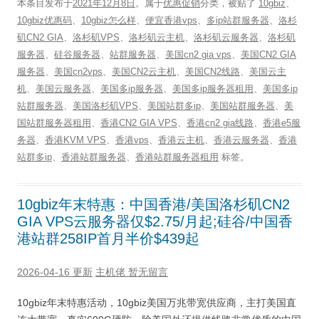
本条目发布于
2021年12月8日
。属于
优惠促销
分类，被贴了
10gbiz
、
10gbiz优惠码
、
10gbiz怎么样
、
便宜香港vps
、
多ip站群服务器
、
洛杉
矶CN2 GIA
、
洛杉矶VPS
、
洛杉矶云主机
、
洛杉矶云服务器
、
洛杉矶
服务器
、
硅谷服务器
、
站群服务器
、
美国cn2 gia vps
、
美国CN2 GIA
服务器
、
美国cn2vps
、
美国CN2云主机
、
美国CN2线路
、
美国云主
机
、
美国云服务器
、
美国多ip服务器
、
美国多ip服务器租用
、
美国多ip
站群服务器
、
美国洛杉矶VPS
、
美国站群多ip
、
美国站群服务器
、
美
国站群服务器租用
、
香港CN2 GIA VPS
、
香港cn2 gia线路
、
香港e5服
务器
、
香港KVM VPS
、
香港vps
、
香港云主机
、
香港云服务器
、
香港
站群多ip
、
香港站群服务器
、
香港站群服务器租用
标签。
10gbiz年末特惠：中国香港/美国洛杉矶CN2
GIA VPS云服务器仅$2.75/月起;硅谷/中国香
港站群258IP首月半价$439起
2026-04-16 更新
主机佬
暂无留言
10gbiz年末特惠活动，10gbiz美国万兆带宽供应商，主打美国直