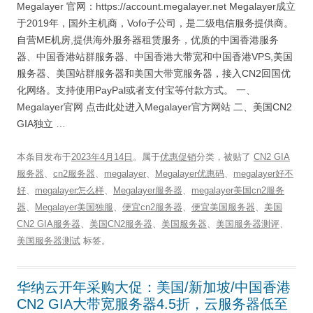
Megalayer 官网：https://account.megalayer.net Megalayer成立
于2019年，国外主机商，Vofo子公司，是二级电信服务提供商。
自营ME机房,提供海外服务器租赁服务，优质的中国香港服务
器、中国香港站群服务器、中国香港大带宽和中国香港VPS,美国
服务器、美国站群服务器和美国大带宽服务器，接入CN2回国优
化网络。支持使用PayPal或者支付宝等付款方式。 一、
Megalayer官网 点击此处进入Megalayer官方网站 二、美国CN2
GIA独立 …
本条目发布于
2023年4月14日
。属于
优惠促销
分类，被贴了
CN2 GIA
服务器
、
cn2服务器
、
megalayer
、
Megalayer优惠码
、
megalayer好不
好
、
megalayer怎么样
、
Megalayer服务器
、
megalayer美国cn2服务
器
、
Megalayer美国独服
、
便宜cn2服务器
、
便宜美国服务器
、
美国
CN2 GIA服务器
、
美国CN2服务器
、
美国服务器
、
美国服务器测评
、
美国服务器测试
标签。
华纳云开年采购大促：美国/新加坡/中国香港
CN2 GIA大带宽服务器4.5折，云服务器低至