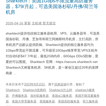
Sharktech：美国1Gbps不限流量高防服务
器，$79/月起，可选美国洛杉矶/丹佛/荷兰等
机房
2026-04-16 更新
主机佬
暂无留言
sharktech提供包括独立服务器租用、VPS、云服务器等，可选美
国洛杉矶、丹佛、芝加哥和荷兰阿姆斯特丹机房，主打高防，所
有机房产品默认提供防御。Sharktech提供的独立服务器均为
1Gbps带宽起不限流量，可升级至10Gbps独享带宽;VPS主机年
付自动5折$47.7/年起，最低2GB内存，60Gbps DDoS防御，需
要的可以围观。 Sharktech 官网：https://secure.sharktech.net
Sharktech又称鲨鱼机房、SK机房，是一家创立超过20年的老牌
商家 …
本条目发布于
2023年9月15日
。属于
优惠促销
分类，被贴了
Sharktech
、
Sharktech优惠码
、
Sharktech怎么样
、
sharktech服务
器
、
丹佛服务器
、
洛杉矶服务器
、
美国g口服务器
、
美国不限流量服务
器
、
美国大带宽服务器
、
美国服务器
、
美国高防服务器
、
荷兰服务器