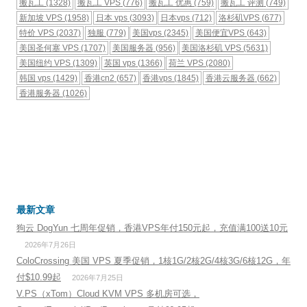
搬瓦工
(1328)
搬瓦工 VPS
(776)
搬瓦工 优惠
(759)
搬瓦工 评测
(749)
新加坡 VPS
(1958)
日本 vps
(3093)
日本vps
(712)
洛杉矶VPS
(677)
特价 VPS
(2037)
独服
(779)
美国vps
(2345)
美国便宜VPS
(643)
美国圣何塞 VPS
(1707)
美国服务器
(956)
美国洛杉矶 VPS
(5631)
美国纽约 VPS
(1309)
英国 vps
(1366)
荷兰 VPS
(2080)
韩国 vps
(1429)
香港cn2
(657)
香港vps
(1845)
香港云服务器
(662)
香港服务器
(1026)
最新文章
狗云 DogYun 七周年促销，香港VPS年付150元起，充值满100送10元
2026年7月26日
ColoCrossing 美国 VPS 夏季促销，1核1G/2核2G/4核3G/6核12G，年
付$10.99起
2026年7月25日
V.PS（xTom）Cloud KVM VPS 多机房可选，