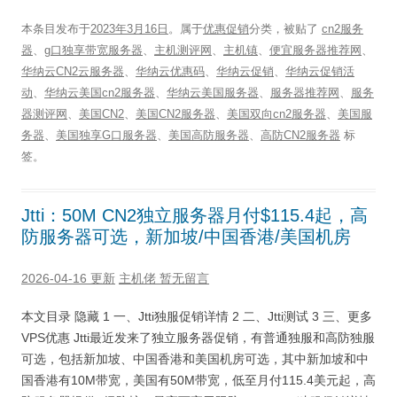
本条目发布于
2023年3月16日
。属于
优惠促销
分类，被贴了
cn2服务
器
、
g口独享带宽服务器
、
主机测评网
、
主机镇
、
便宜服务器推荐网
、
华纳云CN2云服务器
、
华纳云优惠码
、
华纳云促销
、
华纳云促销活
动
、
华纳云美国cn2服务器
、
华纳云美国服务器
、
服务器推荐网
、
服务
器测评网
、
美国CN2
、
美国CN2服务器
、
美国双向cn2服务器
、
美国服
务器
、
美国独享G口服务器
、
美国高防服务器
、
高防CN2服务器
标
签。
Jtti：50M CN2独立服务器月付$115.4起，高
防服务器可选，新加坡/中国香港/美国机房
2026-04-16 更新
主机佬
暂无留言
本文目录 隐藏 1 一、Jtti独服促销详情 2 二、Jtti测试 3 三、更多
VPS优惠 Jtti最近发来了独立服务器促销，有普通独服和高防独服
可选，包括新加坡、中国香港和美国机房可选，其中新加坡和中
国香港有10M带宽，美国有50M带宽，低至月付115.4美元起，高