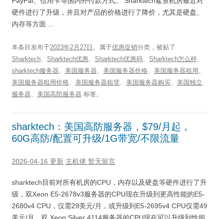
PayPal、信用卡等国内外付款方式。 Sharktech鲨鱼机房最近对
硬件进行了升级，并且对产品的价格进行了降价，尤其是硬盘、
内存等方面 …
本条目发布于
2023年2月27日
。属于
优惠促销
分类，被贴了
Sharktech
、
Sharktech优惠
、
Sharktech优惠码
、
Sharktech怎么样
、
sharktech服务器
、
美国服务器
、
美国服务器价格
、
美国服务器租用
、
美国服务器租用价格
、
美国服务器租赁
、
美国服务器购买
、
美国独立
服务器
、
美国高防服务器
标签。
sharktech：美国高防服务器，$79/月起，
60G高防/配置可升级/1G带宽/不限流量
2026-04-16 更新
主机佬
暂无留言
sharktech目前对所有机房的CPU，内存以及硬盘等硬件进行了升
级，双Xeon E5-2678v3服务器的CPU现在升级到更高性能的E5-
2680v4 CPU，仅需29美元/月，或升级到E5-2695v4 CPU仅需49
美元/月。双 Xeon Silver 4114服务器的CPU现在可以升级到性能