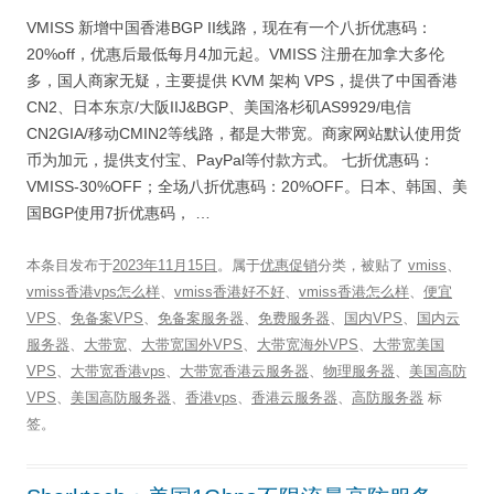
VMISS 新增中国香港BGP II线路，现在有一个八折优惠码：
20%off，优惠后最低每月4加元起。VMISS 注册在加拿大多伦
多，国人商家无疑，主要提供 KVM 架构 VPS，提供了中国香港
CN2、日本东京/大阪IIJ&BGP、美国洛杉矶AS9929/电信
CN2GIA/移动CMIN2等线路，都是大带宽。商家网站默认使用货
币为加元，提供支付宝、PayPal等付款方式。 七折优惠码：
VMISS-30%OFF；全场八折优惠码：20%OFF。日本、韩国、美
国BGP使用7折优惠码， …
本条目发布于
2023年11月15日
。属于
优惠促销
分类，被贴了
vmiss
、
vmiss香港vps怎么样
、
vmiss香港好不好
、
vmiss香港怎么样
、
便宜
VPS
、
免备案VPS
、
免备案服务器
、
免费服务器
、
国内VPS
、
国内云
服务器
、
大带宽
、
大带宽国外VPS
、
大带宽海外VPS
、
大带宽美国
VPS
、
大带宽香港vps
、
大带宽香港云服务器
、
物理服务器
、
美国高防
VPS
、
美国高防服务器
、
香港vps
、
香港云服务器
、
高防服务器
标
签。