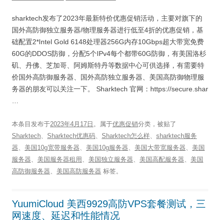
sharktech发布了2023年最新特价优惠促销活动，主要对旗下的
国外高防御独立服务器/物理服务器进行低至4折的优惠促销，基
础配置2*Intel Gold 6148处理器256G内存10Gbps超大带宽免费
60G的DDOS防御，分配5个IPv4每个都带60G防御，有美国洛杉
矶、丹佛、芝加哥、阿姆斯特丹等数据中心可供选择，有需要特
价国外高防御服务器、国外高防独立服务器、美国高防御物理服
务器的朋友可以关注一下。 Sharktech 官网：https://secure.shar
…
本条目发布于
2023年4月17日
。属于
优惠促销
分类，被贴了
Sharktech
、
Sharktech优惠码
、
Sharktech怎么样
、
sharktech服务
器
、
美国10g宽带服务器
、
美国10g服务器
、
美国大带宽服务器
、
美国
服务器
、
美国服务器租用
、
美国独立服务器
、
美国高配服务器
、
美国
高防御服务器
、
美国高防服务器
标签。
YuumiCloud 美西9929高防VPS套餐测试，三
网速度、延迟和性能情况