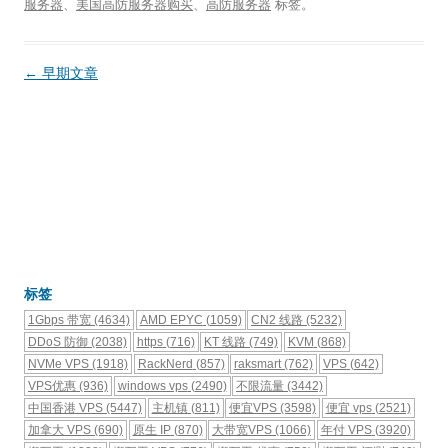
服务器
、
美国高防服务器购买
、
高防服务器
标签。
文
←
早期文章
章
导
航
标签
1Gbps 带宽
(4634)
AMD EPYC
(1059)
CN2 线路
(5232)
DDoS 防御
(2038)
https
(716)
KT 线路
(749)
KVM
(868)
NVMe VPS
(1918)
RackNerd
(857)
raksmart
(762)
VPS
(642)
VPS优惠
(936)
windows vps
(2490)
不限流量
(3442)
中国香港 VPS
(5447)
主机镇
(811)
便宜VPS
(3598)
便宜 vps
(2521)
加拿大 VPS
(690)
原生 IP
(870)
大带宽VPS
(1066)
年付 VPS
(3920)