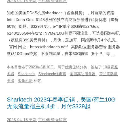
2026-04-16 更新
主机佬
暂无留言
知名的美国DDoS机房sharktech（鲨鱼机房），对自家的双路
Intel Xeon Gold 6148系列的独立高防服务器进行4折优惠（降价
60%）促销。$329月/起，5个IP单个60G防御/2*Gold
6148/256G内存/2*2TNVMe/10G带宽不限流量，可选美国洛杉矶
（该机房399美元月付），丹佛，芝加哥，阿姆斯特丹4个机房。
官网 网址：https://sharktech.net/ 高防独立服务器套餐 服务器
默认10Gbps带宽、不限制流量，自带60G防御（5个IP，每 …
本条目发布于
2023年5月10日
。属于
优惠促销
分类，被贴了
10带宽服
务器
、
Sharktech
、
Sharktech优惠码
、
美国高防服务器
、
荷兰高防服
务器
、
鲨鱼机房
标签。
Sharktech 2023年春季促销，美国/荷兰10G
无限流量宿主机4折，月付$329起
2026-04-16 更新
主机佬
暂无留言