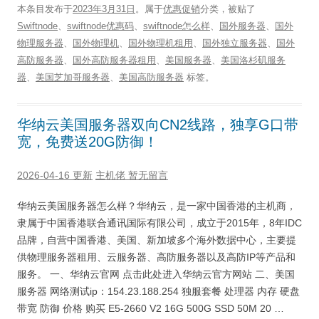
本条目发布于
2023年3月31日
。属于
优惠促销
分类，被贴了
Swiftnode
、
swiftnode优惠码
、
swiftnode怎么样
、
国外服务器
、
国外
物理服务器
、
国外物理机
、
国外物理机租用
、
国外独立服务器
、
国外
高防服务器
、
国外高防服务器租用
、
美国服务器
、
美国洛杉矶服务
器
、
美国芝加哥服务器
、
美国高防服务器
标签。
华纳云美国服务器双向CN2线路，独享G口带
宽，免费送20G防御！
2026-04-16 更新
主机佬
暂无留言
华纳云美国服务器怎么样？华纳云，是一家中国香港的主机商，
隶属于中国香港联合通讯国际有限公司，成立于2015年，8年IDC
品牌，自营中国香港、美国、新加坡多个海外数据中心，主要提
供物理服务器租用、云服务器、高防服务器以及高防IP等产品和
服务。 一、华纳云官网 点击此处进入华纳云官方网站 二、美国
服务器 网络测试ip：154.23.188.254 独服套餐 处理器 内存 硬盘
带宽 防御 价格 购买 E5-2660 V2 16G 500G SSD 50M 20 …