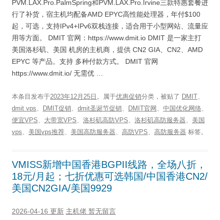
PVM.LAX.Pro.PalmSpring和PVM.LAX.Pro.Irvine三款特惠套餐进
行了补货，宿主机均配备AMD EPYC高性能处理器，年付$100
起，可选，支持IPv4+IPv6双栈连接，适合用于小型网站、流量应
用等方面。 DMIT 官网：https://www.dmit.io DMIT 是一家主打
美国洛杉矶、美国 机房的主机商，提供 CN2 GIA、CN2、AMD
EPYC 等产品。支持 多种付款方式。 DMIT 官网
https://www.dmit.io/ 无需优 …
本条目发布于
2023年12月25日
。属于
优惠促销
分类，被贴了
DMIT
、
dmit vps
、
DMIT促销
、
dmit圣诞节促销
、
DMIT官网
、
中国优化网络
、
便宜VPS
、
大带宽VPS
、
洛杉矶高防VPS
、
洛杉矶高防服务器
、
美国
vps
、
美国vps推荐
、
美国高防服务器
、
高防VPS
、
高防服务器
标签。
VMISS新增中国香港BGPII线路，全场八折，
18元/月起；七折优惠可选韩国/中国香港CN2/
美国CN2GIA/美国9929
2026-04-16 更新
主机佬
暂无留言