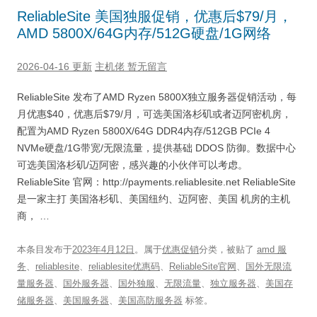
ReliableSite 美国独服促销，优惠后$79/月，
AMD 5800X/64G内存/512G硬盘/1G网络
2026-04-16 更新
主机佬
暂无留言
ReliableSite 发布了AMD Ryzen 5800X独立服务器促销活动，每
月优惠$40，优惠后$79/月，可选美国洛杉矶或者迈阿密机房，
配置为AMD Ryzen 5800X/64G DDR4内存/512GB PCIe 4
NVMe硬盘/1G带宽/无限流量，提供基础 DDOS 防御。数据中心
可选美国洛杉矶/迈阿密，感兴趣的小伙伴可以考虑。
ReliableSite 官网：http://payments.reliablesite.net ReliableSite
是一家主打 美国洛杉矶、美国纽约、迈阿密、美国 机房的主机
商， …
本条目发布于
2023年4月12日
。属于
优惠促销
分类，被贴了
amd 服
务
、
reliablesite
、
reliablesite优惠码
、
ReliableSite官网
、
国外无限流
量服务器
、
国外服务器
、
国外独服
、
无限流量
、
独立服务器
、
美国存
储服务器
、
美国服务器
、
美国高防服务器
标签。