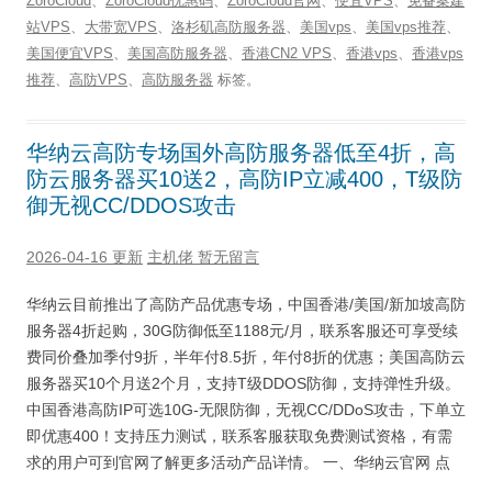
ZoroCloud
、
ZoroCloud优惠码
、
ZoroCloud官网
、
便宜VPS
、
免备案建
站VPS
、
大带宽VPS
、
洛杉矶高防服务器
、
美国vps
、
美国vps推荐
、
美国便宜VPS
、
美国高防服务器
、
香港CN2 VPS
、
香港vps
、
香港vps
推荐
、
高防VPS
、
高防服务器
标签。
华纳云高防专场国外高防服务器低至4折，高
防云服务器买10送2，高防IP立减400，T级防
御无视CC/DDOS攻击
2026-04-16 更新
主机佬
暂无留言
华纳云目前推出了高防产品优惠专场，中国香港/美国/新加坡高防
服务器4折起购，30G防御低至1188元/月，联系客服还可享受续
费同价叠加季付9折，半年付8.5折，年付8折的优惠；美国高防云
服务器买10个月送2个月，支持T级DDOS防御，支持弹性升级。
中国香港高防IP可选10G-无限防御，无视CC/DDoS攻击，下单立
即优惠400！支持压力测试，联系客服获取免费测试资格，有需
求的用户可到官网了解更多活动产品详情。 一、华纳云官网 点
…