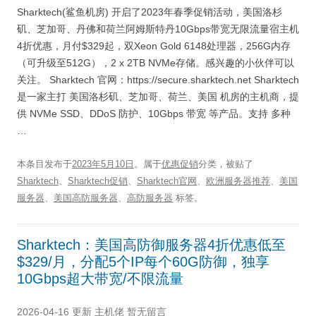
Sharktech(鲨鱼机房) 开启了2023年春季促销活动，美国洛杉
矶、芝加哥、丹佛和荷兰阿姆斯特丹10Gbps带宽无限流量宿主机
4折优惠，月付$329起，双Xeon Gold 6148处理器，256G内存
（可升级至512G），2 x 2TB NVMe存储。感兴趣的小伙伴可以
关注。 Sharktech 官网：https://secure.sharktech.net Sharktech
是一家主打 美国洛杉矶、芝加哥、荷兰、美国 机房的主机商，提
供 NVMe SSD、DDoS 防护、10Gbps 带宽 等产品。支持 多种
…
本条目发布于
2023年5月10日
。属于
优惠促销
分类，被贴了
Sharktech
、
Sharktech促销
、
Sharktech官网
、
欧洲服务器推荐
、
美国
服务器
、
美国高防服务器
、
高防服务器
标签。
Sharktech：美国高防御服务器4折优惠低至
$329/月，分配5个IP每个60G防御，独享
10Gbps超大带宽/不限流量
2026-04-16 更新
主机佬
暂无留言