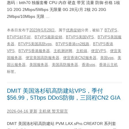
惠码：btth70 独服套餐 CPU 内存 硬盘 带宽 流量 防御 价格 1核
1G 20G 2Mbps/5Mbps 无限量 0G 28元/月 2核 2G 20G
2Mbps/10Mbps 无限 …
本条目发布于
2023年5月29日
。属于
优惠促销
分类，被贴了
BTVPS
、
BTVPS好不好
、
BTVPS最新促销
、
BTVPS美国VPS
、
BTVPS美国服
务器
、
BTVPS美国高防vps
、
BTVPS香港cn2线路
、
BTVPS香港
VPS
、
BTVPS香港服务器
、
主机测评网
、
主机镇
、
便宜VPS
、
便宜美
国服务器
、
便宜美国高防服务器
、
便宜香港CN2服务器
、
美国vps
、
美
国云服务器
、
美国服务器
、
美国高防服务器
、
香港vps
、
香港云主机
标签。
DMIT 美国洛杉矶高防建站VPS，季付
$56.99，5Tbps DDoS防御，三回程CN2 GIA
2026-04-16 更新
主机佬
暂无留言
DMIT 美国洛杉矶高防建站 PVM.LAX.sPro.CREATOR 系列套