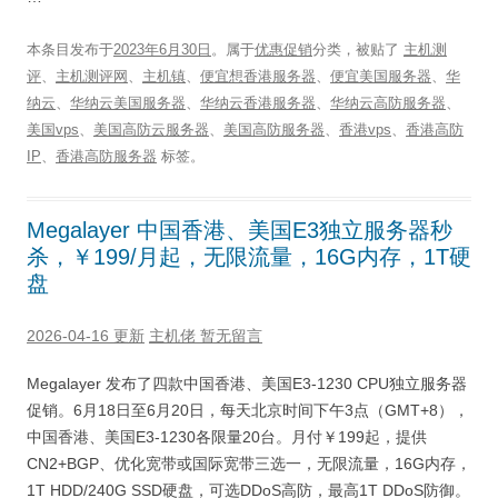
本条目发布于
2023年6月30日
。属于
优惠促销
分类，被贴了
主机测
评
、
主机测评网
、
主机镇
、
便宜想香港服务器
、
便宜美国服务器
、
华
纳云
、
华纳云美国服务器
、
华纳云香港服务器
、
华纳云高防服务器
、
美国vps
、
美国高防云服务器
、
美国高防服务器
、
香港vps
、
香港高防
IP
、
香港高防服务器
标签。
Megalayer 中国香港、美国E3独立服务器秒
杀，￥199/月起，无限流量，16G内存，1T硬
盘
2026-04-16 更新
主机佬
暂无留言
Megalayer 发布了四款中国香港、美国E3-1230 CPU独立服务器
促销。6月18日至6月20日，每天北京时间下午3点（GMT+8），
中国香港、美国E3-1230各限量20台。月付￥199起，提供
CN2+BGP、优化宽带或国际宽带三选一，无限流量，16G内存，
1T HDD/240G SSD硬盘，可选DDoS高防，最高1T DDoS防御。