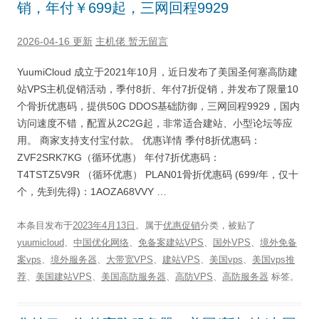
销，年付￥699起，三网回程9929
2026-04-16 更新
主机佬
暂无留言
YuumiCloud 成立于2021年10月，近日发布了美国圣何塞高防建
站VPS主机促销活动，季付8折、年付7折促销，并发布了限量10
个骨折优惠码，提供50G DDOS基础防御，三网回程9929，国内
访问速度不错，配置从2C2G起，非常适合建站、小型论坛等应
用。 商家支持支付宝付款。 优惠详情 季付8折优惠码：
ZVF2SRK7KG（循环优惠） 年付7折优惠码：
T4TSTZ5V9R （循环优惠） PLAN01骨折优惠码 (699/年，仅十
个，先到先得)：1AOZA68VVY …
本条目发布于
2023年4月13日
。属于
优惠促销
分类，被贴了
yuumicloud
、
中国优化网络
、
免备案建站VPS
、
国外VPS
、
境外免备
案vps
、
境外服务器
、
大带宽VPS
、
建站VPS
、
美国vps
、
美国vps推
荐
、
美国建站VPS
、
美国高防服务器
、
高防VPS
、
高防服务器
标签。