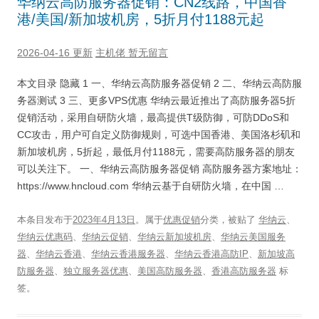
华纳云高防服务器促销：CN2线路，中国香
港/美国/新加坡机房，5折月付1188元起
2026-04-16 更新
主机佬
暂无留言
本文目录 隐藏 1 一、华纳云高防服务器促销 2 二、华纳云高防服
务器测试 3 三、更多VPS优惠 华纳云最近推出了高防服务器5折
促销活动，采用自研防火墙，最高提供T级防御，可防DDoS和
CC攻击，用户可自定义防御规则，可选中国香港、美国洛杉矶和
新加坡机房，5折起，最低月付1188元，需要高防服务器的朋友
可以关注下。 一、华纳云高防服务器促销 高防服务器方案地址：
https://www.hncloud.com 华纳云基于自研防火墙，在中国 …
本条目发布于
2023年4月13日
。属于
优惠促销
分类，被贴了
华纳云
、
华纳云优惠码
、
华纳云促销
、
华纳云新加坡机房
、
华纳云美国服务
器
、
华纳云香港
、
华纳云香港服务器
、
华纳云香港高防IP
、
新加坡高
防服务器
、
独立服务器优惠
、
美国高防服务器
、
香港高防服务器
标
签。