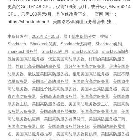
更高的Gold 6148 CPU，仅需109美元/月，或升级到Silver 4214
CPU，只需169美元/月。具体修改看下文。 官网 网址：
https://sharktech.net/ 美国洛杉矶物理服务器套餐 独 …
本条目发布于
2023年2月25日
。属于
优惠促销
分类，被贴了
Sharktech
、
Sharktech优惠
、
Sharktech优惠码
、
Sharktech促销
、
sharktech服务器
、
Sharktech机房
、
sharktech活动
、
sharktech高防
、
低价美国高防服务器
、
便宜美国高防服务器
、
好用的美国高防服务
器
、
性价比高美国高防服务器
、
最好的美国高防服务器
、
最快美国高
防服务器
、
最快速美国高防服务器
、
租用美国高防服务器
、
美国不限
流量服务器
、
美国低价高防服务器
、
美国便宜高防服务器
、
美国原生
高防服务器
、
美国性价比高高防服务器
、
美国本土高防服务器
、
美国
直连高防服务器
、
美国高速高防服务器
、
美国高防服务器
、
美国高防
服务器主机
、
美国高防服务器云
、
美国高防服务器云主机
、
美国高防
服务器云服务器
、
美国高防服务器价格
、
美国高防服务器优惠
、
美国
高防服务器供应商
、
美国高防服务器供货商
、
美国高防服务器厂商
、
美国高防服务器厂家
、
美国高防服务器好不好
、
美国高防服务器排
名
、
美国高防服务器推荐
、
美国高防服务器提供商
、
美国高防服务器