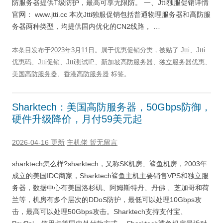
防服务器提供T级防护，最高可享无限防。 一、Jtti独服促销详情
官网： www.jtti.cc 本次Jtti独服促销包括普通物理服务器和高防服
务器两种类型，均提供国内优化的CN2线路， …
本条目发布于
2023年3月11日
。属于
优惠促销
分类，被贴了
Jtti
、
Jtti
优惠码
、
Jtti促销
、
Jtti测试IP
、
新加坡高防服务器
、
独立服务器优惠
、
美国高防服务器
、
香港高防服务器
标签。
Sharktech：美国高防服务器，50Gbps防御，
硬件升级降价，月付59美元起
2026-04-16 更新
主机佬
暂无留言
sharktech怎么样?sharktech，又称SK机房、鲨鱼机房，2003年
成立的美国IDC商家，Sharktech鲨鱼主机主要销售VPS和独立服
务器，数据中心有美国洛杉矶、阿姆斯特丹、丹佛 、芝加哥和荷
兰等，机房有多个层次的DDoS防护，最低可以处理10Gbps攻
击，最高可以处理50Gbps攻击。Sharktech支持支付宝、