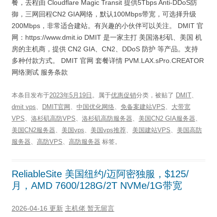
餐，去程由 Cloudflare Magic Transit 提供5Tbps Anti-DDoS防
御，三网回程CN2 GIA网络，默认100Mbps带宽，可选择升级
200Mbps，非常适合建站。有兴趣的小伙伴可以关注。 DMIT 官
网：https://www.dmit.io DMIT 是一家主打 美国洛杉矶、美国 机
房的主机商，提供 CN2 GIA、CN2、DDoS 防护 等产品。支持
多种付款方式。 DMIT 官网 套餐详情 PVM.LAX.sPro.CREATOR
网络测试 服务条款
本条目发布于
2023年5月19日
。属于
优惠促销
分类，被贴了
DMIT
、
dmit vps
、
DMIT官网
、
中国优化网络
、
免备案建站VPS
、
大带宽
VPS
、
洛杉矶高防VPS
、
洛杉矶高防服务器
、
美国CN2 GIA服务器
、
美国CN2服务器
、
美国vps
、
美国vps推荐
、
美国建站VPS
、
美国高防
服务器
、
高防VPS
、
高防服务器
标签。
ReliableSite 美国纽约/迈阿密独服，$125/
月，AMD 7600/128G/2T NVMe/1G带宽
2026-04-16 更新
主机佬
暂无留言