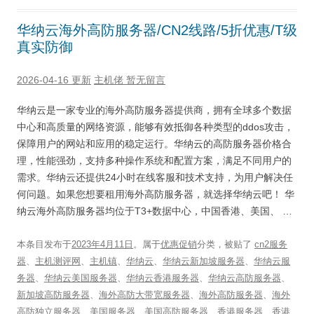
华纳云海外高防服务器/CN2线路/5折优惠/T级
真实防御
2026-04-16 更新
主机佬
暂无留言
华纳云是一家专业的海外高防服务器提供商，拥有全球多个数据
中心和高质量的网络资源，能够有效抵御各种类型的ddos攻击，
保障用户的网站和应用的稳定运行。华纳云的高防服务器价格合
理，性能强劲，支持多种操作系统和配置方案，满足不同用户的
需求。华纳云还提供24小时在线客服和技术支持，为用户解决任
何问题。如果您想要租用海外高防服务器，就选择华纳云吧！ 华
纳云海外高防服务器均位于T3+数据中心，中国香港、美国、 …
本条目发布于
2023年4月11日
。属于
优惠促销
分类，被贴了
cn2服务
器
、
主机测评网
、
主机镇
、
华纳云
、
华纳云新加坡服务器
、
华纳云服
务器
、
华纳云美国服务器
、
华纳云香港服务器
、
华纳云高防服务器
、
新加坡高防服务器
、
海外高防大带宽服务器
、
海外高防服务器
、
海外
高防独立服务器
、
美国服务器
、
美国高防服务器
、
香港服务器
、
香港