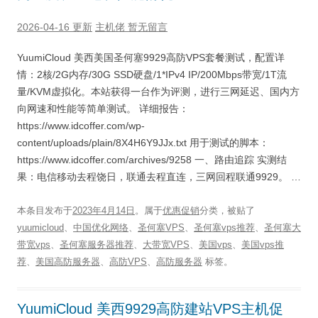
2026-04-16 更新
主机佬
暂无留言
YuumiCloud 美西美国圣何塞9929高防VPS套餐测试，配置详
情：2核/2G内存/30G SSD硬盘/1*IPv4 IP/200Mbps带宽/1T流
量/KVM虚拟化。本站获得一台作为评测，进行三网延迟、国内方
向网速和性能等简单测试。 详细报告：
https://www.idcoffer.com/wp-
content/uploads/plain/8X4H6Y9JJx.txt 用于测试的脚本：
https://www.idcoffer.com/archives/9258 一、路由追踪 实测结
果：电信移动去程饶日，联通去程直连，三网回程联通9929。 …
本条目发布于
2023年4月14日
。属于
优惠促销
分类，被贴了
yuumicloud
、
中国优化网络
、
圣何塞VPS
、
圣何塞vps推荐
、
圣何塞大
带宽vps
、
圣何塞服务器推荐
、
大带宽VPS
、
美国vps
、
美国vps推
荐
、
美国高防服务器
、
高防VPS
、
高防服务器
标签。
YuumiCloud 美西9929高防建站VPS主机促