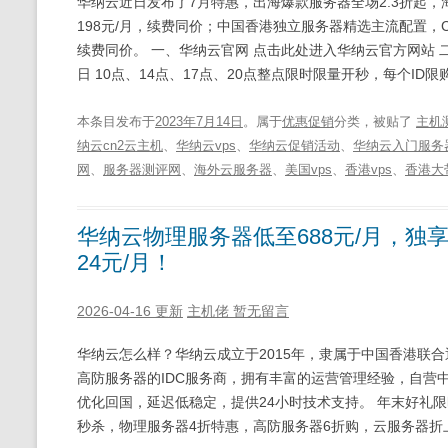
华纳云近日发布了7月特惠，出海爆款服务器全场2.3折起，海
198元/月，续费同价；中国香港独立服务器精选主流配置，C
续费同价。 一、华纳云官网 点击此处进入华纳云官方网站 二
日 10点、14点、17点、20点整点限时限量开秒，每个ID限
本条目发布于
2023年7月14日
。属于
优惠促销
分类，被贴了
主机
纳云cn2云主机
、
华纳云vps
、
华纳云促销活动
、
华纳云入门服务
网
、
服务器测评网
、
海外云服务器
、
美国vps
、
香港vps
、
香港大
华纳云物理服务器低至688元/月，独享
24元/月！
2026-04-16 更新
主机佬
暂无留言
华纳云怎么样？华纳云成立于2015年，隶属于中国香港联
高防服务器的IDC服务商，拥有丰富的运营管理经验，自营中国香
优化回国，延迟低稳定，提供24小时技术支持。 年末好礼
秒杀，物理服务器4折特惠，高防服务器6折购，云服务器折