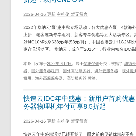
2026-04-16 更新
主机佬
暂无留言
2022年华纳云“聚”惠中秋专场活动，各大优惠齐聚，4款
上折，老客邀新专享返利、新客专享优惠等五大活动专区。其中新
2H4G10M秒杀638元/年(53元/月) ，中国香港云1H1G2M秒
惠详见活动区。 华纳云，成立于2015年，行业内知名IDC
本条目发布于
2022年9月2日
。属于
优惠促销
分类，被贴了
华纳云
器
、
国外服务器租用
、
国外高防服务器
、
境外云服务器
、
境外服
租用
、
海外高服服务器
、
高防服务器
标签。
快速云IDC年中盛惠：新用户首购优
务器物理机年付可享8.5折起
2026-04-16 更新
主机佬
暂无留言
快速云年中盛惠活动已经开始了，跟之前的促销优惠差不多，