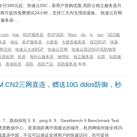
付390元起。快速云IDC：新用户首购优惠 高防云独立服务器月
务商可提供免费测试24小时，支持三天内无理由退换。 快速云官网
服务器- …
.com
、
bgp
、
BGP服务器
、
BGP高防
、
https
、
idc
、
ls
、
seo
、
SEO服
务器
、
地址
、
多IP服务器
、
大硬盘
、
大硬盘服务器
、
宿迁BGP
、
快速
惠活动
、
快速云大连BGP
、
快速云官网
、
快速云宿迁BGP高防物理
务器租用
、
机房
、
海外云服务器
、
物理机
、
独立服务器
、
站群
、
站群服
器
、
香港机房
、
高防
、
高防产品
、
高防服务器
标签。
 CN2三网直连，赠送10G ddos防御，秒
由掉包 5. 8、ping 6. 9、Geekbench 5 Benchmark Test
洛杉矶优质数据中心，是美国距离中国最近的城市，机房网络对接全球25
电信、移动三线直连中国，不仅可以保证全球用户的快速访问，也可提供