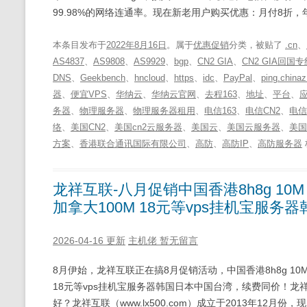
99.98%的网络连通率。现在新老用户购买优惠：月付8折，
本条目发布于
2022年8月16日
。属于
优惠促销
分类，被贴了
.cn
、
AS4837
、
AS9808
、
AS9929
、
bgp
、
CN2 GIA
、
CN2 GIA回国专
DNS
、
Geekbench
、
hncloud
、
https
、
idc
、
PayPal
、
ping.china
器
、
便宜VPS
、
华纳云
、
华纳云官网
、
去程163
、
地址
、
平台
、
务器
、
物理服务器
、
物理服务器租用
、
电信163
、
电信CN2
、
电信C
络
、
美国CN2
、
美国cn2云服务器
、
美国云
、
美国云服务器
、
美国
方案
、
香港联合通讯国际有限公司
、
高防
、
高防IP
、
高防服务器
龙祥互联-八月促销中国香港8h8g 10M 
加拿大100M 18元等vps挂机宝服务
2026-04-16 更新
主机佬
暂无留言
8月伊始，龙祥互联正在搞8月促销活动，中国香港8h8g 10M月
18元等vps挂机宝服务器韩国日本中国台湾，续费同价！龙
好？龙祥互联（www.lx500.com）成立于2013年1