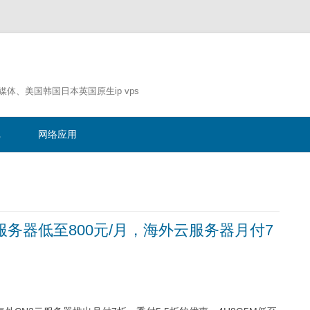
流媒体、美国韩国日本英国原生ip vps
跳
至
记
网络应用
正
文
服务器低至800元/月，海外云服务器月付7