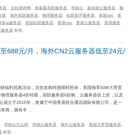
服务器
、
主机测评网
、
免备案高防服务器
、
华纳云
、
新加坡云服务器
、
服
务器
、
海外高防服务器
、
物理服务器
、
站群多IP服务器
、
美国vps
、
美
多ip服务器
、
美国站群服务器
、
香港vps
、
香港云服务器
、
香港服务
群服务器
标签。
688元/月，海外CN2云服务器低至24元/
磅福利优惠活动，含括首购特惠限时秒杀，美国独享50M大带宽
华纳云物理服务器4折特惠，高防服务器6折购，云服务器折上折，以及
云成立于2015年，隶属于中国香港联合通讯国际有限公司，是一
务商，拥有丰 …
、
华纳云怎么样
、
华纳云服务器
、
海外云服务器
、
美国大带宽服务器
、
器
标签。