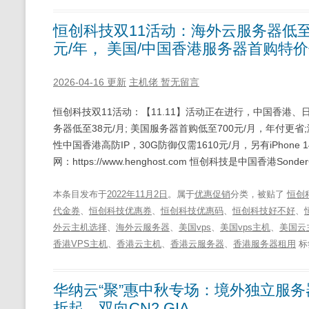
恒创科技双11活动：海外云服务器低至2
元/年， 美国/中国香港服务器首购特
2026-04-16 更新
主机佬
暂无留言
恒创科技双11活动：【11.11】活动正在进行，中国香港、
务器低至38元/月; 美国服务器首购低至700元/月，年付更省
性中国香港高防IP，30G防御仅需1610元/月，另有iPhone
网：https://www.henghost.com 恒创科技是中国香港SonderC
本条目发布于
2022年11月2日
。属于
优惠促销
分类，被贴了
恒创
代金券
、
恒创科技优惠券
、
恒创科技优惠码
、
恒创科技好不好
、
外云主机选择
、
海外云服务器
、
美国vps
、
美国vps主机
、
美国云
香港VPS主机
、
香港云主机
、
香港云服务器
、
香港服务器租用
标
华纳云“聚”惠中秋专场：境外独立服务
折起，双向CN2 GIA