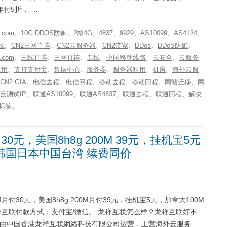
年付5折， …
.com
、
10G DDOS防御
、
2核4G
、
4837
、
9929
、
AS10099
、
AS4134
、
线
、
CN2三网直连
、
CN2云服务器
、
CN2带宽
、
DDos
、
DDoS防御
、
z.com
、
三线直连
、
三网直连
、
专线
、
中国移动线路
、
云安全
、
云服务
应用
、
支持支付宝
、
数据中心
、
服务器
、
服务器租用
、
机房
、
海外云服
N2 GIA
、
电信去程
、
电信回程
、
移动去程
、
移动回程
、
网站迁移
、
网
云测试IP
、
联通AS10099
、
联通AS4837
、
联通去程
、
联通回程
、
解决
标签。
30元，美国8h8g 200M 39元，挂机宝5元
器韩国日本中国台湾 续费同价
付30元，美国8h8g 200M月付39元，挂机宝5元，加拿大100M
祥互联付款方式：支付宝/微信。 龙祥互联怎么样？龙祥互联好不
2月份，现由中国香港龙祥互联網絡科技有限公司运营，主营海外云服务