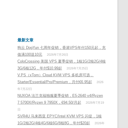
最新文章
狗云 DogYun 七周年促销，香港VPS年付150元起，充
值满100送10元
2026年7月26日
ColoCrossing 美国 VPS 夏季促销，1核1G/2核2G/4核
3G/6核12G，年付$10.99起
2026年7月25日
V.PS（xTom）Cloud KVM VPS 多机房可选，
Starter/Essential/Pro/Premium，月付€6.95起
2026
年7月22日
NUXOA 法兰克福独服夏季促销，E5-2640 v4/Ryzen
7 5700X/Ryzen 9 7950X，€94.50/月起
2026年7月19
日
SVR4U 马来西亚 EPYC/Intel KVM VPS 闪促，1核
1G/2核2G/4核4G/6核6G/8核8G，年付$20起
2026年