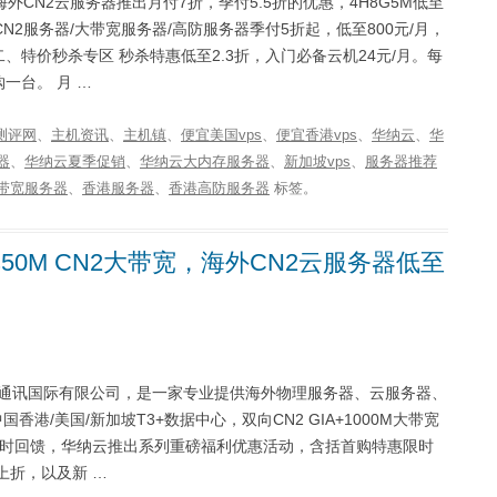
外CN2云服务器推出月付7折，季付5.5折的优惠，4H8G5M低至
N2服务器/大带宽服务器/高防服务器季付5折起，低至800元/月，
、特价秒杀专区 秒杀特惠低至2.3折，入门必备云机24元/月。每
购一台。 月 …
测评网
、
主机资讯
、
主机镇
、
便宜美国vps
、
便宜香港vps
、
华纳云
、
华
器
、
华纳云夏季促销
、
华纳云大内存服务器
、
新加坡vps
、
服务器推荐
带宽服务器
、
香港服务器
、
香港高防服务器
标签。
50M CN2大带宽，海外CN2云服务器低至
合通讯国际有限公司，是一家专业提供海外物理服务器、云服务器、
港/美国/新加坡T3+数据中心，双向CN2 GIA+1000M大带宽
限时回馈，华纳云推出系列重磅福利优惠活动，含括首购特惠限时
上折，以及新 …