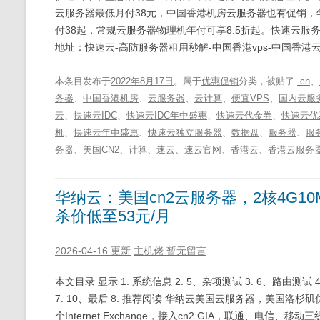
云服务器最低月付38元，中国香港机房云服务器也有促销，年
付38起，常规云服务器物理机年付可享8.5折起。快速云服
地址：快速云-高防服务器租用秒解-中国香港vps-中国香港云
本条目发布于
2022年8月17日
。属于
优惠促销
分类，被贴了
.cn
、
务器
、
中国香港机房
、
云服务器
、
云计算
、
便宜VPS
、
国内云服
云
、
快速云IDC
、
快速云IDC年中盛惠
、
快速云代金券
、
快速云优
机
、
快速云年中盛惠
、
快速云独立服务器
、
数据盘
、
服务器
、
服
务器
、
美国CN2
、
计算
、
速云
、
速云官网
、
香港云
、
香港云服务
华纳云：美国cn2云服务器，2核4G10M
杀价低至53元/月
2026-04-16 更新
主机佬
暂无留言
本文目录 显示 1. 系统信息 2. 5、杂项测试 3. 6、路由测试 4. 7、路
7. 10、最后 8. 推荐阅读 华纳云美国云服务器，美国
个Internet Exchange，接入cn2 GIA，联通、