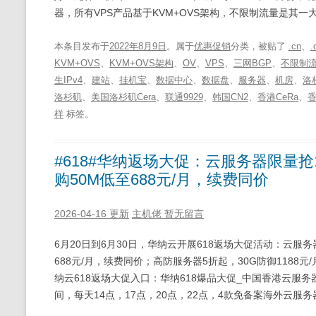
器，所有VPS产品基于KVM+OVS架构，不限制流量是其一
本条目发布于
2022年8月9日
。属于
优惠促销
分类，被贴了
.cn
、
.
KVM+OVS
、
KVM+OVS架构
、
OV
、
VPS
、
三网BGP
、
不限制
生IPv4
、
建站
、
挂机宝
、
数据中心
、
数据盘
、
服务器
、
机房
、
洛
洛杉矶
、
美国洛杉矶Cera
、
联通9929
、
韩国CN2
、
香港CeRa
、
香
样
标签。
#618#华纳返场大促：云服务器限量抢10
购50M低至688元/月，续费同价
2026-04-16 更新
主机佬
暂无留言
6月20日到6月30日，华纳云开展618返场大促活动：云服务器限
688元/月，续费同价；高防服务器5折起，30G防御1188元
纳云618返场大促入口：华纳618爆品大促_中国香港云服务器_美
间，每天14点，17点，20点，22点，4款免备案海外云服务