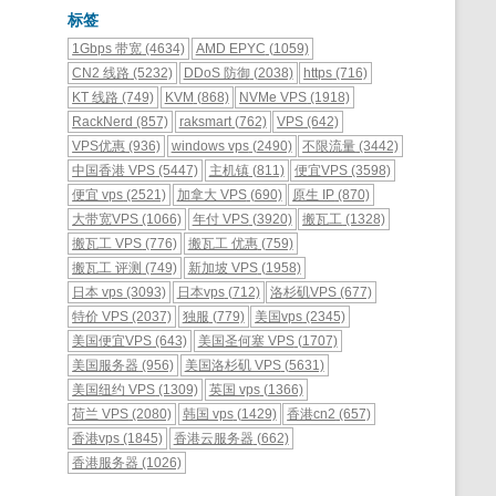
标签
1Gbps 带宽
(4634)
AMD EPYC
(1059)
CN2 线路
(5232)
DDoS 防御
(2038)
https
(716)
KT 线路
(749)
KVM
(868)
NVMe VPS
(1918)
RackNerd
(857)
raksmart
(762)
VPS
(642)
VPS优惠
(936)
windows vps
(2490)
不限流量
(3442)
中国香港 VPS
(5447)
主机镇
(811)
便宜VPS
(3598)
便宜 vps
(2521)
加拿大 VPS
(690)
原生 IP
(870)
大带宽VPS
(1066)
年付 VPS
(3920)
搬瓦工
(1328)
搬瓦工 VPS
(776)
搬瓦工 优惠
(759)
搬瓦工 评测
(749)
新加坡 VPS
(1958)
日本 vps
(3093)
日本vps
(712)
洛杉矶VPS
(677)
特价 VPS
(2037)
独服
(779)
美国vps
(2345)
美国便宜VPS
(643)
美国圣何塞 VPS
(1707)
美国服务器
(956)
美国洛杉矶 VPS
(5631)
美国纽约 VPS
(1309)
英国 vps
(1366)
荷兰 VPS
(2080)
韩国 vps
(1429)
香港cn2
(657)
香港vps
(1845)
香港云服务器
(662)
香港服务器
(1026)