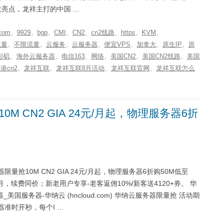
大亮点，龙祥主打的中国 …
com
、
9929
、
bgp
、
CMI
、
CN2
、
cn2线路
、
https
、
KVM
、
流量
、
不限流量
、
云服务
、
云服务器
、
便宜VPS
、
加拿大
、
原生IP
、
原
杉矶
、
海外云服务器
、
电信163
、
网络
、
美国CN2
、
美国CN2线路
、
美国
港cn2
、
龙祥互联
、
龙祥互联8月活动
、
龙祥互联官网
、
龙祥互联怎么
M CN2 GIA 24元/月起，物理服务器6折
量抢10M CN2 GIA 24元/月起，物理服务器6折购50M低至
/月，续费同价；新老用户专享-老客返佣10%/新客送4120+券。 华
国服务器-华纳云 (hncloud.com) 华纳云服务器限量抢 活动期
器准时开秒，每个I …