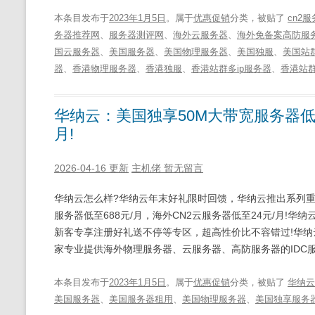
本条目发布于
2023年1月5日
。属于
优惠促销
分类，被贴了
cn2
务器推荐网
、
服务器测评网
、
海外云服务器
、
海外免备案高防服
国云服务器
、
美国服务器
、
美国物理服务器
、
美国独服
、
美国站群
器
、
香港物理服务器
、
香港独服
、
香港站群多ip服务器
、
香港站
华纳云：美国独享50M大带宽服务器低至
月!
2026-04-16 更新
主机佬
暂无留言
华纳云怎么样?华纳云年末好礼限时回馈，华纳云推出系列重
服务器低至688元/月，海外CN2云服务器低至24元/月!
新客专享注册好礼送不停等专区，超高性价比不容错过!华纳
家专业提供海外物理服务器、云服务器、高防服务器的IDC服
本条目发布于
2023年1月5日
。属于
优惠促销
分类，被贴了
华纳云
美国服务器
、
美国服务器租用
、
美国物理服务器
、
美国独享服务