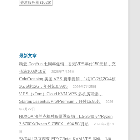
香港服务器
(1026)
最新文章
狗云 DogYun 七周年促销，香港VPS年付150元起，充
值满100送10元
2026年7月26日
ColoCrossing 美国 VPS 夏季促销，1核1G/2核2G/4核
3G/6核12G，年付$10.99起
2026年7月25日
V.PS（xTom）Cloud KVM VPS 多机房可选，
Starter/Essential/Pro/Premium，月付€6.95起
2026
年7月22日
NUXOA 法兰克福独服夏季促销，E5-2640 v4/Ryzen
7 5700X/Ryzen 9 7950X，€94.50/月起
2026年7月19
日
SVR4U 马来西亚 EPYC/Intel KVM VPS 闪促，1核