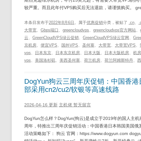
较严重。而且此年付VPS购买后无法退款，请谨慎购买。 greenc
本条目发布于
2022年8月6日
。属于
优惠促销
分类，被贴了
.cn
、
.
大带宽
、
Gbps端口
、
greencloudvps
、
greencloudvps官方网站
、
云
、
GreenCloudVPS绿云促销
、
GreenCloudVPS绿云官网
、
Gr
京机房
、
便宜VPS
、
国外VPS
、
圣何塞
、
大带宽
、
大带宽VPS
、
vps
、
日本东京
、
日本东京机房
、
日本大阪
、
日本大阪机房
、
机
vps
、
美国洛杉矶
、
美西圣何塞
、
荷兰机房
、
荷兰阿姆斯特丹
、
DogYun狗云三周年庆促销：中国香
部采用cn2/cu2/软银等高速线路
2026-04-16 更新
主机佬
暂无留言
DogYun怎么样？DogYun(狗云)是成立于2019年的国人
周年，特推出三周年庆促销活动：中国香港日本韩国美国俄罗斯
活动策略如下： 狗云 官网：https://www.dogyun.com dogy
销活动一： 折扣码“3year”，新开弹性云7折，新开经典云（