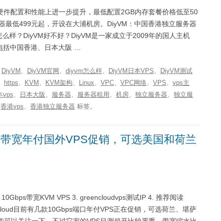
且在硬件配置和性能上进一步提升，最低配置2GB内存套餐价格低至50
器最低499元起，开设在大浦机房。DiyVM：中国香港独立服务器
M怎么样？DiyVM好不好？DiyVM是一家成立于2009年的国人主机
包括中国香港、日本大阪 …
、
DiyVM
、
DiyVM官网
、
diyvm怎么样
、
DiyVM日本VPS
、
DiyVM测试
、
https
、
KVM
、
KVM架构
、
Linux
、
VPC
、
VPC网络
、
VPS
、
vps主
vps
、
日本大阪
、
服务器
、
服务器租用
、
机房
、
独立服务器
、
独立服
、
香港vps
、
香港独立服务器
标签。
bps超大带宽年付国外VPS促销，可选美国和荷兰
s 10Gbps带宽KVM VPS 3. greencloudvps测试IP 4. 推荐阅读
om GreenCloud目前有几款10Gbps端口年付VPS正在促销，可选荷兰、堪萨
同学可以关注一下。不过它家的VPS目测超开比较严重，带宽缩水比