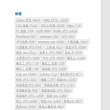
标签
1Gbps 带宽
(4634)
AMD EPYC
(1059)
CN2 线路
(5232)
DDoS 防御
(2038)
https
(716)
KT 线路
(749)
KVM
(868)
NVMe VPS
(1918)
RackNerd
(857)
raksmart
(762)
VPS
(642)
VPS优惠
(936)
windows vps
(2490)
不限流量
(3442)
中国香港 VPS
(5447)
主机镇
(811)
便宜VPS
(3598)
便宜 vps
(2521)
加拿大 VPS
(690)
原生 IP
(870)
大带宽VPS
(1066)
年付 VPS
(3920)
搬瓦工
(1328)
搬瓦工 VPS
(776)
搬瓦工 优惠
(759)
搬瓦工 评测
(749)
新加坡 VPS
(1958)
日本 vps
(3093)
日本vps
(712)
洛杉矶VPS
(677)
特价 VPS
(2037)
独服
(779)
美国vps
(2345)
美国便宜VPS
(643)
美国圣何塞 VPS
(1707)
美国服务器
(956)
美国洛杉矶 VPS
(5631)
美国纽约 VPS
(1309)
英国 vps
(1366)
荷兰 VPS
(2080)
韩国 vps
(1429)
香港cn2
(657)
香港vps
(1845)
香港云服务器
(662)