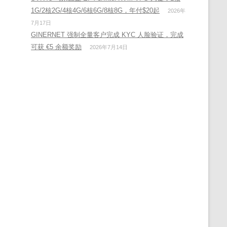
1G/2核2G/4核4G/6核6G/8核8G，年付$20起
2026年
7月17日
GINERNET 强制全量客户完成 KYC 人脸验证，完成
可获 €5 余额奖励
2026年7月14日