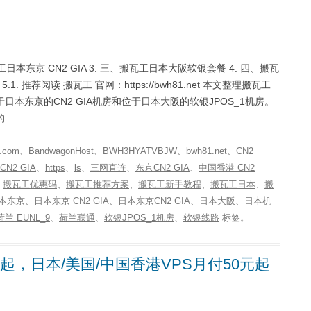
日本东京 CN2 GIA 3. 三、搬瓦工日本大阪软银套餐 4. 四、搬瓦
推荐阅读 搬瓦工 官网：https://bwh81.net 本文整理搬瓦工
东京的CN2 GIA机房和位于日本大阪的软银JPOS_1机房。
 …
.com
、
BandwagonHost
、
BWH3HYATVBJW
、
bwh81.net
、
CN2
 CN2 GIA
、
https
、
ls
、
三网直连
、
东京CN2 GIA
、
中国香港 CN2
、
搬瓦工优惠码
、
搬瓦工推荐方案
、
搬瓦工新手教程
、
搬瓦工日本
、
搬
本东京
、
日本东京 CN2 GIA
、
日本东京CN2 GIA
、
日本大阪
、
日本机
荷兰 EUNL_9
、
荷兰联通
、
软银JPOS_1机房
、
软银线路
标签。
月起，日本/美国/中国香港VPS月付50元起