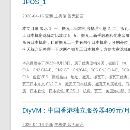
JPOS_1
2026-04-16 更新
主机佬
暂无留言
本文目录 显示 1. 一、搬瓦工日本机房整理汇总 2. 二、搬瓦工
工日本机房选择对比建议 5. 五、搬瓦工新手教程和优惠套餐 5.1. 
所有日本机房，目前搬瓦工一共有两个日本机房，分别是位于日本
今天就介绍整理一下这两个搬瓦工日本机房，方便大家选择的
本条目发布于
2022年8月18日
。属于
优惠促销
分类，被贴了
.cn
、
GIA
、
CN2 GIA-E
、
CN2 GT
、
CN2GIA
、
DC6 CN2 GIA-E
、
DC9
GIA
、
便宜VPS
、
回程路由
、
地址
、
搬瓦
、
搬瓦工
、
搬瓦工优惠
瓦工日本东京 CN2 GIA
、
搬瓦工日本机房
、
搬瓦工购买教程
、
日
房
、
日本软银
、
日本软银 JPOS_1
、
机房
、
瓦工
、
美国洛杉矶
、
DiyVM：中国香港独立服务器499元/
2026-04-16 更新
主机佬
暂无留言