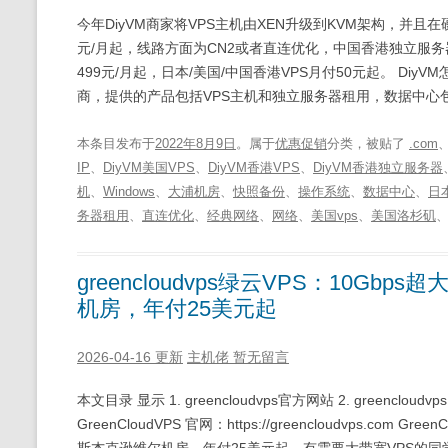
今年DiyVM商家将VPS主机由XEN升级到KVM架构，并
元/月起，线路方面为CN2或者直连优化，中国香港独立服务
499元/月起，日本/美国/中国香港VPS月付50元起。 DiyV
商，提供的产品包括VPS主机和独立服务器租用，数据中心
本条目发布于
2022年8月9日
。属于
优惠促销
分类，被贴了
.com
IP
、
DiyVM美国VPS
、
DiyVM香港VPS
、
DiyVM香港独立服务器
机
、
Windows
、
大浦机房
、
快照备份
、
操作系统
、
数据中心
、
日本
务器租用
、
直连优化
、
经典网络
、
网络
、
美国vps
、
美国洛杉矶
greencloudvps绿云VPS：10G
机房，年付25美元起
2026-04-16 更新
主机佬
暂无留言
本文目录 显示 1. greencloudvps官方网站 2. greencloudvp
GreenCloudVPS 官网：https://greencloudvps.c
斯杰克逊维尔机房，年付25美元起，有需要大带宽VPS的