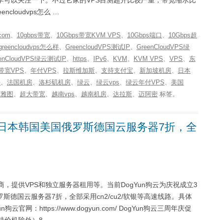
loudvps怎么 …
com
、
10gbps带宽
、
10Gbps带宽KVM VPS
、
10Gbps端口
、
10Gbps超
greencloudvps怎么样
、
GreencloudVPS测试IP
、
GreenCloudVPS绿
eenCloudVPS绿云测试IP
、
https
、
IPv6
、
KVM
、
KVM VPS
、
VPS
、
东
带宽VPS
、
年付VPS
、
拉斯维加斯
、
支持支付宝
、
新加坡机房
、
日本
房
、
法国机房
、
洛杉矶机房
、
绿云
、
绿云vps
、
绿云年付VPS
、
美国
西雅图
、
超大带宽
、
越南vps
、
越南机房
、
达拉斯
、
迈阿密
标签。
港日本韩国美国俄罗斯德国云服务器7折，全
主机商，提供VPS和独立服务器租用等。当前DogYun狗云为庆祝成立3
德国云服务器7折，全部采用cn2/cu2/软银等高速线路。具体
un狗云官网：https://www.dogyun.com/ DogYun狗云三周年庆促
特价机除外）8 …