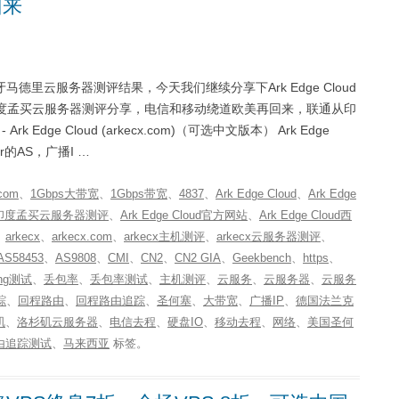
回来
里云服务器测评结果，今天我们继续分享下Ark Edge Cloud
loud印度孟买云服务器测评分享，电信和移动绕道欧美再回来，联通从印
 Edge Cloud (arkecx.com)（可选中文版本） Ark Edge
er的AS，广播I …
com
、
1Gbps大带宽
、
1Gbps带宽
、
4837
、
Ark Edge Cloud
、
Ark Edge
loud印度孟买云服务器测评
、
Ark Edge Cloud官方网站
、
Ark Edge Cloud西
、
arkecx
、
arkecx.com
、
arkecx主机测评
、
arkecx云服务器测评
、
AS58453
、
AS9808
、
CMI
、
CN2
、
CN2 GIA
、
Geekbench
、
https
、
ng测试
、
丢包率
、
丢包率测试
、
主机测评
、
云服务
、
云服务器
、
云服务
踪
、
回程路由
、
回程路由追踪
、
圣何塞
、
大带宽
、
广播IP
、
德国法兰克
矶
、
洛杉矶云服务器
、
电信去程
、
硬盘IO
、
移动去程
、
网络
、
美国圣何
由追踪测试
、
马来西亚
标签。