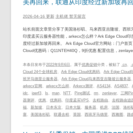
美再回来，联通从印度经过新加坡再
2026-04-16 更新
主机佬
暂无留言
站长前面文章里分享了美国洛杉矶、马来西亚吉隆坡、西班牙马德
印度孟买云服务器性能，arkecx怎么样？Ark Edge C
度经过新加坡再回来。 Ark Edge Cloud官方网站：门户首页 - Ark
Cloud优惠码：Q11NTEH40Q，9折优惠 配置信息，zenlay
本条目发布于
2022年9月6日
。属于
优惠促销
分类，被贴了
.cn
、
.
Cloud 24个全球机房
、
Ark Edge Cloud优惠码
、
Ark Edge C
班牙马德里云服务器
、
Ark Edge Cloud马来西亚吉隆坡云服务器
arkecx官网
、
arkecx怎么样
、
Arkecx测评
、
AS4134
、
AS4837
、
idc
、
iperf3
、
ls
、
man
、
NTT
、
Ping测试
、
rm
、
zenlayer
、
三网Pi
器测评
、
优惠
、
优惠码
、
印度孟买VPS
、
去程路由
、
去程路由追
福
、
新加坡
、
日本东京
、
日本大阪
、
服务器
、
机房
、
法国
、
洛杉
塞
、
美国洛杉矶
、
联通去程
、
英国
、
西班牙马德里
、
西雅图
、
路