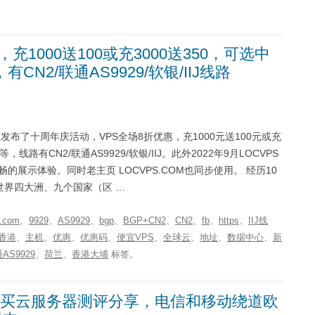
充1000送100或充3000送350，可选中
CN2/联通AS9929/软银/IIJ线路
在发布了十周年庆活动，VPS全场8折优惠，充1000元送100元或充
线路有CN2/联通AS9929/软银/IIJ。此外2022年9月LOCVPS
的展示体验。同时老主页 LOCVPS.COM也同步使用。 经历10
世界四大洲、九个国家（区 …
.com
、
9929
、
AS9929
、
bgp
、
BGP+CN2
、
CN2
、
fb
、
https
、
IIJ线
香港
、
主机
、
优惠
、
优惠码
、
便宜VPS
、
全球云
、
地址
、
数据中心
、
新
AS9929
、
荷兰
、
香港大埔
标签。
oud印度孟买云服务器测评分享，电信和移动绕道欧