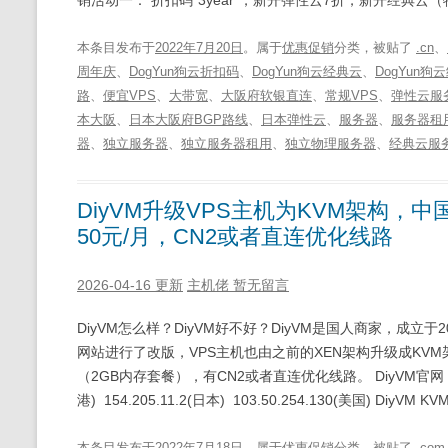
本条目发布于
2022年7月20日
。属于
优惠促销
分类，被贴了
.cn
、
周年庆
、
DogYun狗云折扣码
、
DogYun狗云经典云
、
DogYun
路
、
便宜VPS
、
大带宽
、
大阪府软银直连
、
常规VPS
、
弹性云服
本大阪
、
日本大阪府BGP路线
、
日本弹性云
、
服务器
、
服务器租
器
、
独立服务器
、
独立服务器租用
、
独立物理服务器
、
经典云服
DiyVM升级VPS主机为KVM架构，
50元/月，CN2或者直连优化线路
2026-04-16 更新
主机佬
暂无留言
DiyVM怎么样？DiyVM好不好？DiyVM是国人商家，成立
网站进行了改版，VPS主机也由之前的XEN架构升级成KVM
（2GB内存套餐），有CN2或者直连优化线路。 DiyVM官网：https:/
港) 154.205.11.2(日本) 103.50.254.130(美国) DiyVM 
本条目发布于
2022年7月18日
。属于
优惠促销
分类，被贴了
.com