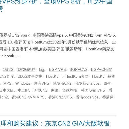
路VPS终身7折，全场VPS 8折，可选中国
房
 俄罗斯CN2 vps 4. 中国香港高防vps 5. 中国香港CN2 Kvm VPS 6.
. 10、最后 10. 推荐阅读 HostKvm发2022年9月份秋季促销优惠信息：全
可选中国香港/日本/新加坡/美国/韩国/俄罗斯等。HostKvm商家支
hostk …
、
1核2G
、
1核2G内存
、
bgp
、
BGP VPS
、
BGP+CN2
、
BGP+CN2优
CN2直连
、
DDoS攻击防护
、
HostKvm
、
HostKvm官网
、
HostKvm秋季
、
VPS
、
Windows
、
便宜VPS
、
俄罗斯CN2
、
俄罗斯cn2 vps
、
原生
日本大阪
、
本土IP
、
电信CN2
、
网络
、
负载均衡
、
韩国Kvm VPS
、
香
cn2
、
香港CN2 KVM VPS
、
香港CN2 VPS
、
香港ddos vps
、
香港原
房整理和购买建议：东京CN2 GIA/大阪软银