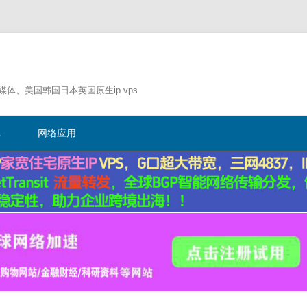
流媒体、美国韩国日本英国原生ip vps
跳
至
记
网络应用
正
文