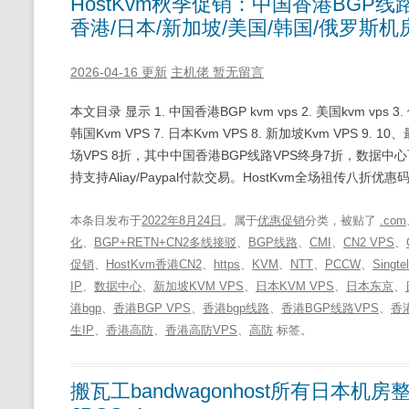
HostKvm秋季促销：中国香港BGP线
香港/日本/新加坡/美国/韩国/俄罗斯机
2026-04-16 更新
主机佬
暂无留言
本文目录 显示 1. 中国香港BGP kvm vps 2. 美国kvm vps 3.
韩国Kvm VPS 7. 日本Kvm VPS 8. 新加坡Kvm VPS 9
场VPS 8折，其中中国香港BGP线路VPS终身7折，数据中心
持支持Aliay/Paypal付款交易。HostKvm全场祖传八折优惠码：
本条目发布于
2022年8月24日
。属于
优惠促销
分类，被贴了
.com
化
、
BGP+RETN+CN2多线接驳
、
BGP线路
、
CMI
、
CN2 VPS
、
促销
、
HostKvm香港CN2
、
https
、
KVM
、
NTT
、
PCCW
、
Singtel
IP
、
数据中心
、
新加坡KVM VPS
、
日本KVM VPS
、
日本东京
、
港bgp
、
香港BGP VPS
、
香港bgp线路
、
香港BGP线路VPS
、
香港
生IP
、
香港高防
、
香港高防VPS
、
高防
标签。
搬瓦工bandwagonhost所有日本机