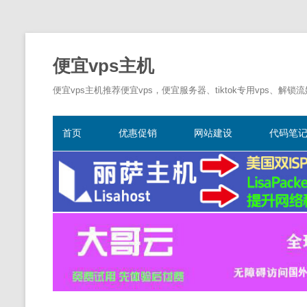
便宜vps主机
便宜vps主机推荐便宜vps，便宜服务器、tiktok专用vps、解锁
首页
优惠促销
网站建设
代码笔