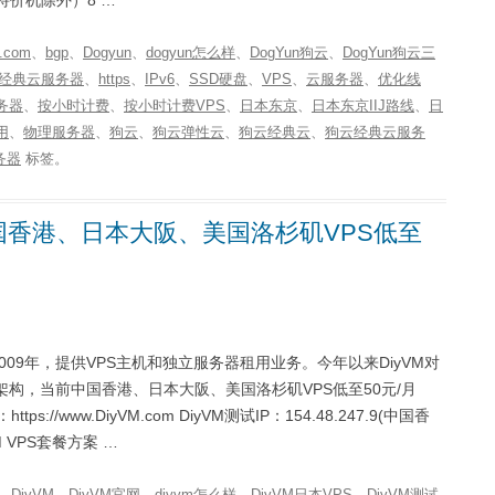
.com
、
bgp
、
Dogyun
、
dogyun怎么样
、
DogYun狗云
、
DogYun狗云三
狗云经典云服务器
、
https
、
IPv6
、
SSD硬盘
、
VPS
、
云服务器
、
优化线
务器
、
按小时计费
、
按小时计费VPS
、
日本东京
、
日本东京IIJ路线
、
日
用
、
物理服务器
、
狗云
、
狗云弹性云
、
狗云经典云
、
狗云经典云服务
务器
标签。
中国香港、日本大阪、美国洛杉矶VPS低至
于2009年，提供VPS主机和独立服务器租用业务。今年以来DiyVM对
架构，当前中国香港、日本大阪、美国洛杉矶VPS低至50元/月
/www.DiyVM.com DiyVM测试IP：154.48.247.9(中国香
KVM VPS套餐方案 …
、
DiyVM
、
DiyVM官网
、
diyvm怎么样
、
DiyVM日本VPS
、
DiyVM测试