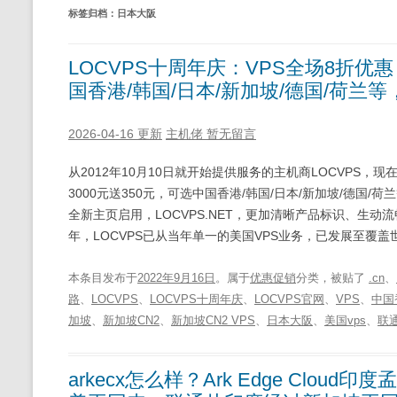
标签归档：
日本大阪
LOCVPS十周年庆：VPS全场8折优惠，
国香港/韩国/日本/新加坡/德国/荷兰等，有
2026-04-16 更新
主机佬
暂无留言
从2012年10月10日就开始提供服务的主机商LOCVPS，现
3000元送350元，可选中国香港/韩国/日本/新加坡/德国/荷兰等，
全新主页启用，LOCVPS.NET，更加清晰产品标识、生动流畅
年，LOCVPS已从当年单一的美国VPS业务，已发展至覆盖
本条目发布于
2022年9月16日
。属于
优惠促销
分类，被贴了
.cn
、
路
、
LOCVPS
、
LOCVPS十周年庆
、
LOCVPS官网
、
VPS
、
中国
加坡
、
新加坡CN2
、
新加坡CN2 VPS
、
日本大阪
、
美国vps
、
联通
arkecx怎么样？Ark Edge Cl