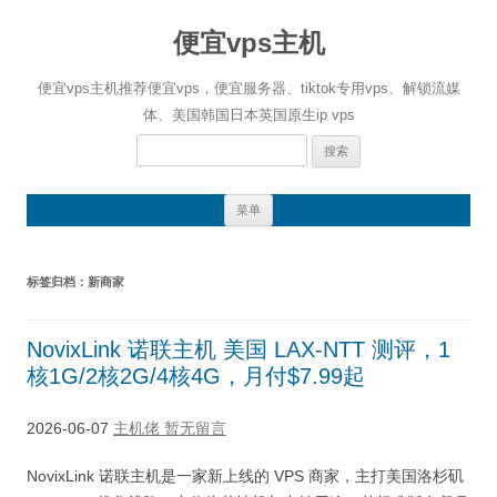
便宜vps主机
便宜vps主机推荐便宜vps，便宜服务器、tiktok专用vps、解锁流媒
体、美国韩国日本英国原生ip vps
搜
索：
跳
菜单
至
正
文
标签归档：
新商家
NovixLink 诺联主机 美国 LAX-NTT 测评，1
核1G/2核2G/4核4G，月付$7.99起
2026-06-07
主机佬
暂无留言
NovixLink 诺联主机是一家新上线的 VPS 商家，主打美国洛杉矶