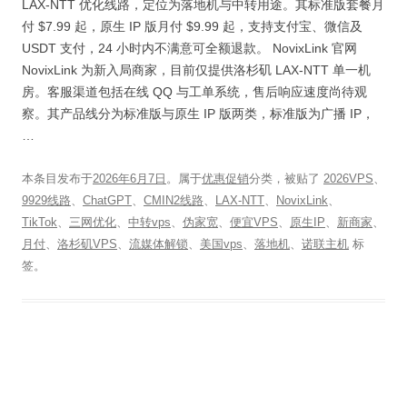
LAX-NTT 优化线路，定位为落地机与中转用途。其标准版套餐月
付 $7.99 起，原生 IP 版月付 $9.99 起，支持支付宝、微信及
USDT 支付，24 小时内不满意可全额退款。 NovixLink 官网
NovixLink 为新入局商家，目前仅提供洛杉矶 LAX-NTT 单一机
房。客服渠道包括在线 QQ 与工单系统，售后响应速度尚待观
察。其产品线分为标准版与原生 IP 版两类，标准版为广播 IP，
…
本条目发布于
2026年6月7日
。属于
优惠促销
分类，被贴了
2026VPS
、
9929线路
、
ChatGPT
、
CMIN2线路
、
LAX-NTT
、
NovixLink
、
TikTok
、
三网优化
、
中转vps
、
伪家宽
、
便宜VPS
、
原生IP
、
新商家
、
月付
、
洛杉矶VPS
、
流媒体解锁
、
美国vps
、
落地机
、
诺联主机
标
签。