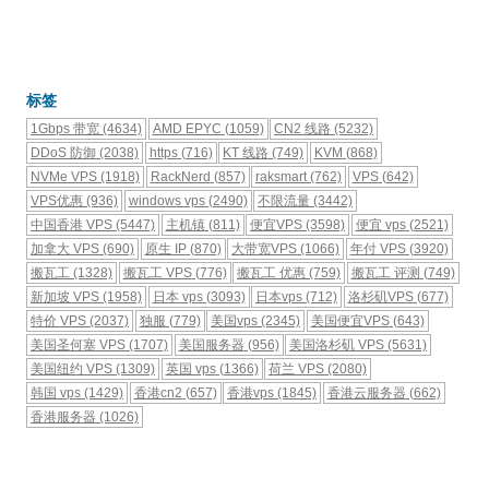
标签
1Gbps 带宽
(4634)
AMD EPYC
(1059)
CN2 线路
(5232)
DDoS 防御
(2038)
https
(716)
KT 线路
(749)
KVM
(868)
NVMe VPS
(1918)
RackNerd
(857)
raksmart
(762)
VPS
(642)
VPS优惠
(936)
windows vps
(2490)
不限流量
(3442)
中国香港 VPS
(5447)
主机镇
(811)
便宜VPS
(3598)
便宜 vps
(2521)
加拿大 VPS
(690)
原生 IP
(870)
大带宽VPS
(1066)
年付 VPS
(3920)
搬瓦工
(1328)
搬瓦工 VPS
(776)
搬瓦工 优惠
(759)
搬瓦工 评测
(749)
新加坡 VPS
(1958)
日本 vps
(3093)
日本vps
(712)
洛杉矶VPS
(677)
特价 VPS
(2037)
独服
(779)
美国vps
(2345)
美国便宜VPS
(643)
美国圣何塞 VPS
(1707)
美国服务器
(956)
美国洛杉矶 VPS
(5631)
美国纽约 VPS
(1309)
英国 vps
(1366)
荷兰 VPS
(2080)
韩国 vps
(1429)
香港cn2
(657)
香港vps
(1845)
香港云服务器
(662)
香港服务器
(1026)