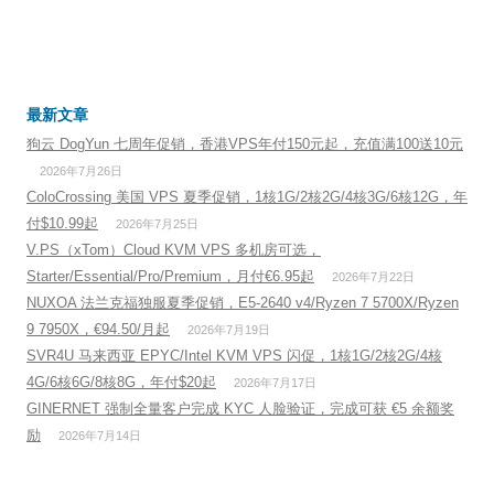
最新文章
狗云 DogYun 七周年促销，香港VPS年付150元起，充值满100送10元
2026年7月26日
ColoCrossing 美国 VPS 夏季促销，1核1G/2核2G/4核3G/6核12G，年
付$10.99起
2026年7月25日
V.PS（xTom）Cloud KVM VPS 多机房可选，
Starter/Essential/Pro/Premium，月付€6.95起
2026年7月22日
NUXOA 法兰克福独服夏季促销，E5-2640 v4/Ryzen 7 5700X/Ryzen
9 7950X，€94.50/月起
2026年7月19日
SVR4U 马来西亚 EPYC/Intel KVM VPS 闪促，1核1G/2核2G/4核
4G/6核6G/8核8G，年付$20起
2026年7月17日
GINERNET 强制全量客户完成 KYC 人脸验证，完成可获 €5 余额奖
励
2026年7月14日