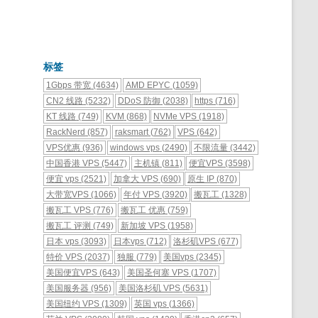
标签
1Gbps 带宽
(4634)
AMD EPYC
(1059)
CN2 线路
(5232)
DDoS 防御
(2038)
https
(716)
KT 线路
(749)
KVM
(868)
NVMe VPS
(1918)
RackNerd
(857)
raksmart
(762)
VPS
(642)
VPS优惠
(936)
windows vps
(2490)
不限流量
(3442)
中国香港 VPS
(5447)
主机镇
(811)
便宜VPS
(3598)
便宜 vps
(2521)
加拿大 VPS
(690)
原生 IP
(870)
大带宽VPS
(1066)
年付 VPS
(3920)
搬瓦工
(1328)
搬瓦工 VPS
(776)
搬瓦工 优惠
(759)
搬瓦工 评测
(749)
新加坡 VPS
(1958)
日本 vps
(3093)
日本vps
(712)
洛杉矶VPS
(677)
特价 VPS
(2037)
独服
(779)
美国vps
(2345)
美国便宜VPS
(643)
美国圣何塞 VPS
(1707)
美国服务器
(956)
美国洛杉矶 VPS
(5631)
美国纽约 VPS
(1309)
英国 vps
(1366)