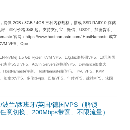
促销，提供 2GB / 3GB / 4GB 三种内存规格，搭载 SSD RAID10 存储
房，年付价格 $48 起。支持支付宝、微信、USDT、加密货币、
官网：https://www.hostnamaste.com/ HostNamaste 成立
M VPS、Ope …
EN-NVMe] 1.5 GB Ryzen KVM VPS
、
10g.biz洛杉矶VPS
、
10元美国
Host离岸SSD VPS
、
Advin Servers达拉斯VPS
、
Dewlance加拿大
、
HostNamaste评测
、
HostNamaste靠谱吗
、
IPv6 VPS
、
KVM
、
加拿大VPS
、
多伦多vps
、
巴黎VPS
、
年付VPS
、
建站VPS
、
法国
荷兰/波兰/西班牙/英国/德国VPS（解锁
16大机房任意切换、200Mbps带宽、不限流量）