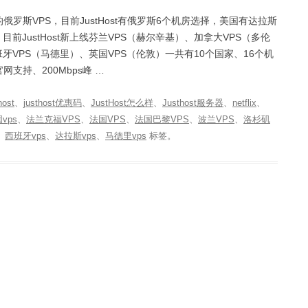
宜的俄罗斯VPS，目前JustHost有俄罗斯6个机房选择，美国有达拉斯
前JustHost新上线芬兰VPS（赫尔辛基）、加拿大VPS（多伦
班牙VPS（马德里）、英国VPS（伦敦）一共有10个国家、16个机
网支持、200Mbps峰 …
host
、
justhost优惠码
、
JustHost怎么样
、
Justhost服务器
、
netflix
、
vps
、
法兰克福VPS
、
法国VPS
、
法国巴黎VPS
、
波兰VPS
、
洛杉矶
、
西班牙vps
、
达拉斯vps
、
马德里vps
标签。