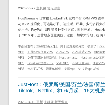
2026-06-27
主机佬
暂无留言
HostNamaste 日前在 LowEndTalk 发布年付 KVM VPS 
与 KVM 虚拟化，可选洛杉矶、达拉斯、巴黎、多伦多四大机
信用卡、PayPal、UPI 等多种支付方式，即时开通。 HostNamaste 
于 2016 年，运营地点覆盖美国、法国、加拿大等地，提供 KV
本条目发布于
2026年6月27日
。属于
优惠促销
分类，被贴了
[RYZ
VPS
、
11元KVM便宜VPS
、
2026VPS
、
2026建站VPS
、
Abelo
VPS
、
DMIT流媒体解锁测试
、
Hostnamaste
、
Hostnamaste优惠
VPS
、
LibraHost法国VPS
、
SSD VPS
、
不限流量vps
、
便宜VPS
VPS
、
洛杉矶VPS
、
流媒体解锁
、
美国vps
、
达拉斯vps
标签。
JustHost：俄罗斯/美国/芬兰/法国/
TikTok、Netflix、$1.6/月起、
2026-04-16 更新
主机佬
暂无留言