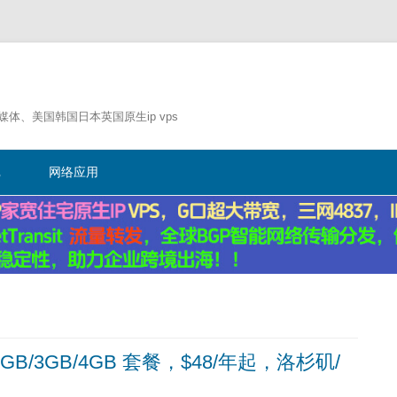
流媒体、美国韩国日本英国原生ip vps
跳
至
记
网络应用
正
文
，2GB/3GB/4GB 套餐，$48/年起，洛杉矶/