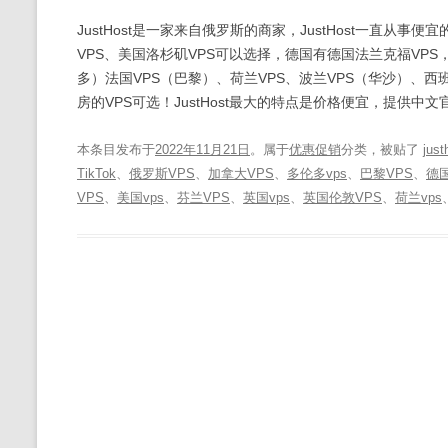
JustHost是一家来自俄罗斯的商家，JustHost一直从事便
VPS、美国洛杉矶VPS可以选择，德国有德国法兰克福VPS，目
多）法国VPS（巴黎）、荷兰VPS、波兰VPS（华沙）、西
房的VPS可选！JustHost最大的特点是价格便宜，提供中文官
本条目发布于
2022年11月21日
。属于
优惠促销
分类，被贴了
just
TikTok
、
俄罗斯VPS
、
加拿大VPS
、
多伦多vps
、
巴黎VPS
、
德国
VPS
、
美国vps
、
芬兰VPS
、
英国vps
、
英国伦敦VPS
、
荷兰vps