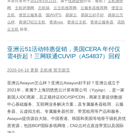
本条目发布于
2021年5月21日
。属于
优惠促销
分类，被贴了
主机测评
网
、
主机评测网
、
主机镇
、
云主机推荐网
、
云服务器推荐网
、
便宜云
主机
、
便宜云服务器
、
国内VPS
、
易探云
、
易探云好不好
、
易探云怎
么样
、
香港CN2云主机
、
香港vps
、
香港云主机
、
香港云服务器
、
高防
云主机
标签。
亚洲云51活动特惠促销，美国CERA 年付仅
需4折起！三网联通CUVIP（AS4837）回程
2026-04-16 更新
主机佬
暂无留言
亚洲云Asiayun怎么样？亚洲云Asiayun好不好？亚洲云成立于
2021年，隶属于上海玥悠悠云计算有限公司（Yyyisp），是一家
新国人IDC商家，且正规持证IDC/ISP/CDN，商家主要提供数据
中心基础服务、互联网业务解决方案，及专属服务器租用、云服
务器、云虚拟主机、专属服务器托管、带宽租用等产品和服务。
Asiayun提供源自大陆、中国香港、韩国和美国等地骨干级机房优
质资源，包括BGP国际多线网络，CN2点对点直连带宽以及国际
顶尖 …