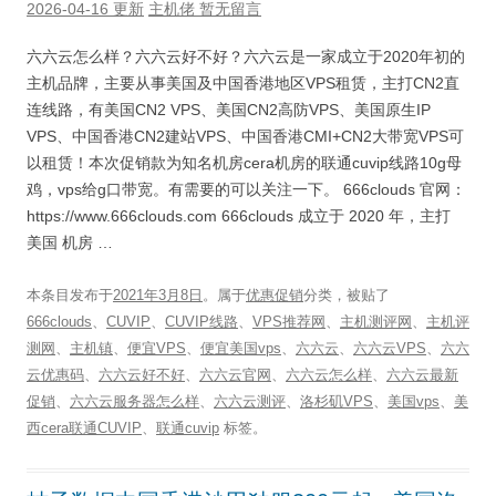
2026-04-16 更新
主机佬
暂无留言
六六云怎么样？六六云好不好？六六云是一家成立于2020年初的
主机品牌，主要从事美国及中国香港地区VPS租赁，主打CN2直
连线路，有美国CN2 VPS、美国CN2高防VPS、美国原生IP
VPS、中国香港CN2建站VPS、中国香港CMI+CN2大带宽VPS可
以租赁！本次促销款为知名机房cera机房的联通cuvip线路10g母
鸡，vps给g口带宽。有需要的可以关注一下。 666clouds 官网：
https://www.666clouds.com 666clouds 成立于 2020 年，主打
美国 机房 …
本条目发布于
2021年3月8日
。属于
优惠促销
分类，被贴了
666clouds
、
CUVIP
、
CUVIP线路
、
VPS推荐网
、
主机测评网
、
主机评
测网
、
主机镇
、
便宜VPS
、
便宜美国vps
、
六六云
、
六六云VPS
、
六六
云优惠码
、
六六云好不好
、
六六云官网
、
六六云怎么样
、
六六云最新
促销
、
六六云服务器怎么样
、
六六云测评
、
洛杉矶VPS
、
美国vps
、
美
西cera联通CUVIP
、
联通cuvip
标签。