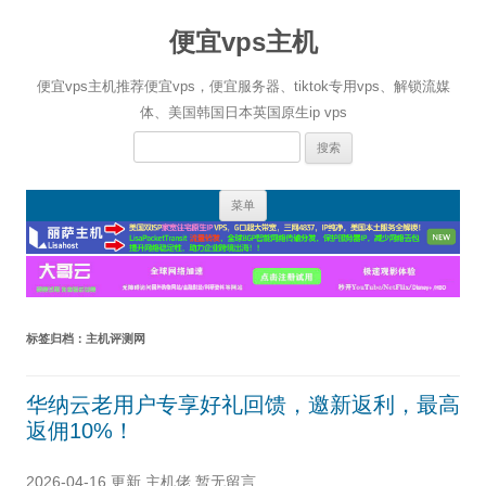
便宜vps主机
便宜vps主机推荐便宜vps，便宜服务器、tiktok专用vps、解锁流媒
体、美国韩国日本英国原生ip vps
搜
索：
跳
菜单
至
正
文
标签归档：
主机评测网
华纳云老用户专享好礼回馈，邀新返利，最高
返佣10%！
2026-04-16 更新
主机佬
暂无留言