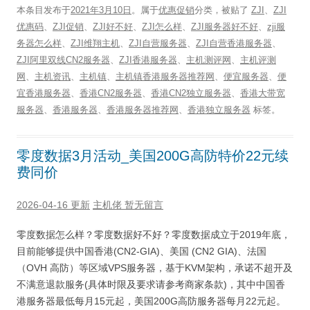
本条目发布于
2021年3月10日
。属于
优惠促销
分类，被贴了
ZJI
、
ZJI
优惠码
、
ZJI促销
、
ZJI好不好
、
ZJI怎么样
、
ZJI服务器好不好
、
zji服
务器怎么样
、
ZJI维翔主机
、
ZJI自营服务器
、
ZJI自营香港服务器
、
ZJI阿里双线CN2服务器
、
ZJI香港服务器
、
主机测评网
、
主机评测
网
、
主机资讯
、
主机镇
、
主机镇香港服务器推荐网
、
便宜服务器
、
便
宜香港服务器
、
香港CN2服务器
、
香港CN2独立服务器
、
香港大带宽
服务器
、
香港服务器
、
香港服务器推荐网
、
香港独立服务器
标签。
零度数据3月活动_美国200G高防特价22元续
费同价
2026-04-16 更新
主机佬
暂无留言
零度数据怎么样？零度数据好不好？零度数据成立于2019年底，
目前能够提供中国香港(CN2-GIA)、美国 (CN2 GIA)、法国
（OVH 高防）等区域VPS服务器，基于KVM架构，承诺不超开及
不满意退款服务(具体时限及要求请参考商家条款)，其中中国香
港服务器最低每月15元起，美国200G高防服务器每月22元起。