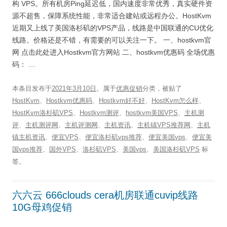
构 VPS。所有机房Ping延迟低，国内速度非常优秀，真实硬件资
源不超售，保障系统性能，非常适合建站或远程办公。HostKvm
近期又上线了美国洛杉矶的VPS产品，线路是中国联通的CU优化
线路。价格还是不错，有需要的可以关注一下。 一、hostkvm官
网 点击此处进入Hostkvm官方网站 二、hostkvm优惠码 全场优惠
码： …
本条目发布于
2021年3月10日
。属于
优惠促销
分类，被贴了
HostKvm
、
Hostkvm优惠码
、
Hostkvm好不好
、
HostKvm怎么样
、
HostKvm洛杉矶VPS
、
Hostkvm测评
、
hostkvm美国VPS
、
主机测
评
、
主机测评网
、
主机评测网
、
主机资讯
、
主机镇VPS推荐网
、
主机
镇主机资讯
、
便宜VPS
、
便宜洛杉矶vps推荐
、
便宜美国vps
、
便宜美
国vps推荐
、
国外VPS
、
洛杉矶VPS
、
美国vps
、
美国洛杉矶VPS
标
签。
六六云 666clouds cera机房联通cuvip线路
10G母鸡促销