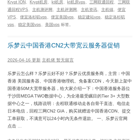
Krypt ION
、
Krypt机房
、
kt机房
、
kt机房vps
、
三网联通回程
、
三网联
通回程VPS
、
主机测评网
、
主机评测网
、
主机资讯
、
主机镇
、
便宜
VPS
、
便宜洛杉矶vps
、
便宜美国vps
、
稳定建站vps
、
稳定洛杉矶
vps
、
稳定美国vps
、
美国vps
标签。
乐梦云中国香港CN2大带宽云服务器促销
2026-04-16 更新
主机佬
暂无留言
乐梦云怎么样？乐梦云好不好？乐梦云优质服务商，主营：中国
香港 美国服务器、中国香港物理机、免备案CDN，今天新上架中
国香港50M大宽带服务器，给大家介绍一下：中国香港服务器位
于沙田MEGA TWO数据中心，为全港最受瞩目的Tier 3+ 大型数
据中心之一，线路说明：去程联通移动走各自骨干直连、电信走
日本电信，回程三网CN2 GIA，购买就赠送中国香港CDN、提交
工单获取，不满意可以24小时内无条件退款。 一、乐梦云官网
点击 …