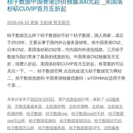
桔子数据中国香港沙田独服300元起 _美国洛
杉矶CUVIP首月五折起
2026-04-16 更新
主机佬
暂无留言
桔子数据怎么样？桔子数据好不好？桔子数据，国人商家，成立
于2019年。主要从事于国内外云服务器销售。有中国香港CN2、
日本CN2、美国洛杉矶CN2等，均为国内外优化线路。三月桔子
数据为我们带来了最新的优惠折扣。中国香港CN2独服首月五
折，续费八折起。美国洛杉矶CUVIP首月五折起。有需要的可以
关注一下。 一、桔子数据官网 点击此处进入桔子数据官方网站
二、桔子数据优惠码 中国香港独服优惠码：w7OH4thb(适用于两
个系 …
本条目发布于
2021年3月5日
。属于
优惠促销
分类，被贴了
cn2服务
器
、
不限流量服务器
、
主机测评网
、
主机评测网
、
主机镇
、
主机镇主
机测评网
、
桔子数据
、
桔子数据vps
、
桔子数据vps好不好
、
桔子数据
vps怎么样
、
桔子数据优惠码
、
桔子数据促销活动
、
桔子数据好不好
、
桔子数据怎么样
、
桔子数据服务器
、
桔子数据香港VPS
、
沙田服务