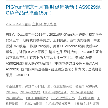
PIGYun“清凉七月"限时促销活动！AS9929混
GIA产品已降至15元！
2026-04-16 更新
主机佬
暂无留言
PIGYunData成立于2019年，2021是PIGYun为用户提供稳定服务
的第三年，期待我们携手共进、互利共赢。我司为您提供：中国
香港CN2线路、韩国CN2线路、美西CUVIP-9929线路优质IaaS
服务。，近日PIGYun开展了“清凉七月”限时活动，PIGYun主要有
以下几款产品！有需要的人可以关注一下！1、美国CUVIP-
AS9929线路接入联通精品网络（中国电信CN2 GIA + 联通A网
AS9929）国内四网高速链接~ 延迟稳定丢包少带宽大，全线机器
采用E5-V3CPU …
本条目发布于
2021年7月7日
。属于
优惠促销
分类，被贴了
AS9929
、
PIGYun
、
PIGYun优惠码
、
PIGYun促销活动
、
PIGYun新年促销
、
PIGYun猪云
、
PIGYun美国vps
、
PIGYun韩国VPS
、
主机测评网
、
主
机评测网
、
主机镇vps推荐
、
主机镇VPS推荐网
、
主机镇主机测评网
、