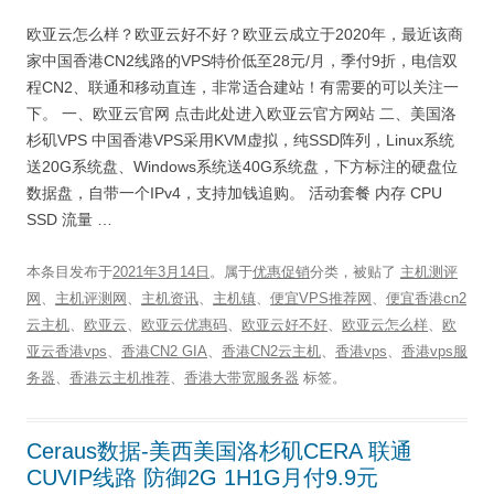
欧亚云怎么样？欧亚云好不好？欧亚云成立于2020年，最近该商
家中国香港CN2线路的VPS特价低至28元/月，季付9折，电信双
程CN2、联通和移动直连，非常适合建站！有需要的可以关注一
下。 一、欧亚云官网 点击此处进入欧亚云官方网站 二、美国洛
杉矶VPS 中国香港VPS采用KVM虚拟，纯SSD阵列，Linux系统
送20G系统盘、Windows系统送40G系统盘，下方标注的硬盘位
数据盘，自带一个IPv4，支持加钱追购。 活动套餐 内存 CPU
SSD 流量 …
本条目发布于
2021年3月14日
。属于
优惠促销
分类，被贴了
主机测评
网
、
主机评测网
、
主机资讯
、
主机镇
、
便宜VPS推荐网
、
便宜香港cn2
云主机
、
欧亚云
、
欧亚云优惠码
、
欧亚云好不好
、
欧亚云怎么样
、
欧
亚云香港vps
、
香港CN2 GIA
、
香港CN2云主机
、
香港vps
、
香港vps服
务器
、
香港云主机推荐
、
香港大带宽服务器
标签。
Ceraus数据-美西美国洛杉矶CERA 联通
CUVIP线路 防御2G 1H1G月付9.9元