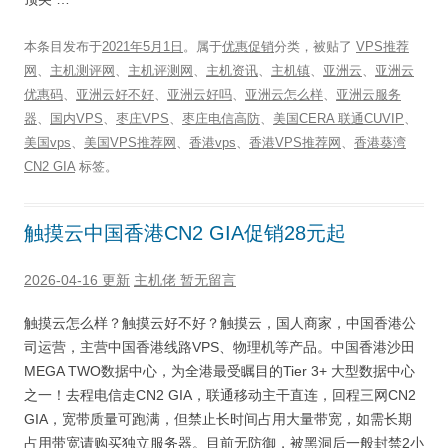
本条目发布于
2021年5月1日
。属于
优惠促销
分类，被贴了
VPS推荐
网
、
主机测评网
、
主机评测网
、
主机资讯
、
主机镇
、
亚洲云
、
亚洲云
优惠码
、
亚洲云好不好
、
亚洲云好吗
、
亚洲云怎么样
、
亚洲云服务
器
、
国内VPS
、
枣庄VPS
、
枣庄电信高防
、
美国CERA 联通CUVIP
、
美国vps
、
美国VPS推荐网
、
香港vps
、
香港VPS推荐网
、
香港葵湾
CN2 GIA
标签。
触摸云中国香港CN2 GIA促销28元起
2026-04-16 更新
主机佬
暂无留言
触摸云怎么样？触摸云好不好？触摸云，国人商家，中国香港公
司运营，主营中国香港线路VPS、物理机等产品。中国香港沙田
MEGA TWO数据中心，为全港最受瞩目的Tier 3+ 大型数据中心
之一！去程电信走CN2 GIA，联通移动主干直连，回程三网CN2
GIA，宽带质量可跑满，但禁止长时间占用大量带宽，如需长期
占用带宽请购买独立服务器。目前无防御，被黑洞后一般封禁2小