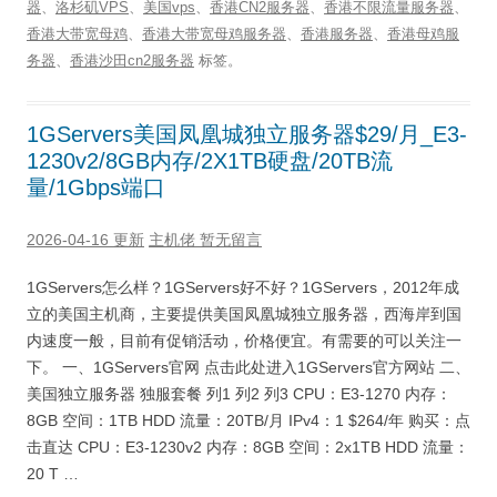
器
、
洛杉矶VPS
、
美国vps
、
香港CN2服务器
、
香港不限流量服务器
、
香港大带宽母鸡
、
香港大带宽母鸡服务器
、
香港服务器
、
香港母鸡服
务器
、
香港沙田cn2服务器
标签。
1GServers美国凤凰城独立服务器$29/月_E3-
1230v2/8GB内存/2X1TB硬盘/20TB流
量/1Gbps端口
2026-04-16 更新
主机佬
暂无留言
1GServers怎么样？1GServers好不好？1GServers，2012年成
立的美国主机商，主要提供美国凤凰城独立服务器，西海岸到国
内速度一般，目前有促销活动，价格便宜。有需要的可以关注一
下。 一、1GServers官网 点击此处进入1GServers官方网站 二、
美国独立服务器 独服套餐 列1 列2 列3 CPU：E3-1270 内存：
8GB 空间：1TB HDD 流量：20TB/月 IPv4：1 $264/年 购买：点
击直达 CPU：E3-1230v2 内存：8GB 空间：2x1TB HDD 流量：
20 T …