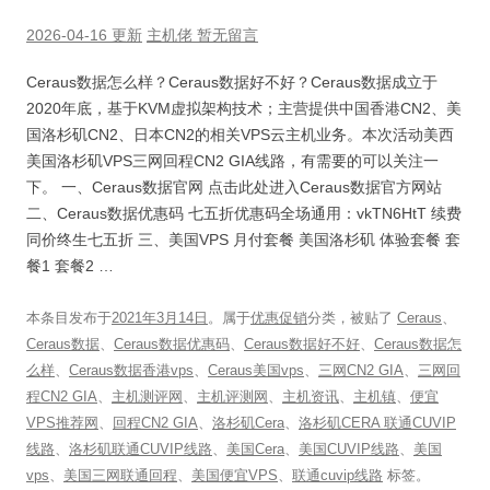
2026-04-16 更新
主机佬
暂无留言
Ceraus数据怎么样？Ceraus数据好不好？Ceraus数据成立于
2020年底，基于KVM虚拟架构技术；主营提供中国香港CN2、美
国洛杉矶CN2、日本CN2的相关VPS云主机业务。本次活动美西
美国洛杉矶VPS三网回程CN2 GIA线路，有需要的可以关注一
下。 一、Ceraus数据官网 点击此处进入Ceraus数据官方网站
二、Ceraus数据优惠码 七五折优惠码全场通用：vkTN6HtT 续费
同价终生七五折 三、美国VPS 月付套餐 美国洛杉矶 体验套餐 套
餐1 套餐2 …
本条目发布于
2021年3月14日
。属于
优惠促销
分类，被贴了
Ceraus
、
Ceraus数据
、
Ceraus数据优惠码
、
Ceraus数据好不好
、
Ceraus数据怎
么样
、
Ceraus数据香港vps
、
Ceraus美国vps
、
三网CN2 GIA
、
三网回
程CN2 GIA
、
主机测评网
、
主机评测网
、
主机资讯
、
主机镇
、
便宜
VPS推荐网
、
回程CN2 GIA
、
洛杉矶Cera
、
洛杉矶CERA 联通CUVIP
线路
、
洛杉矶联通CUVIP线路
、
美国Cera
、
美国CUVIP线路
、
美国
vps
、
美国三网联通回程
、
美国便宜VPS
、
联通cuvip线路
标签。