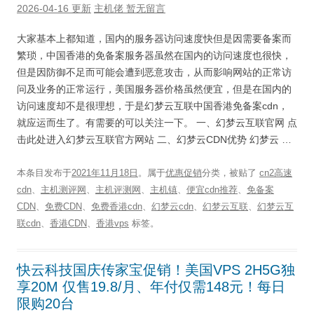
2026-04-16 更新
主机佬
暂无留言
大家基本上都知道，国内的服务器访问速度快但是因需要备案而
繁琐，中国香港的免备案服务器虽然在国内的访问速度也很快，
但是因防御不足而可能会遭到恶意攻击，从而影响网站的正常访
问及业务的正常运行，美国服务器价格虽然便宜，但是在国内的
访问速度却不是很理想，于是幻梦云互联中国香港免备案cdn，
就应运而生了。有需要的可以关注一下。 一、幻梦云互联官网 点
击此处进入幻梦云互联官方网站 二、幻梦云CDN优势 幻梦云 …
本条目发布于
2021年11月18日
。属于
优惠促销
分类，被贴了
cn2高速
cdn
、
主机测评网
、
主机评测网
、
主机镇
、
便宜cdn推荐
、
免备案
CDN
、
免费CDN
、
免费香港cdn
、
幻梦云cdn
、
幻梦云互联
、
幻梦云互
联cdn
、
香港CDN
、
香港vps
标签。
快云科技国庆传家宝促销！美国VPS 2H5G独
享20M 仅售19.8/月、年付仅需148元！每日
限购20台