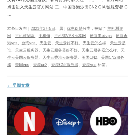
点击进入天生云官方网站 二、中国香港沙田CN2 GIA 独服套餐 C
…
本条目发布于
2021年3月5日
。属于
优惠促销
分类，被贴了
主机测评
网
、
主机评测网
、
主机镇
、
主机镇VPS推荐网
、
便宜美国vps
、
便宜香
港vps
、
台湾vps
、
天生云
、
天生云好不好
、
天生云怎么样
、
天生云是
谁
、
天生云服务器
、
天生云服务器好不好
、
天生云服务器怎么样
、
天
生云美国云服务器
、
天生云香港云服务器
、
美国CN2
、
美国CN2服务
器
、
美国vps
、
香港cn2
、
香港CN2服务器
、
香港vps
标签。
文
←
早期文章
章
导
航