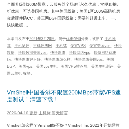
全面升级到100M带宽，云服务器全场8折永久优惠，常规套餐8
折优惠，可选美国机房。其中美国线路；美国1区100G高防机房
金盾硬件防CC，带三网BGP国际线路；需要的赶紧上车。 一、
快快数据 …
本条目发布于
2021年3月28日
。属于
优惠促销
分类，被贴了
主机推
荐
、
主机测评
、
主机评测网
、
主机镇
、
便宜VPS
、
便宜美国vps
、
快快
数据
、
快快数据美国vps
、
快快网络
、
快快网络vps
、
快快网络优惠
码
、
快快网络好不好
、
快快网络怎么样
、
快快网络美国vps
、
美国
BGP
、
美国vps
、
美国vps主机
、
美国VPS推荐网
、
美国主机测评
、
美
国云主机
标签。
VmShell中国香港不限速200MBps带宽VPS速
度测试！满速下载！
2026-04-16 更新
主机佬
暂无留言
Vmshell怎么样？Vmshell好不好？Vmshell Inc 2021年开始经营