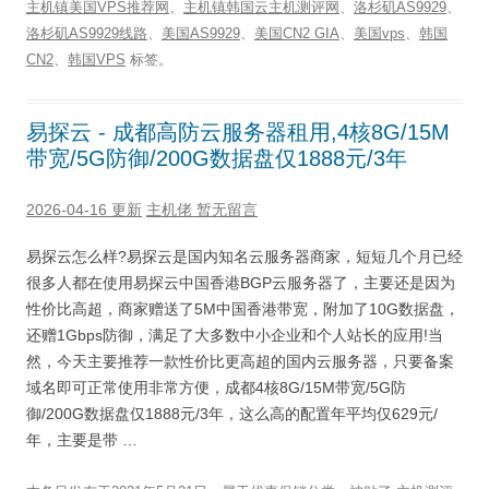
主机镇美国VPS推荐网
、
主机镇韩国云主机测评网
、
洛杉矶AS9929
、
洛杉矶AS9929线路
、
美国AS9929
、
美国CN2 GIA
、
美国vps
、
韩国
CN2
、
韩国VPS
标签。
易探云 - 成都高防云服务器租用,4核8G/15M
带宽/5G防御/200G数据盘仅1888元/3年
2026-04-16 更新
主机佬
暂无留言
易探云怎么样?易探云是国内知名云服务器商家，短短几个月已经
很多人都在使用易探云中国香港BGP云服务器了，主要还是因为
性价比高超，商家赠送了5M中国香港带宽，附加了10G数据盘，
还赠1Gbps防御，满足了大多数中小企业和个人站长的应用!当
然，今天主要推荐一款性价比更高超的国内云服务器，只要备案
域名即可正常使用非常方便，成都4核8G/15M带宽/5G防
御/200G数据盘仅1888元/3年，这么高的配置年平均仅629元/
年，主要是带 …