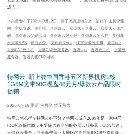
进入 …
本条目发布于
2021年3月12日
。属于
优惠促销
分类，被贴了
主机评测
网
、
主机资讯
、
主机镇
、
众创逸云
、
众创逸云企业云
、
众创逸云优惠
码
、
众创逸云促销活动
、
众创逸云好不好
、
众创逸云怎么样
、
众创逸
云香港VPS
、
便宜VPS
、
便宜香港vps
、
便宜香港云主机
、
香港cn2
、
香港CN2云主机
、
香港CN2云服务器
、
香港vps
、
香港云主机
、
香港云
服务器
、
香港安畅CN2
标签。
特网云_新上线中国香港五区新界机房1核
1G5M宽带50G硬盘48元月/爆款云产品限时
促销
2026-04-16 更新
主机佬
暂无留言
特网云怎么样？特网云好不好？特网云成立2009年是一家中国
IDC托管提供商，主要提供独立的服务器云服务器，CDN加速，
云储存等业务，并全面覆盖亚太地区的高质量IDC服务提供商，