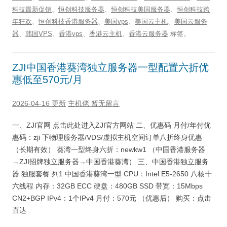
科技最新促销
、
恒创科技服务器
、
恒创科技美国服务器
、
恒创科技跨
年狂欢
、
恒创科技香港服务器
、
美国vps
、
美国云主机
、
美国云服务
器
、
韩国VPS
、
香港vps
、
香港云主机
、
香港云服务器
标签。
ZJI中国香港葵湾独立服务器一型配置六折优
惠低至570元/月
2026-04-16 更新
主机佬
暂无留言
一、ZJI官网 点击此处进入ZJI官方网站 二、优惠码 月付/年付优
惠码：zji 下物理服务器/VDS/虚拟主机空间订单八折终身优惠
（长期有效） 葵湾一型终身六折：newkw1 （中国香港服务器
→ZJI招牌独立服务器→中国香港葵湾） 三、中国香港独立服务
器 独服套餐 列1 中国香港葵湾一型 CPU：Intel E5-2650 八核十
六线程 内存：32GB ECC 硬盘：480GB SSD 带宽：15Mbps
CN2+BGP IPv4：1个IPv4 月付：570元 （优惠后） 购买：点击
直达