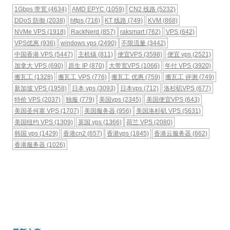
1Gbps 带宽
(4634)
AMD EPYC
(1059)
CN2 线路
(5232)
DDoS 防御
(2038)
https
(716)
KT 线路
(749)
KVM
(868)
NVMe VPS
(1918)
RackNerd
(857)
raksmart
(762)
VPS
(642)
VPS优惠
(936)
windows vps
(2490)
不限流量
(3442)
中国香港 VPS
(5447)
主机镇
(811)
便宜VPS
(3598)
便宜 vps
(2521)
加拿大 VPS
(690)
原生 IP
(870)
大带宽VPS
(1066)
年付 VPS
(3920)
搬瓦工
(1328)
搬瓦工 VPS
(776)
搬瓦工 优惠
(759)
搬瓦工 评测
(749)
新加坡 VPS
(1958)
日本 vps
(3093)
日本vps
(712)
洛杉矶VPS
(677)
特价 VPS
(2037)
独服
(779)
美国vps
(2345)
美国便宜VPS
(643)
美国圣何塞 VPS
(1707)
美国服务器
(956)
美国洛杉矶 VPS
(5631)
美国纽约 VPS
(1309)
英国 vps
(1366)
荷兰 VPS
(2080)
韩国 vps
(1429)
香港cn2
(657)
香港vps
(1845)
香港云服务器
(662)
香港服务器
(1026)