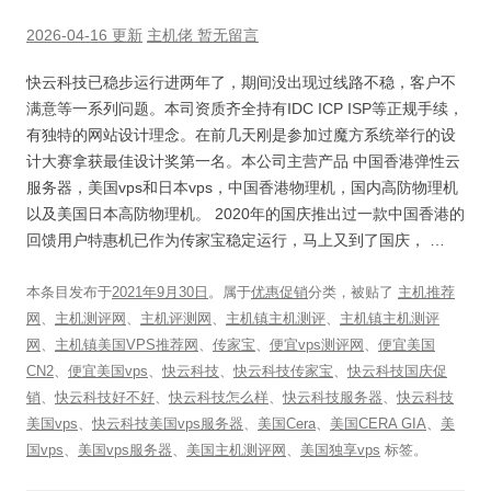
2026-04-16 更新
主机佬
暂无留言
快云科技已稳步运行进两年了，期间没出现过线路不稳，客户不
满意等一系列问题。本司资质齐全持有IDC ICP ISP等正规手续，
有独特的网站设计理念。在前几天刚是参加过魔方系统举行的设
计大赛拿获最佳设计奖第一名。本公司主营产品 中国香港弹性云
服务器，美国vps和日本vps，中国香港物理机，国内高防物理机
以及美国日本高防物理机。 2020年的国庆推出过一款中国香港的
回馈用户特惠机已作为传家宝稳定运行，马上又到了国庆， …
本条目发布于
2021年9月30日
。属于
优惠促销
分类，被贴了
主机推荐
网
、
主机测评网
、
主机评测网
、
主机镇主机测评
、
主机镇主机测评
网
、
主机镇美国VPS推荐网
、
传家宝
、
便宜vps测评网
、
便宜美国
CN2
、
便宜美国vps
、
快云科技
、
快云科技传家宝
、
快云科技国庆促
销
、
快云科技好不好
、
快云科技怎么样
、
快云科技服务器
、
快云科技
美国vps
、
快云科技美国vps服务器
、
美国Cera
、
美国CERA GIA
、
美
国vps
、
美国vps服务器
、
美国主机测评网
、
美国独享vps
标签。