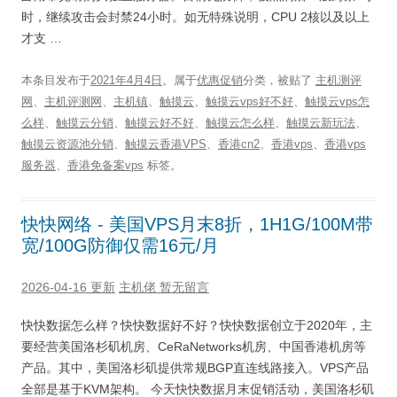
时，继续攻击会封禁24小时。如无特殊说明，CPU 2核以及以上
才支 …
本条目发布于
2021年4月4日
。属于
优惠促销
分类，被贴了
主机测评
网
、
主机评测网
、
主机镇
、
触摸云
、
触摸云vps好不好
、
触摸云vps怎
么样
、
触摸云分销
、
触摸云好不好
、
触摸云怎么样
、
触摸云新玩法
、
触摸云资源池分销
、
触摸云香港VPS
、
香港cn2
、
香港vps
、
香港vps
服务器
、
香港免备案vps
标签。
快快网络 - 美国VPS月末8折，1H1G/100M带
宽/100G防御仅需16元/月
2026-04-16 更新
主机佬
暂无留言
快快数据怎么样？快快数据好不好？快快数据创立于2020年，主
要经营美国洛杉矶机房、CeRaNetworks机房、中国香港机房等
产品。其中，美国洛杉矶提供常规BGP直连线路接入。VPS产品
全部是基于KVM架构。 今天快快数据月末促销活动，美国洛杉矶