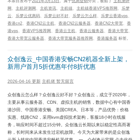
本条目发布于
2021年3月13日
。属于
优惠促销
分类，被贴了
主机测评
网
、
主机评测网
、
主机资讯
、
主机镇
、
主机镇香港VPS推荐网
、
乐梦
云
、
乐梦云优惠码
、
乐梦云好不好
、
乐梦云怎么样
、
乐梦云香港vps
、
香港cn2
、
香港CN2云主机
、
香港CN2云服务器
、
香港CN2大带宽
、
香
港vps
、
香港VPS推荐网
、
香港云主机
、
香港云服务器
、
香港大带宽
、
香港大带宽云服务器
、
香港大带宽服务器推荐网
、
香港服务器
标签。
众创逸云_中国香港安畅CN2机器全新上架，
新用户首月5折优惠年付8折优惠
2026-04-16 更新
主机佬
暂无留言
众创逸云怎么样？众创逸云好不好？众创逸云，成立于2020年，
主要从事云服务器、CDN、虚拟主机的销售，数据中心有中国香
港沙田、中国香港安畅、美国CREA、日本等，产品优势：价格
实惠、线路CN2，采用kvm虚拟技术架构，客服18小时在线服
务，响应时间不超过15分钟。众创逸云长期以来以稳定性高而著
称，长时间来从未发生过宕机故障。今天为大家带来的是众创逸
云新上线的中国香港安畅机器优惠。 一、众创逸云官网 点击此处