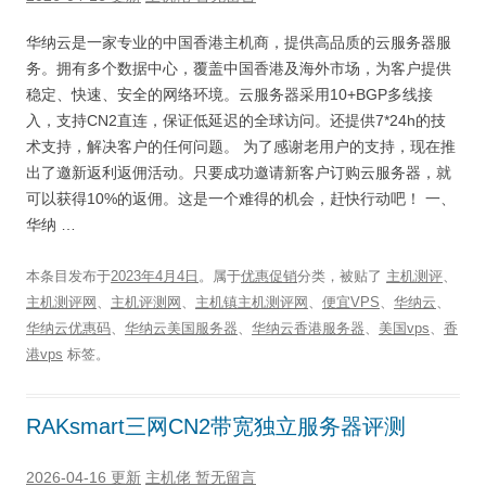
华纳云是一家专业的中国香港主机商，提供高品质的云服务器服
务。拥有多个数据中心，覆盖中国香港及海外市场，为客户提供
稳定、快速、安全的网络环境。云服务器采用10+BGP多线接
入，支持CN2直连，保证低延迟的全球访问。还提供7*24h的技
术支持，解决客户的任何问题。 为了感谢老用户的支持，现在推
出了邀新返利返佣活动。只要成功邀请新客户订购云服务器，就
可以获得10%的返佣。这是一个难得的机会，赶快行动吧！ 一、
华纳 …
本条目发布于
2023年4月4日
。属于
优惠促销
分类，被贴了
主机测评
、
主机测评网
、
主机评测网
、
主机镇主机测评网
、
便宜VPS
、
华纳云
、
华纳云优惠码
、
华纳云美国服务器
、
华纳云香港服务器
、
美国vps
、
香
港vps
标签。
RAKsmart三网CN2带宽独立服务器评测
2026-04-16 更新
主机佬
暂无留言