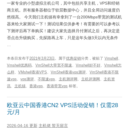
一家专业的小型虚拟主机公司，其中包括共享主机，VPS和经销
商主机。所有服务器都位于软层数据中心，并且全局访问速度仍
然很高。 今天我们主机镇有幸拿到了一台200Mbps带宽的测试机
器来给大家测试一下！测试结果仅供参考！有需要的可以参考以
下测评后再下单购买！建议大家先选择月付测试之后，再决定是
否点击升级购买，先探路再上车，只是这年头做3天以内无条件
…
本条目发布于
2021年3月23日
。属于
优惠促销
分类，被贴了
Vmshell
、
Vmshell优惠码
、
VmShell大带宽不限速
、
Vmshell好不好
、
Vmshell怎
么样
、
VMshell香港VPS
、
VmShell香港vps测评
、
VmShell香港不限
速vps
、
vps测评
、
不限速vps
、
主机测评网
、
主机评测网
、
主机资
讯
、
主机镇
、
香港vps
、
香港带宽vps
标签。
欧亚云中国香港CN2 VPS活动促销！仅需28
元/月
2026-04-16 更新
主机佬
暂无留言