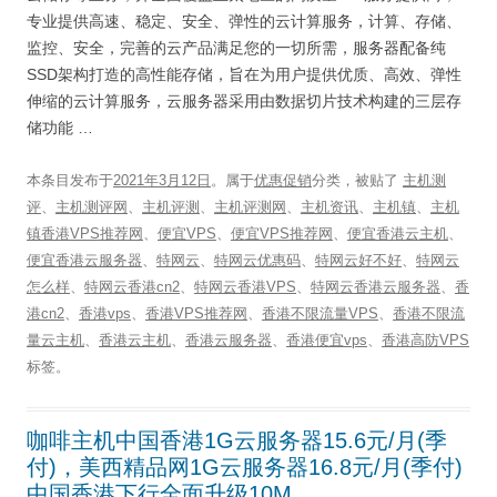
专业提供高速、稳定、安全、弹性的云计算服务，计算、存储、
监控、安全，完善的云产品满足您的一切所需，服务器配备纯
SSD架构打造的高性能存储，旨在为用户提供优质、高效、弹性
伸缩的云计算服务，云服务器采用由数据切片技术构建的三层存
储功能 …
本条目发布于
2021年3月12日
。属于
优惠促销
分类，被贴了
主机测
评
、
主机测评网
、
主机评测
、
主机评测网
、
主机资讯
、
主机镇
、
主机
镇香港VPS推荐网
、
便宜VPS
、
便宜VPS推荐网
、
便宜香港云主机
、
便宜香港云服务器
、
特网云
、
特网云优惠码
、
特网云好不好
、
特网云
怎么样
、
特网云香港cn2
、
特网云香港VPS
、
特网云香港云服务器
、
香
港cn2
、
香港vps
、
香港VPS推荐网
、
香港不限流量VPS
、
香港不限流
量云主机
、
香港云主机
、
香港云服务器
、
香港便宜vps
、
香港高防VPS
标签。
咖啡主机中国香港1G云服务器15.6元/月(季
付)，美西精品网1G云服务器16.8元/月(季付)
中国香港下行全面升级10M