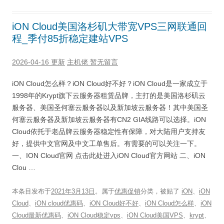
iON Cloud美国洛杉矶大带宽VPS三网联通回
程_季付85折稳定建站VPS
2026-04-16 更新
主机佬
暂无留言
iON Cloud怎么样？iON Cloud好不好？iON Cloud是一家成立于
1998年的Krypt旗下云服务器租赁品牌，主打的是美国洛杉矶云
服务器、美国圣何塞云服务器以及新加坡云服务器！其中美国圣
何塞云服务器及新加坡云服务器有CN2 GIA线路可以选择。iON
Cloud依托于老品牌云服务器稳定性有保障，对大陆用户支持友
好，提供中文官网及中文工单售后。有需要的可以关注一下。
一、ION Cloud官网 点击此处进入iON Cloud官方网站 二、iON
Clou …
本条目发布于
2021年3月13日
。属于
优惠促销
分类，被贴了
iON
、
iON
Cloud
、
iON cloud优惠码
、
iON Cloud好不好
、
iON Cloud怎么样
、
iON
Cloud最新优惠码
、
iON Cloud稳定vps
、
iON Cloud美国VPS
、
krypt
、