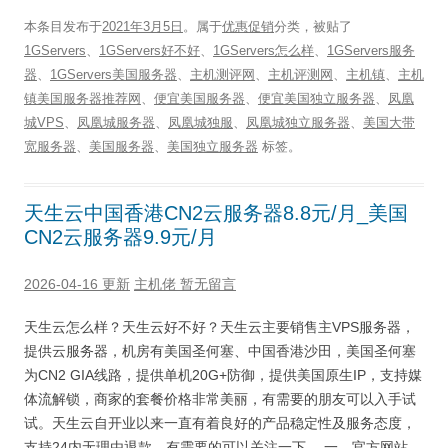
本条目发布于
2021年3月5日
。属于
优惠促销
分类，被贴了
1GServers
、
1GServers好不好
、
1GServers怎么样
、
1GServers服务
器
、
1GServers美国服务器
、
主机测评网
、
主机评测网
、
主机镇
、
主机
镇美国服务器推荐网
、
便宜美国服务器
、
便宜美国独立服务器
、
凤凰
城VPS
、
凤凰城服务器
、
凤凰城独服
、
凤凰城独立服务器
、
美国大带
宽服务器
、
美国服务器
、
美国独立服务器
标签。
天生云中国香港CN2云服务器8.8元/月_美国
CN2云服务器9.9元/月
2026-04-16 更新
主机佬
暂无留言
天生云怎么样？天生云好不好？天生云主要销售主VPS服务器，
提供云服务器，机房有美国圣何塞、中国香港沙田，美国圣何塞
为CN2 GIA线路，提供单机20G+防御，提供美国原生IP，支持媒
体流解锁，商家的套餐价格非常美丽，有需要的朋友可以入手试
试。天生云自开业以来一直有着良好的产品稳定性及服务态度，
支持24内无理由退款。有需要的可以关注一下。 一、官方网站