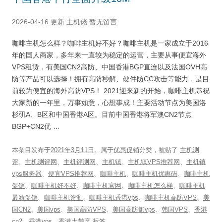
2026-04-16 更新
主机佬
暂无留言
咖啡主机怎么样？咖啡主机好不好？咖啡主机是一家成立于2016
年的国人商家，多年来一直较为稳定的运营，主要从事便宜海外
VPS租赁，有美国CN2高防、中国香港BGP直连以及法国OVH高
防等产品可以选择！拥有高防秒解、硬件防CC攻击等能力，是目
前较为便宜的海外高防VPS！ 2021迎来新的开始，咖啡主机恭祝
大家新的一年里，万事如意，心想事成！主要活动节点为美国洛
杉矶A、B区和中国香港A区。目前中国香港将军澳CN2节点
BGP+CN2优 …
本条目发布于
2021年3月11日
。属于
优惠促销
分类，被贴了
主机测
评
、
主机测评网
、
主机评测网
、
主机镇
、
主机镇VPS推荐网
、
主机镇
vps服务器
、
便宜VPS推荐网
、
咖啡主机
、
咖啡主机优惠码
、
咖啡主机
促销
、
咖啡主机好不好
、
咖啡主机官网
、
咖啡主机怎么样
、
咖啡主机
最新促销
、
咖啡主机评测
、
咖啡主机香港vps
、
咖啡主机高防VPS
、
美
国CN2
、
美国vps
、
美国高防VPS
、
美国高防御vps
、
韩国VPS
、
香港
cn2
、
香港vps
、
香港大带宽
标签。