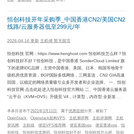
恒创科技开年采购季_中国香港CN2/美国CN2
线路/云服务器低至299元/年
2026-04-16 更新
主机佬
暂无留言
恒创科技 官网：https://www.henghost.com 恒创科技怎么样？恒
创科技好不好？恒创科技，是中国香港 SonderCloud Limited 旗
下的老牌IDC品牌，主营中国香港、美国、日本、韩国等地骨干
级机房优质资源，BGP国际多线网络，三网直连，CN2 GIA高速
回国，以稳定的网络质量吸引众多开发者和企业选择。 一、恒创
科技官网 点击此处进入恒创科技官方网站 二、中国香港云服务器
“云平台（KVM+OVS）升级至 V4，计算型，内存型 全新发 …
本条目发布于
2021年3月11日
。属于
优惠促销
分类，被贴了
OpenStack
、
Openstack架构VPS
、
主机测评网
、
主机评测网
、
主机
资讯网
、
主机镇
、
便宜VPS推荐网
、
便宜美国vps
、
便宜香港vps
、
恒
创科技
、
恒创科技优惠码
、
恒创科技好不好
、
恒创科技怎么样
、
恒创