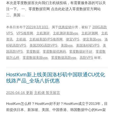
本次是零度数据首次向我们主机镇投稿，有需要服务器的可以关
注一下。 一、零度数据官网 点击此处进入零度数据官方网站
二、美国 …
本条目发布于
2021年3月10日
。属于
优惠促销
分类，被贴了
200G高防
VPS
、
VPS推荐网
、
主机测评
、
主机测评美国vps
、
主机评测网
、
主机
资讯
、
主机镇
、
主机镇美国VPS推荐网
、
便宜VPS
、
便宜美国vps
、
洛
杉矶高防VPS
、
美国200G高防VPS
、
美国vps
、
美国洛杉矶VPS
、
美
国高防VPS
、
零度数据
、
零度数据优惠码
、
零度数据好不好
、
零度数
据怎么样
、
零度数据美国vps
、
零度数据高防vps
、
高防VPS
标签。
HostKvm新上线美国洛杉矶中国联通CU优化
线路产品_全场八折优惠
2026-04-16 更新
主机佬
暂无留言
HostKvm怎么样？HostKvm好不好？HostKvm成立于2013年，目
前提供日本、新加坡、美国、中国香港、韩国数据中心的Kvm架