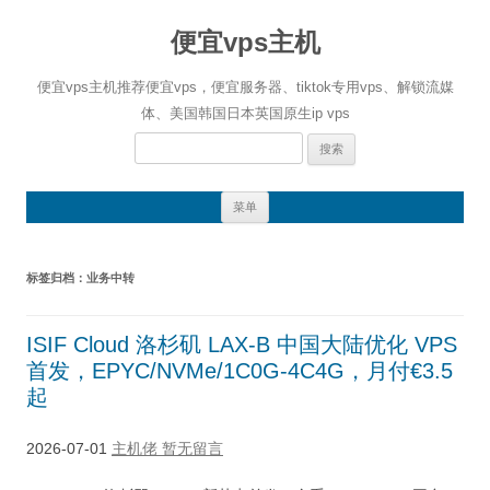
便宜vps主机
便宜vps主机推荐便宜vps，便宜服务器、tiktok专用vps、解锁流媒
体、美国韩国日本英国原生ip vps
搜
索：
跳
菜单
至
正
文
标签归档：
业务中转
ISIF Cloud 洛杉矶 LAX-B 中国大陆优化 VPS
首发，EPYC/NVMe/1C0G-4C4G，月付€3.5
起
2026-07-01
主机佬
暂无留言