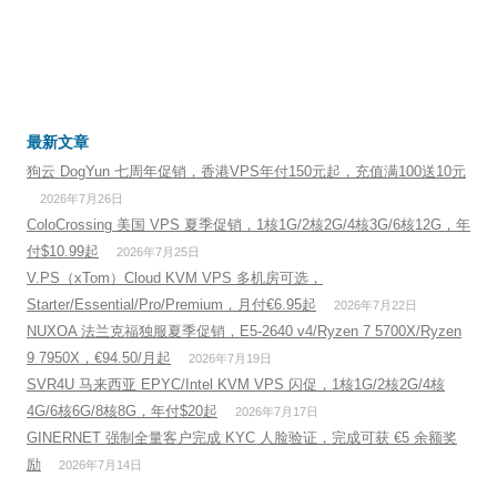
最新文章
狗云 DogYun 七周年促销，香港VPS年付150元起，充值满100送10元
2026年7月26日
ColoCrossing 美国 VPS 夏季促销，1核1G/2核2G/4核3G/6核12G，年
付$10.99起
2026年7月25日
V.PS（xTom）Cloud KVM VPS 多机房可选，
Starter/Essential/Pro/Premium，月付€6.95起
2026年7月22日
NUXOA 法兰克福独服夏季促销，E5-2640 v4/Ryzen 7 5700X/Ryzen
9 7950X，€94.50/月起
2026年7月19日
SVR4U 马来西亚 EPYC/Intel KVM VPS 闪促，1核1G/2核2G/4核
4G/6核6G/8核8G，年付$20起
2026年7月17日
GINERNET 强制全量客户完成 KYC 人脸验证，完成可获 €5 余额奖
励
2026年7月14日