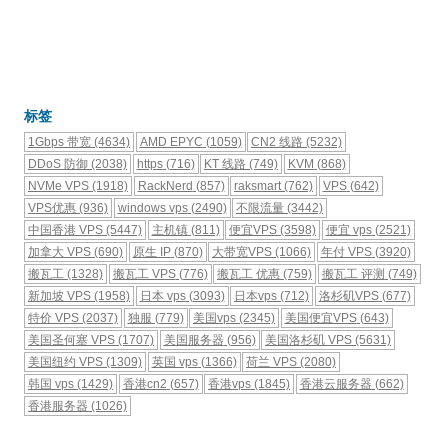
标签
1Gbps 带宽
(4634)
AMD EPYC
(1059)
CN2 线路
(5232)
DDoS 防御
(2038)
https
(716)
KT 线路
(749)
KVM
(868)
NVMe VPS
(1918)
RackNerd
(857)
raksmart
(762)
VPS
(642)
VPS优惠
(936)
windows vps
(2490)
不限流量
(3442)
中国香港 VPS
(5447)
主机镇
(811)
便宜VPS
(3598)
便宜 vps
(2521)
加拿大 VPS
(690)
原生 IP
(870)
大带宽VPS
(1066)
年付 VPS
(3920)
搬瓦工
(1328)
搬瓦工 VPS
(776)
搬瓦工 优惠
(759)
搬瓦工 评测
(749)
新加坡 VPS
(1958)
日本 vps
(3093)
日本vps
(712)
洛杉矶VPS
(677)
特价 VPS
(2037)
独服
(779)
美国vps
(2345)
美国便宜VPS
(643)
美国圣何塞 VPS
(1707)
美国服务器
(956)
美国洛杉矶 VPS
(5631)
美国纽约 VPS
(1309)
英国 vps
(1366)
荷兰 VPS
(2080)
韩国 vps
(1429)
香港cn2
(657)
香港vps
(1845)
香港云服务器
(662)
香港服务器
(1026)