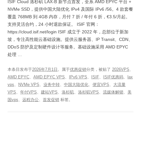
ISIF Cloud 洛杉矶 LAX-B 新节点首发，全系 AMD EPYC 平台 +
NVMe SSD，提供中国大陆优化 IPv4 及国际 IPv6 /56。4 款套餐
覆盖 768MB 到 4GB 内存，月付 7 折 / 年付 6 折，€3.5/月起。
支持灵活合约，24 小时退款保证。 ISIF 官网：
https://cloud.isif.net/login ISIF 成立于 2022 年，总部位于新加
坡，专注高性能云基础设施。提供云服务器、IP Transit、CDN、
DDoS 防护及定制硬件设计等服务。基础设施采用 AMD EPYC
处理 …
本条目发布于
2026年7月1日
。属于
优惠促销
分类，被贴了
2026VPS
、
AMD EPYC
、
AMD EPYC VPS
、
IPv6 VPS
、
ISIF
、
ISIF优惠码
、
lax
vps
、
NVMe VPS
、
业务中转
、
中国大陆优化
、
便宜VPS
、
大流量
VPS
、
年付VPS
、
建站VPS
、
洛杉矶
、
洛杉矶VPS
、
流媒体解锁
、
美
国vps
、
远程办公
、
首发促销
标签。