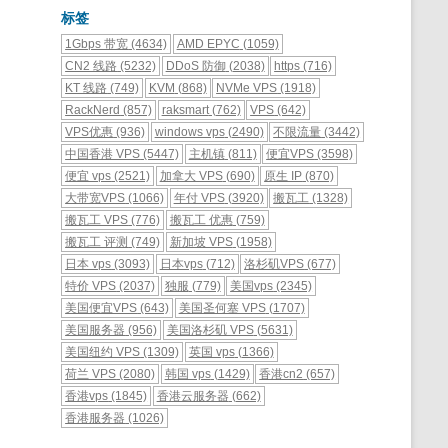
标签
1Gbps 带宽
(4634)
AMD EPYC
(1059)
CN2 线路
(5232)
DDoS 防御
(2038)
https
(716)
KT 线路
(749)
KVM
(868)
NVMe VPS
(1918)
RackNerd
(857)
raksmart
(762)
VPS
(642)
VPS优惠
(936)
windows vps
(2490)
不限流量
(3442)
中国香港 VPS
(5447)
主机镇
(811)
便宜VPS
(3598)
便宜 vps
(2521)
加拿大 VPS
(690)
原生 IP
(870)
大带宽VPS
(1066)
年付 VPS
(3920)
搬瓦工
(1328)
搬瓦工 VPS
(776)
搬瓦工 优惠
(759)
搬瓦工 评测
(749)
新加坡 VPS
(1958)
日本 vps
(3093)
日本vps
(712)
洛杉矶VPS
(677)
特价 VPS
(2037)
独服
(779)
美国vps
(2345)
美国便宜VPS
(643)
美国圣何塞 VPS
(1707)
美国服务器
(956)
美国洛杉矶 VPS
(5631)
美国纽约 VPS
(1309)
英国 vps
(1366)
荷兰 VPS
(2080)
韩国 vps
(1429)
香港cn2
(657)
香港vps
(1845)
香港云服务器
(662)
香港服务器
(1026)