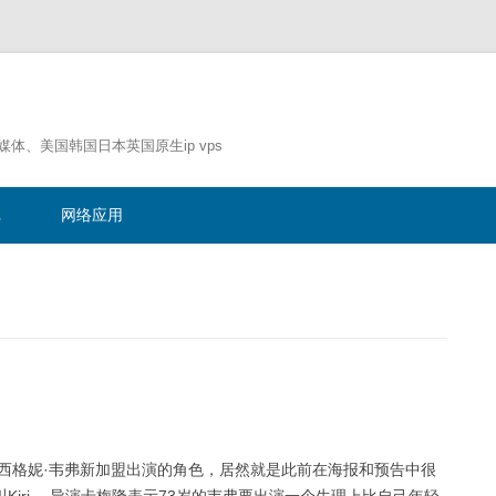
流媒体、美国韩国日本英国原生ip vps
跳
至
记
网络应用
正
文
”西格妮·韦弗新加盟出演的角色，居然就是此前在海报和预告中很