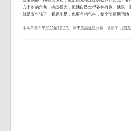
显眼的那个纳美人少女，她是杰克和涅提妮收养的女儿，名叫K
几十岁的角色，挑战很大，但她自己觉得各种有趣。她跟一
就是变年轻了，看起来是，也更有精气神，整个动捕期间她一直
本条目发布于
2022年7月2日
。属于
优惠促销
分类，被贴了
《阿凡