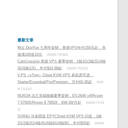
最新文章
狗云 DogYun 七周年促销，香港VPS年付150元起，充
值满100送10元
2026年7月26日
ColoCrossing 美国 VPS 夏季促销，1核1G/2核2G/4核
3G/6核12G，年付$10.99起
2026年7月25日
V.PS（xTom）Cloud KVM VPS 多机房可选，
Starter/Essential/Pro/Premium，月付€6.95起
2026
年7月22日
NUXOA 法兰克福独服夏季促销，E5-2640 v4/Ryzen
7 5700X/Ryzen 9 7950X，€94.50/月起
2026年7月19
日
SVR4U 马来西亚 EPYC/Intel KVM VPS 闪促，1核
1G/2核2G/4核4G/6核6G/8核8G，年付$20起
2026年