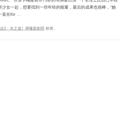
iri。 导演卡梅隆表示73岁的韦弗要出演一个生理上比自己年轻
群少女一起，想要找到一些年轻的能量，最后的成果也很棒，“她
在Kir …
达2：水之道》再曝新剧照
标签。